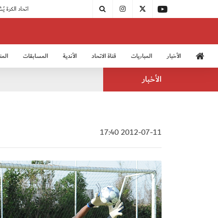
|
مودرن سبورت يُتوج بطلًا لدوري الدرجة الثالثة
|
اتحاد الكرة يُشارك في الكونغرس الآسيوي الـ 36
الأخبار
المباريات
قناة الاتحاد
الأندية
المسابقات
المن
منتخب الشباب 2005
منت
الأخبار
2012-07-11 17:40