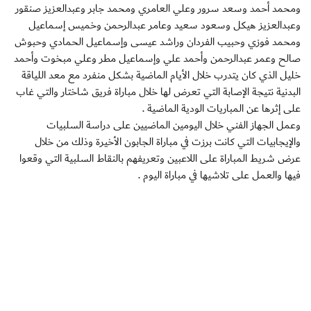
ومحمد أحمد وسعد سرور وعلي العامري ومحمد جابر وعبدالعزيز صنقور
وعبدالعزيز هيكل وسعود سعيد وعامر عبدالرحمن وخميس إسماعيل
ومحمد فوزي وحبيب الفردان وراشد عيسى وإسماعيل الحمادي وحبوش
صالح وعمر عبدالرحمن وأحمد علي وإسماعيل مطر وعلي مبخوت وأحمد
خليل الذي كان يتدرب خلال الأيام الماضية بشكل منفرد مع معد اللياقة
البدنية نتيجة الإصابة التي تعرض لها خلال مباراة فريق شاختار والتي غاب
على إثرها عن المباريات الودية الماضية .
وعمل الجهاز الفني خلال اليومين الماضيين على دراسة السلبيات
والإيجابيات التي كانت برزت في مباراة الجابون الأخيرة وذلك من خلال
عرض شريط المباراة على اللاعبين وتعريفهم بالنقاط السلبية التي وقعوا
فيها والعمل على تلاشيها في مباراة اليوم .