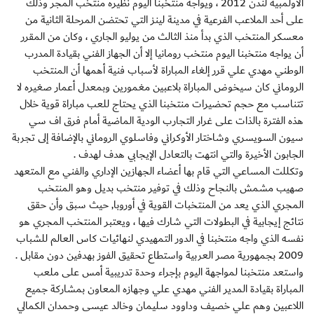
الأولمبية لندن 2012 ، ويواجه منتخبنا اليوم نظيره منتخب المجر وذلك
على أحد الملاعب الفرعية في مدينة لينز التي تحتضن المرحلة الثانية من
معسكر المنتخب الذي بدأ منذ الثالث من يوليو الجاري ، وكان من المقرر
أن يواجه منتخبنا اليوم منتخب رومانيا إلا أن الجهاز الفني بقيادة المدرب
الوطني مهدي علي قرر إلغاء المباراة لأسباب فنية أهمها أن المنتخب
الروماني كان سيخوض المباراة بلاعبين مغمورين وبمعدل أعمار صغيره لا
تتناسب مع حجم تحضيرات منتخبنا الذي يحتاج للعب مباراة قوية خلال
هذه الفترة بالذات على غرار التجارب الودية الماضية أمام فرق اف سي
سيون السويسري وشاختار الأوكراني وفاسلوي الروماني بالإضافة إلى تجربة
الجابون الأخيرة والتي انتهت بالتعادل الإيجابي هدف لهدف .
وتكللت المساعي التي قام بها أعضاء الجهازين الإداري والفني مع المتعهد
صهيب مشمش بالنجاح وذلك في توفير منتخب بديل وهو المنتخب
المجري الذي يعد من المنتخبات القوية في أوروبا, حيث سبق وأن حقق
نتائج إيجابية في البطولات التي شارك فيها ، ويعتبر المنتخب المجري هو
نفسه الذي واجه منتخبنا في الدور التمهيدي لنهائيات كاس العالم للشباب
2009 بجمهورية مصر العربية واستطاع تحقيق الفوز بهدفين دون مقابل .
واستعد منتخبنا لمواجهة اليوم بإجراء وحدة تدريبية أمس على ملعب
المباراة بقيادة المدير الفني مهدي علي وجهازه المعاون بمشاركة جميع
اللاعبين وهم علي خصيف وداوود سليمان وخالد عيسى وحمدان الكمالي