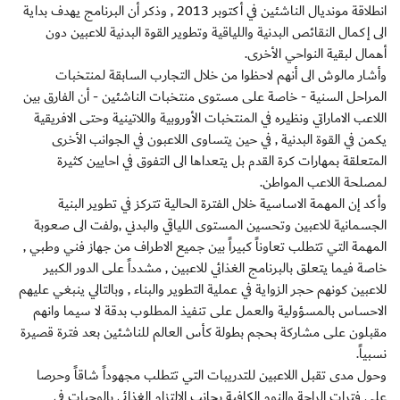
انطلاقة مونديال الناشئين في أكتوبر 2013 , وذكر أن البرنامج يهدف بداية
الى إكمال النقائص البدنية واللياقية وتطوير القوة البدنية للاعبين دون
أهمال لبقية النواحي الأخرى.
وأشار مالوش الى أنهم لاحظوا من خلال التجارب السابقة لمنتخبات
المراحل السنية - خاصة على مستوى منتخبات الناشئين - أن الفارق بين
اللاعب الاماراتي ونظيره في المنتخبات الأوروبية واللاتينية وحتى الافريقية
يكمن في القوة البدنية , في حين يتساوى اللاعبون في الجوانب الأخرى
المتعلقة بمهارات كرة القدم بل يتعداها الى التفوق في احايين كثيرة
لمصلحة اللاعب المواطن.
وأكد إن المهمة الاساسية خلال الفترة الحالية تتركز في تطوير البنية
الجسمانية للاعبين وتحسين المستوى اللياقي والبدني ,ولفت الى صعوبة
المهمة التي تتطلب تعاوناً كبيراً بين جميع الاطراف من جهاز فني وطبي ,
خاصة فيما يتعلق بالبرنامج الغذائي للاعبين , مشدداً على الدور الكبير
للاعبين كونهم حجر الزواية في عملية التطوير والبناء , وبالتالي ينبغي عليهم
الاحساس بالمسؤولية والعمل على تنفيذ المطلوب بدقة لا سيما وانهم
مقبلون على مشاركة بحجم بطولة كأس العالم للناشئين بعد فترة قصيرة
نسبياً.
وحول مدى تقبل اللاعبين للتدريبات التي تتطلب مجهوداً شاقاً وحرصا
على فترات الراحة والنوم الكافية بجانب الالتزام الغذائي بالوجبات في