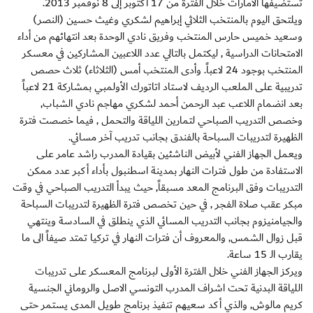
تستضيفها الامارات خلال الفترة من 17 أكتوبر إلى 8 نوفمبر 2013.
ويلتحق اليوم بالمنتخب الثلاثي إبراهيم لشكري وغيث حسين (النصر)
وسعيد خميس حارس المنتخب وفريق نادي الوحدة بعد انتهائهم من أداء
الامتحانات الدراسية , ليكتمل بالتالي عدد اللاعبين المشاركين في معسكر
المنتخب بوجود 24 لاعباً. وأدى المنتخب أمس (الثلاثاء) ثلاث حصص
تدريبية على الملعب الرديف لاستاد اتاتورك الأولمبي بمشاركة 21 لاعباً
بعد انضمام اللاعب عبد الرحمن أحمد لشكري مهاجم نادي الشباب,
وخصص التدريب الصباحي لتمارين اللياقة والتحمل , فيما خصصت فترة
الظهيرة لتدريبات السباحة بالفندق بجانب تدريب آخر مسائي.
ويعمل الجهاز الفني لأبيض الناشئين بقيادة المدرب راشد عامر على
الاستفادة من طول فترات النهار بمدينة اسطنبول بأداء أكبر عدد ممكن
التدريبات وفق البرنامج المعد مسبقاً, حيث يبدأ التدريب الصباحي في وقت
مبكر عقب صلاة الفجر , في حين تخصص فترة الظهيرة لتدريبات السباحة
والجيامنيزوم بجانب التدريب المسائي الذي ينطلق في السادسة وينتهي
قبل زوال الشمس, والمعروف أن فترات النهار في تركيا تمتد صيفاً الى ما
يقارب الـ 15 ساعة.
ويركز الجهاز الفني خلال الفترة الأولى لبرنامج المعسكر على تدريبات
اللياقة البدنية تحت اشراف المدرب التونسي الاصل والروماني الجنسية
كريم مالوش, والذي أكد سعيهم تنفيذ برنامج طويل المدى يستمر حتى