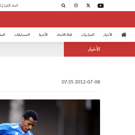
|
مودرن سبورت يُتوج بطلًا لدوري الدرجة الثالثة
|
اتحاد الكرة يُشارك في الكونغرس الآسيوي الـ 36
الأخبار
المباريات
قناة الاتحاد
الأندية
المسابقات
المن
منتخب الشباب 2005
منت
الأخبار
2012-07-08 07:35