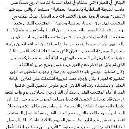
اللبناني في المباراة التي ستقام في تمام الساعة الثامنة إلا ربع مساءً على
ملعب الشرطة السلطانية بالعاصمة العمانية " مسقط "، والتي سيدخلها "
الأبيض " بهدف العودة لطريق الانتصارات بعد التعادل بهدف لهدف مع
المنتخب الهندي في الجولة الماضية وخاصة أن المنتخب اللبناني متذيل
ترتيب منتخبات المجموعة برصيد خالِ من النقاط وأستقبل مرماه ( 13 )
هدف من ثلاثة مباريات، في حين تنتظر المنتخب العُماني صاحب الأرض
والجمهور مباراة مصيرية يتحدد من خلالها موقفه من المنافسة حين يواجه
متصدر المجموعة المنتخب العراقي الذي حصد العلامة الكاملة من الثالث
مباريات، كما يخوض المنتخب الهندي مباراته أمام منتخب تركمنستان
الذي لم يذق هو الآخر طعم الفوز حيث خسر جميع مبارياته الثلاثة.
وكان منتخبنا الوطني بقيادة المدرب بدر صالح وجهازه المُعاون قد أنهى
تحضيراته لمباراة لبنان بإجراء حصة تدريبية اشتملت على تمارين اللياقة
البدنية والاستشفاء بإشراف الكابتن كريم ملوش للاعبين الذي خاضوا
المباراة أمام المنتخب الهندي حيث أن الفارق بين المباراتين يوم واحد فقط،
في حين قاد تدريبات اللاعبين الاحتياط مساعد المدرب خالد داحس قبل أن
تشارك المجموعة كاملة في التقسيمة الذي طبق من خلالها اللاعبون خطة
المباراة وأسلوب اللعب التي يطمح الجهاز الفني تنفيذها داخل المستطيل
الأخضر لتحقيق نتيجة إيجابية تضمن الخروج بالثلاثة نقاط كاملة والوصول
للنقطة العاشرة التي ستزيد من حظوظ " الأبيض " في خطف بطاقة التأهل