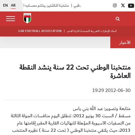
EN
AR
|
منتخبنا للناشئين يختتم معسكره الخارجي في صربيا
|
اتحاد الكرة يُنظم ورشة عمل للمراقبين المع
اتحاد الإمارات العربية المتحدة لكرة القدم
|
UAE FOOTBALL ASSOCIATION
الأخبار
منتخبنا الوطني تحت 22 سنة ينشد النقطة
العاشرة
2012-06-30 19:29
متابعة وتصوير: عبد الله بني ياس
مسقط / السبت 30 يونيو 2012: تنطلق اليوم منافسات الجولة الثالثة
من التصفيات الآسيوية المؤهلة للنهائيات القارية المقرر إقامتها عام
2013، حيث يلتقي منتخبنا الوطني ( تحت 22 سنة ) نظيره المنتخب