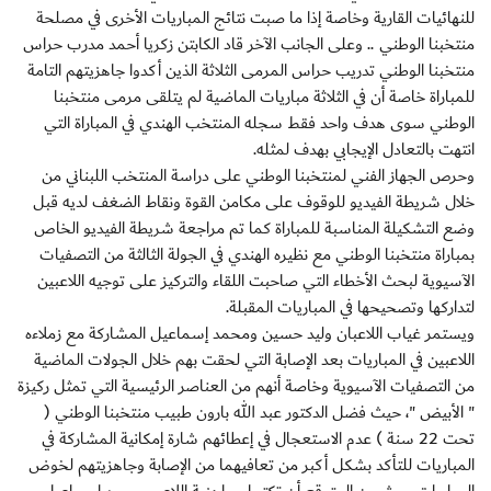
للنهائيات القارية وخاصة إذا ما صبت نتائج المباريات الأخرى في مصلحة
منتخبنا الوطني .. وعلى الجانب الآخر قاد الكابتن زكريا أحمد مدرب حراس
منتخبنا الوطني تدريب حراس المرمى الثلاثة الذين أكدوا جاهزيتهم التامة
للمباراة خاصة أن في الثلاثة مباريات الماضية لم يتلقى مرمى منتخبنا
الوطني سوى هدف واحد فقط سجله المنتخب الهندي في المباراة التي
انتهت بالتعادل الإيجابي بهدف لمثله.
وحرص الجهاز الفني لمنتخبنا الوطني على دراسة المنتخب اللبناني من
خلال شريطة الفيديو للوقوف على مكامن القوة ونقاط الضغف لديه قبل
وضع التشكيلة المناسبة للمباراة كما تم مراجعة شريطة الفيديو الخاص
بمباراة منتخبنا الوطني مع نظيره الهندي في الجولة الثالثة من التصفيات
الآسيوية لبحث الأخطاء التي صاحبت اللقاء والتركيز على توجيه اللاعبين
لتداركها وتصحيحها في المباريات المقبلة.
ويستمر غياب اللاعبان وليد حسين ومحمد إسماعيل المشاركة مع زملاءه
اللاعبين في المباريات بعد الإصابة التي لحقت بهم خلال الجولات الماضية
من التصفيات الآسيوية وخاصة أنهم من العناصر الرئيسية التي تمثل ركيزة
" الأبيض "، حيث فضل الدكتور عبد الله بارون طبيب منتخبنا الوطني (
تحت 22 سنة ) عدم الاستعجال في إعطائهم شارة إمكانية المشاركة في
المباريات للتأكد بشكل أكبر من تعافيهما من الإصابة وجاهزيتهم لخوض