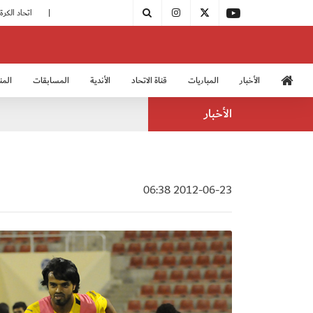
|
مودرن سبورت يُتوج بطلًا لدوري الدرجة الثالثة
|
اتحاد الكرة يُشارك في الكونغرس الآسيوي الـ 36
الأخبار
المباريات
قناة الاتحاد
الأندية
المسابقات
المن
منتخب الشباب 2005
منت
الأخبار
2012-06-23 06:38