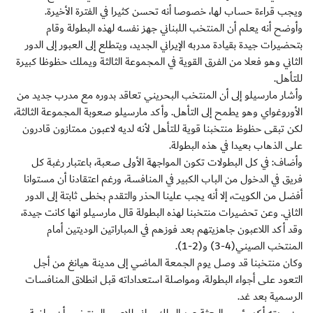
ويجب قراءة حساب لها، خصوصا أنه تحسن كثيرا في الفترة الأخيرة.
وأوضح أنه يعلم أن المنتخب اللبناني جهز نفسه لهذه البطولة وقام
بتحضيرات جيدة بقيادة مدربه الإيراني الجديد، ويتطلع إلى العبور إلى الدور
الثاني وهو فعلا من الفرق القوية في المجموعة الثالثة ويملك حظوظا كبيرة
للتأهل.
وأشار مارسيلو إلى أن المنتخب البحريني تعاقد بدوره مع مدرب جديد من
الأوروغواي وهو يطمح إلى التأهل. وأكد مارسيلو صعوبة المجموعة الثالثة،
لكن تبقى حظوظ منتخبنا قوية للتأهل لأنه لديه لاعبون ممتازون قادرون
على الذهاب بعيدا في هذه البطولة.
وأضاف: في كل البطولات تكون المواجهة الأولى صعبة، باعتبار رغبة كل
فريق في الدخول من الباب الكبير في المنافسة، ورغم اعتقادنا أن مستوانا
أفضل من الكويت، إلا أنه يجب علينا الحذر والتقدم بخطى ثابتة إلى الدور
الثاني. وعن تحضيرات منتخبنا لهذه البطولة قال مارسيلو انها كانت جيدة،
وقد أكد اللاعبون جاهزيتهم بعد فوزهم في المباراتين الوديتين أمام
المنتخب الصيني(4-3) و(2-1).
وكان منتخبنا قد وصل يوم الجمعة الماضي إلى مدينة هيانغ من أجل
التعود على أجواء البطولة، ومواصلة استعداداته قبل انطلاق المنافسات
الرسمية بعد غد.