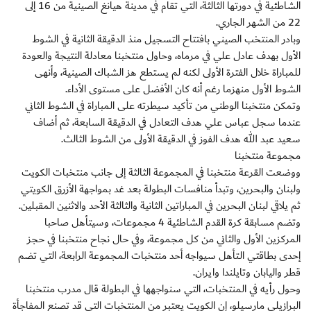
الشاطئية في دورتها الثالثة، التي تقام في مدينة هيانغ الصينية من 16 إلى
22 من الشهر الجاري.
وبادر المنتخب الصيني بافتتاح التسجيل منذ الدقيقة الثانية في الشوط
الأول بهدف عادل علي في مرماه، وحاول منتخبنا معادلة النتيجة والعودة
للمباراة خلال الفترة الأولى لكنه لم يستطع هز الشباك الصينية، وأنهى
الشوط الأول منهزما رغم أنه كان الأفضل على مستوى الأداء.
وتمكن منتخبنا الوطني من تأكيد سيطرته على المباراة في الشوط الثاني
عندما سجل عباس علي هدف التعادل في الدقيقة السابعة، ثم أضاف
سعيد عبد الله هدف الفوز في الدقيقة الأولى من الشوط الثالث.
مجموعة منتخبنا
ووضعت القرعة منتخبنا في المجموعة الثالثة إلى جانب منتخبات الكويت
ولبنان والبحرين، وتبدأ منافسات البطولة بعد غد بمواجهة الأزرق الكويتي
ثم يلاقي لبنان البحرين في المباراتين الثانية والثالثة الأحد والاثنين المقبلين.
وتضم مسابقة كرة القدم الشاطئية 4 مجموعات، وسيتأهل صاحبا
المركزين الأول والثاني من كل مجموعة، وفي حال نجاح منتخبنا في حجز
إحدى بطاقتي الـتأهل سيواجه أحد منتخبات المجموعة الرابعة، التي تضم
قطر واليابان وتايلندا وايران.
وحول رأيه في المنتخبات، التي سنواجهها في البطولة قال مدرب منتخبنا
البرازيلي مارسيلو، إن الكويت يعتبر من المنتخبات التي قد تصنع المفاجأة