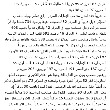
الأردن، 87 الكويت، 89 كوريا الشمالية، 91 قطر، 92 السعودية، 95
البحرين، 97 عمان، 98 فيتنام.
أما عربياً فقد احتل منتخب الإمارات المركز الرابع عشر، وجاء منتخب
الجزائر الأول عربياً في المركز 32 لتصنيف الفيفا برصيد 734 نقطة وقافزاً
ست مراكز، وحل منتخب ليبيا في المركز 42 والثاني عربياً برصيد 608
نقطة، وجاءت تونس في المركز 46 برصيد 591 نقطة لتنال المركز الثالث
عربياً، واحتل منتخب مصر المركز 48 برصيد 588 نقطة والرابع عربياً. وجاء
منتخب المغرب في المركز 70 برصيد 491 نقطة والخامس عربياً.
وجاءت بقية المنتخبات العربية على النحو التالي: 74 العراق، 80 الأردن،
87 الكويت، 91 قطر، 92 السعودية، 95 البحرين، 97 عمان، 101
السودان، 119 الإمارات، 126 سوريا، 143 لبنان، 153 فلسطين، 159
اليمن، 187 جزر القمر، 191 الصومال، 197 جيبوتي، 203 موريتانيا.
ويعتبر منتخب بنين من القارة الافريقية هو القافز الأكبر في تصنيف الشهر
الحالي، إذ قفز 52 مركزاً قفزة جبارة وضعته في المركز 72، وهو أفضل مركز
له. أيضاً حقق منتخب افريقيا الوسطى قفزة كبيرة بلغت 30 مركزاً، إذ
يحتل الآن المركز 93، وبنفس القوة قفز منتخب نيوزيلندا 30 مركزاً ليصبح
في المركز 100. وقفزت النمسا 15 مركزاً لتحتل المركز 58، والسنغال قفز
14 مركزاً ليحتل المركز 63، والسودان قفز 12 مركزاً ليحتل الآن المركز