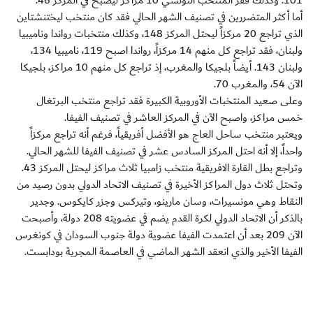
101. وكذلك قفز المنتخب التونسي 10 مراكز ليصبح في المركز 46.
أما أكثر المتضررين في تصنيف الشهر الحالي فقد كان منتخب ليختنشتاين
الذي تراجع 20 مركزاً ليحتل المركز 148، وكذلك منتخبات رواندا وناميبيا
ولبنان، فقد تراجع كل منهم 14 مركزاً، رواندا اصبح 119، ناميبيا 134،
ولبنان 143. أيضاً بلجيكا والمغرب، إذ تراجع كل منهم 10 مراكز، بلجيكا
الآن 54، والمغرب 70.
وعلى صعيد المنتخبات الأوروبية الكبيرة فقد تراجع منتخب البرتغال
خمس مراكز، واصبح الآن في المركز العاشر في تصنيف الفيفا.
ويعتبر منتخب ساحل العاج هو الأفضل أفريقياً، فرغم أنه تراجع مركزاً
واحداً، إلا أنه احتل المركز السادس عشر في تصنيف الفيفا للشهر الحالي.
وتراجع بطل القارة الافريقية منتخب زامبيا ثلاث مراكز ليحتل المركز 43.
وتحتل ثلاث دول المراكز الأخيرة في تصنيف الاتحاد الدولي بدون رصيد من
النقاط وهي مونسيرات، وسان مارينو، وتيركس وجزر كايكوس. وجدير
بالذكر أن الاتحاد الدولي لكرة القدم يضم في عضويته 208 دولة، وأصبحت
الآن 209 بعد أن اعتمدت الفيفا عضوية دولة جنوب السودان في كونغرس
الفيفا الأخير والذي انعقد الشهر الماضي في العاصمة المجرية بودابست.