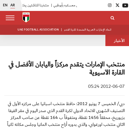
EN
AR
|
أبيض الشباب يواصل تدريباته في معسكره بأبوظبي
|
منتخبنا للناشئين يختتم معسكره الخارجي في صربيا
اتحاد الإمارات العربية المتحدة لكرة القدم
|
UAE FOOTBALL ASSOCIATION
الأخبار
منتخب الإمارات يتقدم مركزاً واليابان الأفضل في
القارة الآسيوية
2012-06-07 05:24
دبي/ الخميس 7 يونيو 2012: حافظ منتخب اسبانيا على مركزه الأول في
التصنيف الشهري للاتحاد الدولي لكرة القدم الذي صدر اليوم في مقر الفيفا
بزيوريخ، محققاً 1456 نقطة، ومتفوقاً ب 164 نقطة عن صاحب المركز
الثاني منتخب اورغواي، والذي بدوره أزاح منتخب المانيا وجلس مكانه ثانياً