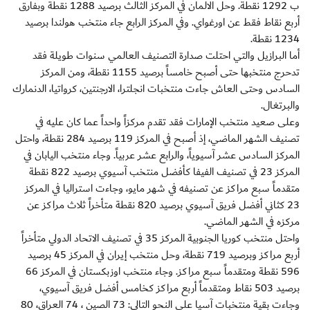
ب 1292 نقطة. وحل الالمان في المركز الثالث برصيد 1288 نقطة وبفارق
أربع نقاط فقط عن اورغواي. وفي المركز الرابع جاء منتخب هولندا برصيد
1234 نقطة.
أما البرازيل والتي احتلت صدارة التصنيف العالمي سنوات طويلة فقد
تدحرج منتخبها حتى أصبح خامساً برصيد 1155 نقطة، ومن المركز
السادس وحتى العاش جاءت منتخبات انجلترا، الارجنتين، كرواتيا، الدنمارك
والبرتغال.
وعلى صعيد منتخب الإمارات فقد تقدم مركزاً واحداً عما كان عليه في
تصنيف الشهر الماضي، إذ أصبح في المركز 119 برصيد 284 نقطة، واحتل
المركز السادس عشر آسيوياً، والرابع عشر عربياً. وجاء منتخب اليابان في
المركز 23 في تصنيف الفيفا كأفضل منتخب آسيوي برصيد 822 نقطة
متقدماً سبع مراكز عن تصنيفه في شهر مايو، وجاءت استراليا في المركز
23 كثاني أفضل فريق آسيوي برصيد 820 نقطة متأخراً ثلاث مراكز عن
مركزه في الشهر الماضي.
واحتل منتخب كوريا الجنوبية المركز 35 في تصنيف الاتحاد الدولي متأخراً
أربع مراكز وبرصيد 719 نقطة، وحل منتخب إيران في المركز 45 برصيد
596 نقطة ومتقدماً سبع مراكز. وجاء منتخب اوزبكستان في المركز 66
برصيد 503 نقاط ومتقدماً أربع مراكز كخامس أفضل فريق آسيوي،
وجاءت بقية منتخبات آسيا على النحو التالي: 73 الصين ، 74 العراق، 80