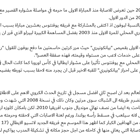
يسعى بوفون الى تعويض خيبة مونديال جنوب افريقيا 2010 حين تعرض للاصابة منذ المباراة الاولى ما حرمه في مواصلة مشواره القصير مع
 الناحية الشخصية بالنسبة لبوفون اذ اكتفى بالمشاركة مع فريقه يوفنتوس بعشرين مباراة بسبب ا
لكنه تناسى اوجاعه بعد ان تمكن فريقه من الفوز بلقب الدوري المحلي للمرة الاولى منذ 2003 بفضل المساهمة الكبيرة لبيرلو الذي
ته الاولى بقميص "بيانكونيري" حيث مرر كرتين حاسمتين ما دفع بوفون للقول: "رؤ
لى خدمات لاعب من مستواه وقيمته، فهذه صفقة العصر!".
محلي مع يوفنتوس تأثيرا على مشوار ايطاليا في كأس اوروبا كما كانت الحال ف
بعد ايام على احراز "بيانكونيري" للقبه الاخير قبل ان يجرد منه لاحقا بسبب تورطه بفضي
هدفا). اما على الساحة القارية، لم يجد المهاجم الالماني المخضرم طريقه الى الشباك سوى مرتين وكان ذ
ال"مانشافت" الى النهائي قبل ان يخسر امام اسبانيا التي اطاحت به ايضا من نصف نهائي مونديال جنوب افريقيا 2010. لكن بامكان كلوز
انه سيلعب في مسقط رأسه بولندا. ورغم لعنة الاصابات التي لاحقته وحرمته م
التواجد في ار
صابة التي يعاني منها في كاحله من اجل حجز مكانه في تشكيلة المدرب يواكيم ل