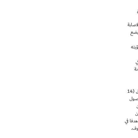
لاصابة
 قرر ان يضع
يته
ي
حة
كأس اوروبا ليست مسرح كلوزه لان تاريخه مدون في كأس العالم بعد ان اصبح ثاني افضل مسجل في تاريخ الحدث الكروي الاهم على الاطلاق (14
لك في نسخة 2008 التي شهدت وصول
ه ان
ن
ضية الملعب بشكل كاف مع فريقه، يبقى كلوزه من الهدافين الكبار كما اظهر هذا الموسم مع فريقه الجديد لاتسيو الايطالي (17 هدفا في
وف.