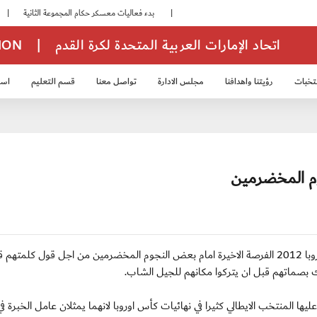
|
بدء فعاليات معسكر حكام المجموعة الثانية
|
انطلاق منافسات بطولة النخبة لحرس الرئاسة
اتحاد الإمارات العربية المتحدة لكرة القدم
|
TION
تخبات
رؤيتنا واهدافنا
مجلس الادارة
تواصل معنا
قسم التعليم
استر
خب الشباب 2007
منتخب الناشئين 2008
منتخب الناشئين 2010
منتخب الناشئي
(أ ف ب) الأربعاء 30 مايو 2012: ستكون نهائيات كأس اوروبا 2012 الفرصة الاخيرة امام بعض النجوم المخضرمين من اجل قول كلم
ك بصماتهم قبل ان يتركوا مكانهم للجيل الشاب.
يها المنتخب الايطالي كثيرا في نهائيات كأس اوروبا لانهما يمثلان عامل الخبرة في