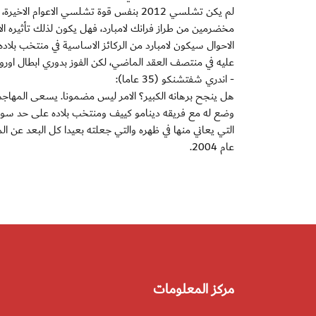
لم يكن تشلسي 2012 بنفس قوة تشلسي الاعو
مخضرمين من طراز فرانك لامبارد، فهل يكون لذلك تأثيره الايجا
الاحوال سيكون لامبارد من الركائز الاساسية في منتخب بل
عليه في منتصف العقد الماضي، لكن الفوز بدوري ابطال اوروب
- اندري شفتشنكو (35 عاما):
هل ينجح برهانه الكبير؟ الامر ليس مضمونا. يسعى المهاجم ال
وضع له مع فريقه دينامو كييف ومنتخب بلاده على حد سواء،
التي يعاني منها في ظهره والتي جعلته بعيدا كل البعد عن ا
عام 2004.
مركز المعلومات