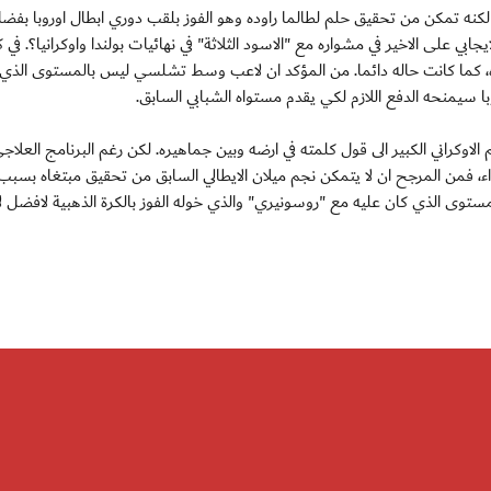
ام الاخيرة، لكنه تمكن من تحقيق حلم لطالما راوده وهو الفوز بلقب دوري ابطال اوروبا بفض
بي على الاخير في مشواره مع "الاسود الثلاثة" في نهائيات بولندا واوكرانيا؟. في ك
اده، كما كانت حاله دائما. من المؤكد ان لاعب وسط تشلسي ليس بالمستوى الذي
ا سيمنحه الدفع اللازم لكي يقدم مستواه الشبابي السابق.
اوكراني الكبير الى قول كلمته في ارضه وبين جماهيره. لكن رغم البرنامج العلاج
 فمن المرجح ان لا يتمكن نجم ميلان الايطالي السابق من تحقيق مبتغاه بسبب 
لمستوى الذي كان عليه مع "روسونيري" والذي خوله الفوز بالكرة الذهبية لافضل 