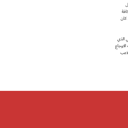
ل
افة
 كان
ي الذي
الاوجاع
لاعب