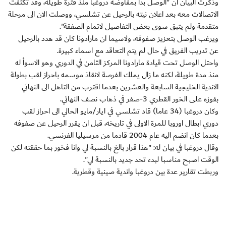
وذكرت البيان ان "الوصل بدأ بمفاوضة دروغبا منذ فترة طويلة، وقد تكثفت
الاتصالات معه بعد اعلان نيته بالرحيل عن تشلسي، ووصلت الان الى مرحلة
متقدمة ولم يتبق سوى بعض التفاصيل لاتمام الصفقة".
ويرغب الوصل بتعزيز صفوفه، ولاسيما ان مارادونا كان قد هدد بالرحيل
عن تدريب الفريق في حال لم يتم التعاقد مع اسماء كبيرة.
واحتل الوصل تحت قيادة مارادونا المركز الثامن في الدوري وهو الاسوأ له
منذ مدة طويلة، لكنه ما زال يملك الفرصة لانقاذ موسمه باحراز لقب بطولة
الاندية الخليجية السابعة والعشرين بعدما اقترب من التاهل الى النهائي
بفوزه على الخور القطري 3-صفر في ذهاب نصف النهائي.
وكان دروغبا (34 عاما) قاد تشلسي في ايار/مايو الحالي الى احراز لقب
دوري ابطال اوروبا للمرة الاولى في تاريخه، قبل ان يقرر الرحيل عن صفوفه
بعدما كان انضم اليه عام 2004 قادما من مرسيليا الفرنسي.
وقال دروغبا في بيان له: "هذا قرار بالغ بالنسبة لي وانا فخور بما حققته لكن
الوقت اصبح مناسبا لبدء تحد جديد بالنسبة لي".
وربطت تقارير عدة بين دروغبا واندية صينية وقطرية.