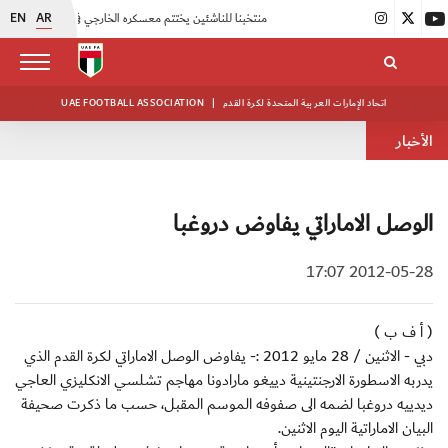
EN
AR
|
منتخبنا للناشئين يختتم معسكره الخارجي في صربيا
|
اتحاد الكرة يُنظم ورشة عمل للمراقبين المعتمدين
اتحاد الإمارات العربية المتحدة لكرة القدم
|
UAE FOOTBALL ASSOCIATION
الأخبار
الوصل الاماراتي يفاوض دروغبا
2012-05-28 17:07
( أ ف ب )
دبي - الاثنين / 28 مايو 2012 :- يفاوض الوصل الاماراتي لكرة القدم الذي
يدربه الاسطورة الارجنتينية دييغو مارادونا مهاجم تشلسي الانكليزي العاجي
ديدييه دروغبا لضمه الى صفوفه الموسم المقبل، حسب ما ذكرت صحيفة
البيان الاماراتية اليوم الاثنين.