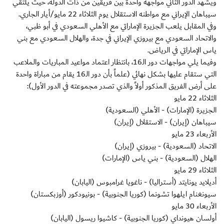
ويشهد الدور الثاني مواجهة واحدة بين فريقين من ذات الدولة، حيث يلتقي
سيباهان الإيراني مع مواطنه الاستقلال يوم الثلاثاء 22 مايو/أيار الجاري.
وفي المقابل يلعب الجزيرة الإماراتي مع الأهلي السعودي في أبو ظبي،
والاتحاد السعودي مع بيروزي الإيراني في جدة، والهلال السعودي مع بني
ياس الإماراتي في الرياض.
وفيما يلي مواجهات دور الـ16، بانتظار اعتماد مواعيد المباريات والملاعب
التي ستقام عليها بشكل نهائي (علماً بأن دور الـ16 يقام من مباراة واحدة
على أرض الفريق المذكور أولاً والذي تصدر مجموعته في الدور الأول):
الثلاثاء 22 مايو
الجزيرة (الإمارات) - الأهلي (السعودية)
سيباهان (إيران) - الاستقلال (إيران)
الأربعاء 23 مايو
الاتحاد (السعودية) - بيروزي (إيران)
الهلال (السعودية) - بني ياس (الإمارات)
الثلاثاء 29 مايو
أديلايد يونايتد (أستراليا) - ناغويا غرامبوس (اليابان)
سيونغنام ايلهوا تشونما (كوريا الجنوبية) - بونيودكور (أوزبكستان)
الأربعاء 30 مايو
أولسان هيونداي (كوريا الجنوبية) - كاشيوا ريسول (اليابان)