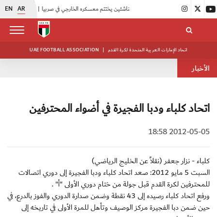
EN
AR
|
منتخبنا للناشئين يختتم معسكره الخارجي في صربيا
|
اتحاد الكرة يُنظم ورشة عمل للمراقبين المعتمدين
اتحاد الإمارات العربية المتحدة لكرة القدم
|
UAE FOOTBALL ASSOCIATION
الأخبار
اتحاد كلباء ودبا الفجيرة في أضواء المحترفين
2012-05-05 18:58
كلباء - نزار جعفر (نقلاً عن الخليج الرياضي)
السبت 5 مايو 2012: صعد اتحاد كلباء ودبا الفجيرة إلى دوري اتصالات
للمحترفين لكرة القدم قبل جولة من ختام دوري الأولى "أ" .
ورفع اتحاد كلباء رصيده إلى 43 نقطة وضمن صدارة الدوري والفوز بالدرع، في
حين ضمن دبا الفجيرة مركز الوصيف وتأهل للمرة الأولى في تاريخه إلى