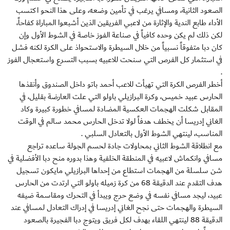
الصعود الثانية، ومسافي يرغب في تأمين وضعه، وعلى هذا النحو اكتسب
الأداء طابع الندية والإثارة من لاعبي الفريقين الذين أشبعوا المباراة كفاحاً،
لكن ذلك لم يكن وحده كافياً في صناعة الفوز خاصة في الشوط الأول وإن
كان دبا متفوقاً نسبياً من خلال السيطرة والاستحواذ على الكرة لكنه فشل
في استثمار كل الفرص التي سنحت للاعبيه بسبب التسرع واستعجال الفوز
.
أخطر الفرص الكرة التي تهيأت للاعب أحمد باتو داخل الصندوق وأنقذها
الحارس عبيد خميس، وكرة البرازيلي باولو التي علت العارضة بقليل، في
المقابل شكلت الهجمات العكسية المضادة لمسافي خطورة كبيرة وكاد
الغاني إدريسا أن يخطف هدفاً لولا تدخل الحارس محمد سالم في الوقت
المناسب، لينتهي الشوط الأول بالتعادل السلبي .
مع انطلاقة الشوط الثاني بمحاولات جادة لحسم الجولة ساعده تراجع
مسافي وانكماش لاعبيه في المنطقة الخلفية وهذا بدوره منح دبا الأفضلية في
شن سلسلة من الهجمات استطاع من إحداها البرازيلي مايكون تسجيل
هدف التقدم عند الدقيقة 68 من كرة زميله باولو التي ارتدت من الحارس
عبيد، ليجد مسافي نفسه في وضع حرج ويبدأ في التحرك ومقاسمة ضيفه
السيطرة والهجمات حتى نجح الغاني إدريسا في إدراك التعادل لمسافي عند
الدقيقة 88 لينتهي اللقاء بهدف لكل فريق ويتوج دبا الفجيرة بالصعود