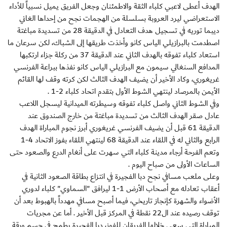
الهدف أعطى لاعبي كلباء الثقة والاطمئنان وجعل الفريق يميل نسبياً للأداء
الاستعراضي ليرد العروبة بسلسلة من الهجمات نجح من إحداها الغاني
ديبما توريه في تسجيل هدف التعادل في الدقيقة 28 من تسديدة مباغتة
اصطدمت بالبرازيلي الياس كانو وأخذت طريقها إلى الشباك، لكن سرعان ما
استعاد كلباء تفوقه بالهدف الثاني عند الدقيقة 37 من ركلة جزاء ارتكبها
المدافع السنغالي سيمون مع البرازيلي الياس كانو نفذها ببراعة الفرنسي
غريغوري، وكاد الأخير أن يضيف الهدف الثالث لكن كرته وقف لها القائم
الأيمن بالمرصاد لينتهي الشوط الأول بتقدم اتحاد كلباء 2-1 .
وفي الشوط الثاني واصل كلباء تفوقه وسيطرته الميدانية ليسجل اللاعب
عادل صقر الهدف الثالث من تسديدة مباغتة من خارج الصندوق عند
الدقيقة 61 قبل أن يضيف الفرنسي غريغوري أبرز نجوم المباراة الهدف
الرابع والثاني له في اللقاء عند الدقيقة 68 لينتهي اللقاء بفوز الاتحاد 4-1
وتعم الفرحة أرجاء مدينة كلباء التي سهرت على أنغام الدرع والصعود حتى
الساعات الأولى من صباح اليوم .
وعلى ملعب مسافي نجح دبا الفجيرة في انتزاع بطاقة الصعود الثانية في
أعقاب تعادله مع أصحاب الأرض 1-1 ليرافق "السماوي" كلباء لدوري
الأضواء والشهرة كإنجاز تاريخي، فيما أصبح مسافي مهدداً بالهبوط بعد أن
توقف رصيده عند ال22 نقطة في المركز قبل الأخير . أما عن مجريات
المباراة التي سعى خلالها الفريقان للفوز، دبا الفجيرة يطمح في حسم ورقة