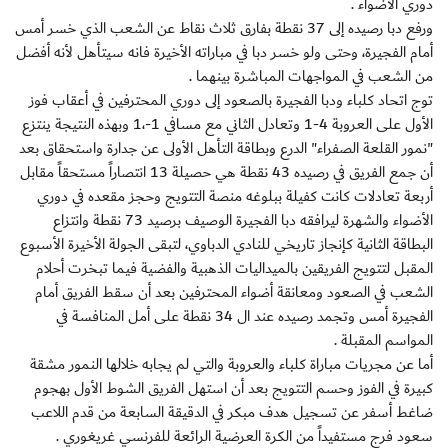
دوري الأضواء .
ورفع دبا رصيده إلى 37 نقطة بفارق ثلاث نقاط عن الشعب الذي خسر أمس
أمام الفجيرة، وحتى ولو خسر دبا في مباراته الأخيرة فانه سيتأهل لأنه أفضل
من الشعب في المواجهات المباشرة بينهما .
توج اتحاد كلباء ودبا الفجيرة بالصعود إلى دوري المحترفين في أعقاب فوز
الأول على العروبة 4-1 وتعادل الثاني مع مسافي 1-،1 وبهذه النتيجة ينتزع
"نمور القلعة الصفراء" الدرع وبطاقة التأهل الأولى عن جدارة واستحقاق بعد
أن جمع الفريق في رصيده 43 نقطة هي حصيلة 13 انتصاراً مستحقاً مقابل
أربعة تعادلات كانت كفيلة ببلوغه منصة التتويج وحجز مقعده في دوري
الأضواء والشهرة ليرافقه دبا الفجيرة الوصيف برصيد 73 نقطة وانتزاع
البطاقة الثانية كإنجاز تاريخي للنادي الدباوي، لتبقى الجولة الأخيرة الأسبوع
المقبل لتتويج الفريقين بالميداليات الذهبية والفضية فيما تبخرت أحلام
الشعب في الصعود ومعانقة أضواء المحترفين بعد أن سقط الفريق أمام
الفجيرة أمس وتجمد رصيده عند ال 34 نقطة على أمل المنافسة في
المواسم المقبلة .
أما عن مجريات مباراة كلباء والعروبة والتي لم يجابه خلالها النمور مشقة
كبيرة في الفوز وحسم التتويج بعد أن استهل الفريق الشوط الأول بهجوم
ضاغط أسفر عن تسجيل هدف مبكر في الدقيقة السابعة من قدم اللاعب
سعود فرج مستفيداً من الكرة العرضية الرائعة للفرنسي غريغوري .