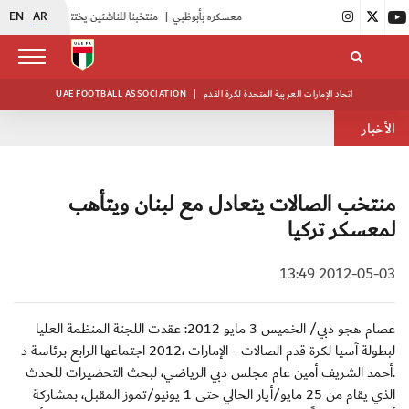
EN
AR
|
أبيض الشباب يواصل تدريباته في معسكره بأبوظبي
|
منتخبنا للناشئين يختتم معسكره الخارجي في صربيا
اتحاد الإمارات العربية المتحدة لكرة القدم
|
UAE FOOTBALL ASSOCIATION
الأخبار
منتخب الصالات يتعادل مع لبنان ويتأهب
لمعسكر تركيا
2012-05-03 13:49
عصام هجو دبي/ الخميس 3 مايو 2012: عقدت اللجنة المنظمة العليا
لبطولة آسيا لكرة قدم الصالات - الإمارات ،2012 اجتماعها الرابع برئاسة د
.أحمد الشريف أمين عام مجلس دبي الرياضي، لبحث التحضيرات للحدث
الذي يقام من 25 مايو/أيار الحالي حتى 1 يونيو/تموز المقبل، بمشاركة