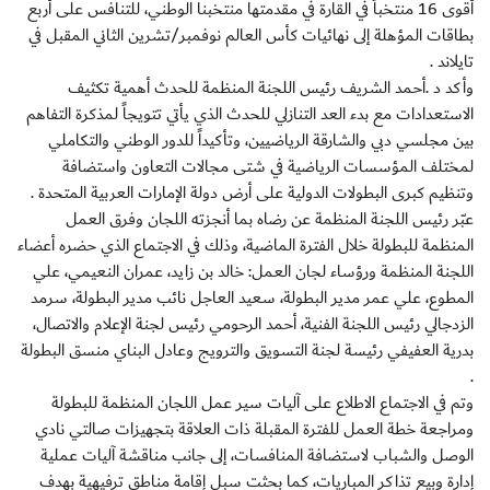
أقوى 16 منتخباً في القارة في مقدمتها منتخبنا الوطني، للتنافس على أربع
بطاقات المؤهلة إلى نهائيات كأس العالم نوفمبر/تشرين الثاني المقبل في
تايلاند .
وأكد د .أحمد الشريف رئيس اللجنة المنظمة للحدث أهمية تكثيف
الاستعدادات مع بدء العد التنازلي للحدث الذي يأتي تتويجاً لمذكرة التفاهم
بين مجلسي دبي والشارقة الرياضيين، وتأكيداً للدور الوطني والتكاملي
لمختلف المؤسسات الرياضية في شتى مجالات التعاون واستضافة
وتنظيم كبرى البطولات الدولية على أرض دولة الإمارات العربية المتحدة .
عبّر رئيس اللجنة المنظمة عن رضاه بما أنجزته اللجان وفرق العمل
المنظمة للبطولة خلال الفترة الماضية، وذلك في الاجتماع الذي حضره أعضاء
اللجنة المنظمة ورؤساء لجان العمل: خالد بن زايد، عمران النعيمي، علي
المطوع، علي عمر مدير البطولة، سعيد العاجل نائب مدير البطولة، سرمد
الزدجالي رئيس اللجنة الفنية، أحمد الرحومي رئيس لجنة الإعلام والاتصال،
بدرية العفيفي رئيسة لجنة التسويق والترويج وعادل البناي منسق البطولة
.
وتم في الاجتماع الاطلاع على آليات سير عمل اللجان المنظمة للبطولة
ومراجعة خطة العمل للفترة المقبلة ذات العلاقة بتجهيزات صالتي نادي
الوصل والشباب لاستضافة المنافسات، إلى جانب مناقشة آليات عملية
إدارة وبيع تذاكر المباريات، كما بحثت سبل إقامة مناطق ترفيهية بهدف