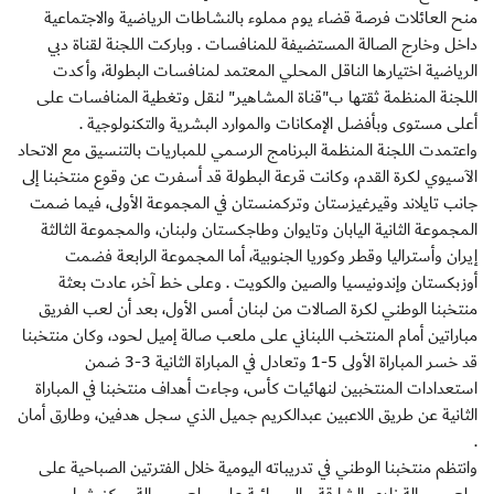
منح العائلات فرصة قضاء يوم مملوء بالنشاطات الرياضية والاجتماعية
داخل وخارج الصالة المستضيفة للمنافسات . وباركت اللجنة لقناة دبي
الرياضية اختيارها الناقل المحلي المعتمد لمنافسات البطولة، وأكدت
اللجنة المنظمة ثقتها ب"قناة المشاهير" لنقل وتغطية المنافسات على
أعلى مستوى وبأفضل الإمكانات والموارد البشرية والتكنولوجية .
واعتمدت اللجنة المنظمة البرنامج الرسمي للمباريات بالتنسيق مع الاتحاد
الآسيوي لكرة القدم، وكانت قرعة البطولة قد أسفرت عن وقوع منتخبنا إلى
جانب تايلاند وقيرغيزستان وتركمنستان في المجموعة الأولى، فيما ضمت
المجموعة الثانية اليابان وتايوان وطاجكستان ولبنان، والمجموعة الثالثة
إيران وأستراليا وقطر وكوريا الجنوبية، أما المجموعة الرابعة فضمت
أوزبكستان وإندونيسيا والصين والكويت . وعلى خط آخر، عادت بعثة
منتخبنا الوطني لكرة الصالات من لبنان أمس الأول، بعد أن لعب الفريق
مباراتين أمام المنتخب اللبناني على ملعب صالة إميل لحود، وكان منتخبنا
قد خسر المباراة الأولى 5-1 وتعادل في المباراة الثانية 3-3 ضمن
استعدادات المنتخبين لنهائيات كأس، وجاءت أهداف منتخبنا في المباراة
الثانية عن طريق اللاعبين عبدالكريم جميل الذي سجل هدفين، وطارق أمان
.
وانتظم منتخبنا الوطني في تدريباته اليومية خلال الفترتين الصباحية على