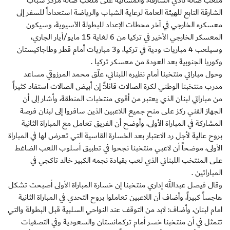
ملعب صالة نادي الشارقة، والمسائية على ملعب صالة مركز شباب
الشارقة التابع للهيئة العامة لرعاية الشباب والرياضة استعداداً للسفر إلى
معسكره الخارجي في آخر محطات الإعداد للبطولة الآسيوية، وسيكون
المعسكر الخارجي الأخير في تركيا من 6 لغاية 15 مايو/أيار الجاري،
وسيلعب 4 مباريات ودية في تركيا، و3 مباريات أمام قطر وطاجاكيستان
وكوريا الجنوبية بعد العودة من معسكر تركيا .
وحول مباراتي منتخبنا أمام نظيره اللبناني، علّق محمد المرزوقي مساعد
مدرب منتخبنا الوطني لكرة الصالات قائلاً: إن أبيض الصالات استفاد كثيراً
من مباراتي لبنان الذي يعتبر من أقوى منتخبات المنطقة، وأشار إلى أن
الجهاز الفني ركز على منح جميع اللاعبين الذين سافروا إلى لبنان فرصة
المشاركة في المباراة الأولى، وأوضح أن الفريق تعامل مع المباراة الثانية
بروح عالية لأجل رد الاعتبار بعد الخسارة القاسية التي تعرض لها في المباراة
الأولى، موضحاً أن لاعبي منتخبنا نجحوا في تطبيق أسلوب اللعب الضاغط
على المنتخب اللبناني الذي لعب بقيادة نجمه الكبير خالد تاكجي في
المباراتين .
وقال فيصل عبدالله إداري منتخبنا إن خسارة المباراة الأولى أصبحت تشكل
هاجساً كبيراً، وأضاف أن اللاعبين تعاملوا بروح التحدي في المباراة الثانية
امام لبنان، وأضاف: لابد من التوقف عند النواحي السلبية قبل البطولة والتي
تتمثل في أن منتخبنا خسر أمام تركمانستان والسعودية وفي التصفيات