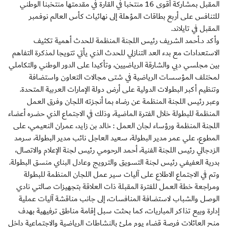
المقبل بمشاركة أقوى 16 منتخبا في القارة في مقدمتها منتخبنا الوطني
للتنافس على أربع بطاقات المؤهلة إلى نهائيات كأس العالم نوفمبر
المقبل في تايلاند.
وأكد د.أحمد الشريف رئيس اللجنة المنظمة للحدث أهمية تكثيف
الاستعدادات مع بدء العد التنازلي للحدث الذي يأتي تتويجا لمذكرة التفاهم
بين مجلسي دبي والشارقة الرياضيين، وتأكيدا على الدور الوطني والتكاملي
لمختلف المؤسسات الرياضية في شتى مجالات التعاون واستضافة
وتنظيم أكبر البطولات الدولية على أرض دولة الإمارات العربية المتحدة.
وعبر رئيس اللجنة المنظمة عن رضاه بما أنجزته اللجان وفرق العمل
المنظمة للبطولة خلال الفترة الماضية، وذلك في الاجتماع الذي حضره أعضاء
اللجنة المنظمة ورؤساء لجان العمل : خالد بن زايد، عمران النعيمي، على
المطوع، علي عمر مدير البطولة، سعيد العاجل نائب مدير البطولة، سرمد
الزدجالي رئيس اللجنة الفنية، أحمد الرحومي رئيس لجنة الإعلام والاتصال،
بدرية العفيفي رئيس لجنة التسويق والترويج وعادل البناي منسق البطولة.
وتم في الاجتماع الاطلاع على آليات سير عمل اللجان المنظمة للبطولة
ومراجعة خطة العمل للفترة المقبلة ذات العلاقة بتجهيزات صالتي نادي
الوصل والشباب لاستضافة المنافسات، إلى جانب مناقشة آليات عملية
إدارة وبيع تذاكر المباريات، كما بحثت سبل إقامة مناطق ترفيهية بهدف
منح العائلات فرصة قضاء يوم ملئ بالنشاطات الرياضية والاجتماعية داخل