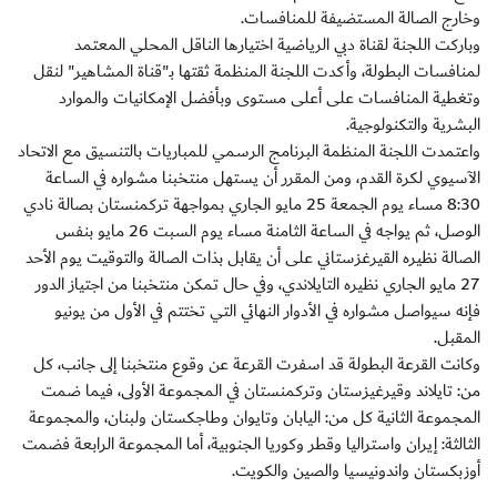
وخارج الصالة المستضيفة للمنافسات.
وباركت اللجنة لقناة دبي الرياضية اختيارها الناقل المحلي المعتمد
لمنافسات البطولة، وأكدت اللجنة المنظمة ثقتها بـ"قناة المشاهير" لنقل
وتغطية المنافسات على أعلى مستوى وبأفضل الإمكانيات والموارد
البشرية والتكنولوجية.
واعتمدت اللجنة المنظمة البرنامج الرسمي للمباريات بالتنسيق مع الاتحاد
الآسيوي لكرة القدم، ومن المقرر أن يستهل منتخبنا مشواره في الساعة
8:30 مساء يوم الجمعة 25 مايو الجاري بمواجهة تركمنستان بصالة نادي
الوصل، ثم يواجه في الساعة الثامنة مساء يوم السبت 26 مايو بنفس
الصالة نظيره القيرغزستاني على أن يقابل بذات الصالة والتوقيت يوم الأحد
27 مايو الجاري نظيره التايلاندي، وفي حال تمكن منتخبنا من اجتياز الدور
فإنه سيواصل مشواره في الأدوار النهائي التي تختتم في الأول من يونيو
المقبل.
وكانت القرعة البطولة قد اسفرت القرعة عن وقوع منتخبنا إلى جانب، كل
من: تايلاند وقيرغيزستان وتركمنستان في المجموعة الأولى، فيما ضمت
المجموعة الثانية كل من: اليابان وتايوان وطاجكستان ولبنان، والمجموعة
الثالثة: إيران واستراليا وقطر وكوريا الجنوبية، أما المجموعة الرابعة فضمت
أوزبكستان واندونيسيا والصين والكويت.