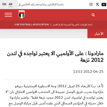
EN
AR
|
منتخبنا للناشئين يختتم معسكره الخارجي في صربيا
|
اتحاد الكرة يُنظم ورشة عمل للمراقبين المعتمدين
اتحاد الإمارات العربية المتحدة لكرة القدم
|
UAE FOOTBALL ASSOCIATION
الأخبار
مارادونا : على الأولمبي الا يعتبر تواجده في لندن
2012 نزهة
2012-04-25 13:53
(أ ف ب) الأربعاء 25 ابريل 2012: وجه الاسطورة الارجنتينية دييغو
مارادونا، مدرب فريق الوصل نصيحة الى المنتخب الاولمبي الاماراتي بان "لا
يعتبر تواجده في اولمبياد لندن 2012 مجرد نزهة فقط". واعتبر مارادونا
خلال حديثه في المؤتمر الصحافي الذي عقده أمس قبل مباراة الوصل مع