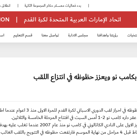
|
بدء فعاليات معسكر حكام المجموعة الثانية
|
انطلاق منافسات بطولة النخبة لحرس الرئاسة
اتحاد الإمارات العربية المتحدة لكرة القدم
|
TION
تخبات
رؤيتنا واهدافنا
مجلس الادارة
تواصل معنا
قسم التعليم
استر
خب الشباب 2007
منتخب الناشئين 2008
منتخب الناشئين 2010
منتخب الناشئي
 بكامب نو ويعزز حظوظه في انتزاع اللقب
(أ ف ب) الأحد 22 أبريل 2012: عزز ريال مدريد المتصدر حظوظه في احراز لقب الدوري الاسباني لكرة القدم للمرة الاولى منذ 
ح المرحلة الخامسة والثلاثين.
وضرب ريال مدريد اكثر من عصفور بحجر واحد فهو حقق فوز الاول على النادي الكاتالوني في كامب نو منذ عام 
سجله البرازيلي جوليو باتيستا، ووسع الفارق بينهما الى 7 نقاط قبل 4 مراحل من نهاية الموسم فارتفعت حظوظه في التتويج باللقب الغ