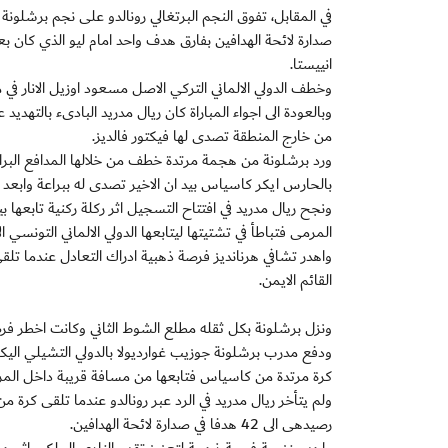
صدارة لائحة الهدافين بفارق هدف واحد امام ليو الذي كان 
انييستا.
وخطف الدولي الالماني التركي الاصل مسعود اوزيل الانار في 
وبالعودة الى اجواء المباراة كان ريال مدريد البادىء بالتهديد
من خارج المنطقة تصدى لها فيكتور فالديز.
ورد برشلونة من هجمة مرتدة خطف من خلالها المدافع البرازي
بالحارس ايكر كاسياس بيد ان الاخير تصدى له ببراعة وابعد 
ونجح ريال مدريد في افتتاح التسجيل اثر ركلة ركنية تابعها
المرمى فتباطأ في تشتيتها ليتابعها الدولي الالماني التونسي 
واهدر تشافي هرنانديز فرصة ذهبية ادراك التعادل عندما 
القائم الايمن.
ونزل برشلونة بكل ثقله مطلع الشوط الثاني وكانت اخطر فرصة 
ودفع مدرب برشلونة جوزيب غوارديولا بالدولي التشيلي الي
كرة مرتدة من كاسياس فتابعها من مسافة قريبة داخل المرمى 
رصيدهى الى 42 هدفا في صدارة لائحة الهدافين.