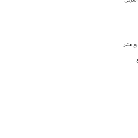
، وفعل مثله رونالدو امام المرمى
الرابع عشر