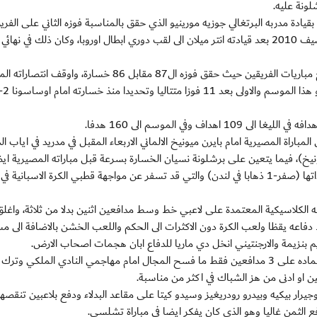
لونة عليه.
قيادة مدربه البرتغالي جوزيه مورينيو الذي حقق بالمناسبة فوزه الثاني على الفري
الكاتالوني في 11 مباراة منذ استلامه الاشراف على ريال في صيف 2010 بعد قيادته انتر ميلان الى لقب دوري ابطال اوروبا، وكان ذلك في
وفرض النادي الملكي تفوقه على الفريق الكاتالوني في تاريخ مباريات الفريقين حيث حقق فوزه ال87 مقابل 86 خسارة، واوق
ف وفي الموسم الى 160 هدفا.
اراة المصيرية امام بايرن ميونيخ الالماني الاربعاء المقبل في مدريد في اياب الد
ة دوري ابطال اوروبا (1-2 ذهابا في ميونيخ)، فيما يتعين على برشلونة نسيان الخسارة بسرعة قبل مباراته المصيرية 
ضيفه تشلسي الانكليزي الثلاثاء المقبل في اياب المسابقة ذاتها (صفر-1 ذهابا في لندن) والتي قد تسفر عن مواجهة قطبي الكرة الاسباني
ته الكلاسيكية المعتمدة على لاعبي خط وسط مدافعين اثنين بدلا من ثلاثة، واغل
دفاعه يقظا ولعب الكرة دون الاكثرات الى الحكم واللعب الخشن بالاضافة الى مس
يم بنزيمة والارجنتيني انخل دي ماريا للدفاع ابان هجمات اصحاب الارض.
واستغل ريال مدريد ايضا الخطة التي لعب بها برشلونة باعتماده على 3 مدافعين فقط ما فسح المجال امام مهاجمي النادي الملكي وت
او ادنى من هز الشباك في اكثر من مناسبة.
يرار بيكيه وبيدرو رودريغيز وسيدو كيتا على مقاعد البدلاء ودفع بلاعبين تنقصه
فع الثمن غاليا وهو الذي كان يفكر ايضا في مباراة تشلسي.