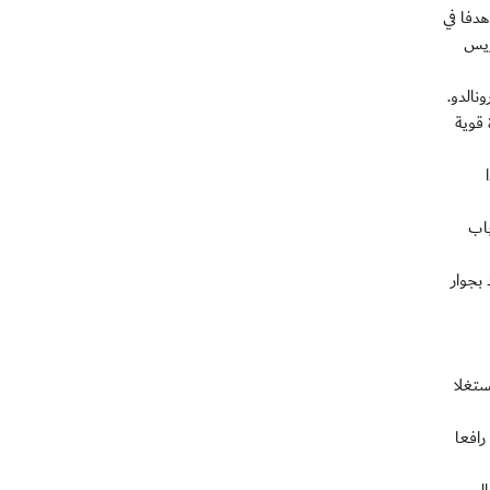
فوق النجم البرتغالي رونالدو على نجم برشلونة الارجنتيني ليونيل ميسي ونجح في هز الشباك بطريقة رائعة رافعا رصيده الى 42 هدفا في
ريس
نالدو.
 قوية
باب
بجوار
ستغلا
 الرد عبر رونالدو عندما تلقى كرة من اوزيل خلف المدافعين فراوغ الحارس فالديز وتابعها بيمناه داخل المرمى (73) رافعا