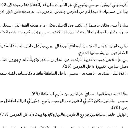
في المقابل، ت
بعيدا عن مستواه الا فيما ندر من الفرص وبعض التمريرات الحاسمة على غرار اند
مباراة أمس وكان حاسما في الكثير من الاحيان وكان وراء هدف الفوز الذي سجله رو
 عبر رأسية لرونالدو اثر ركلة ركنية انبرى لها الاختصاصي اوزيل، ثم سدد بنزيمة كرة
لي دانيال الفيش الكرة من المدافع البرتغالي بيبي وتوغل داخل المنطقة منفردا
الخطر قبل ان يشستتها الدفاع.
 بيبي برأسه من مسافة قريبة فارتدت من الحارس فالديز وتهيأت امام بويول عند 
الاصل سامي خضيرة داخل المرمى (16).
تلقى كرة على طبق من ذهب من ميسي داخل المنطقة وانفرد بكاسياس لكنه سدد 
له تسديدة قوية لتشافي هرنانديز من خارج المنطقة (69).
كسيس سانشيز مكان تشافي لتعزيز خط الهجوم، ونجح الاخير في ادراك التعادل م
(70).
ولم يتأخر ريال مدريد في