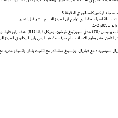
واهدر بنزيمة فرصة ذهبية لتعزيز تقدم النادي الملكي اثر هجمة مرتدة تسرع في التسديد بدل التمرير لرونالدو (85)
جله فيكتور كاستانيو في الدقيقة 3
فايكانو 2-1.
لى 31 نقطة وارتقى الى المركز الثامن عشر بفارق الاهداف امام سرقسطة، فيما بقي رايو فايكانو في المركز 
يال سوسييداد مع فياريال، وراسينغ سانتاندر مع اتلتيك بلباو، واتلتيكو مدريد مع