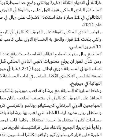
خزائنه في الاعوام الثلاثة الاخيرة وبالتالي وضع حد لسيطرة برش
كما حقق النادي الملكي فوزه الاول على برشلونة في الدوري ب
عام 2011.
11 فبراير الماضي.
كما تابع ريال مدريد تحطيم الارقام القياسية حيث رفع عدد اهدافه في الليغا الى 109 اهدا
ومن شأن الفوز ان يرفع معنويات لاعبي النادي الملكي قبل المب
نصف النهائي لمسابق
النهائية في ميونيخ.
وخلافا لمبارياته السابقة مع برشلونة، لعب مورينيو بتشكيل
المنافذ على الفريق الكاتالوني في منتصف الملعب وكان خط 
المهاجمين الدولي البرتغالي كريستيانو رونالدو والفرنسي كر
مساحات كثيرة استغلوها احسن استغلال وكانوا قاب قوسين 
وفاجأ غوارديولا الجميع بالابقاء على فرانشيسك فابريغاس وج
الخبرة على غرار كريستيان تيو وتياغو الكانترا اساسيين، فد