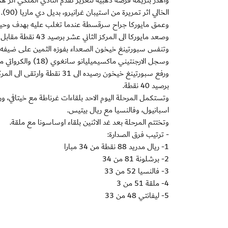
الخالي اثر تمريرة من استيبان غرانيرو، بديل دي ماريا (90).
وعمق مايوركا جراح سرقسطة عندما تغلب عليه بهدف وحيد س
وصعد مايوركا الى المركز الثاني عشر برصيد 43 نقطة مقابل 31 نقطة لسرقسطة الذي تراجع الى المركز التاسع عشر قبل الاخير.
وتنفس سبورتينغ خيخون الصعداء بفوزه الثمين على ضيفه رايو 
وسجل الارجنتيني ماكسيميليانو سانغوي (18) والكرواتي مات بيليتش (78) هدفي سبورتينغ خيخون، وميكل لاباكا (51) هدف رايو فايكانو.
ورفع سبورتينغ خيخون رصيده ا
برصيد 40 نقطة.
وتستكمل المرحلة اليوم الاحد بلقاءات غرناطة مع خيتافي، ور
اسبانيول، وفالنسيا مع ريال بيتيس.
وتختتم المرحلة بعد غد الاثنين بلقاء اوساسونا مع ملقة.
- ترتيب فرق الصدارة:
1- ريال مدريد 88 نقطة من 34 مبارا
2- برشلونة 81 من 34
3- فالنسيا 52 من 33
4- ملقة 51 من 3
5- ليفانتي 48 من 33