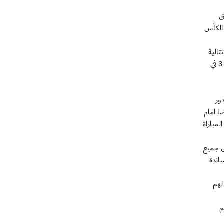
ق
 نهائي الكأس
ف انتصاراته المتتالية
والتي بلغت 11 فوزا، والحق به الخسارة الاولى على كامب نو هذا الموسم والاولى بعد 11 فوزا متتاليا وتحديدا منذ خسارته امام اوساسونا 2-3 في
ور
ايضا امام
ة في المباراة
ق جميع
اندة
رك لهم
م