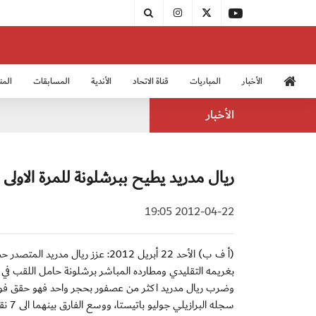
الأخبار
المباريات
قناة الاتحاد
الأندية
المسابقات
المن
منتخب الشباب 2005
منت
الأخبار
ريال مدريد يطيح ببرشلونة للمرة الاولى
2012-04-22 19:05
بغريمه التقليدي ومطارده المباشر برشلونة حامل اللقب في عقر داره كامب نو 2-1 أمس السبت في افتتا