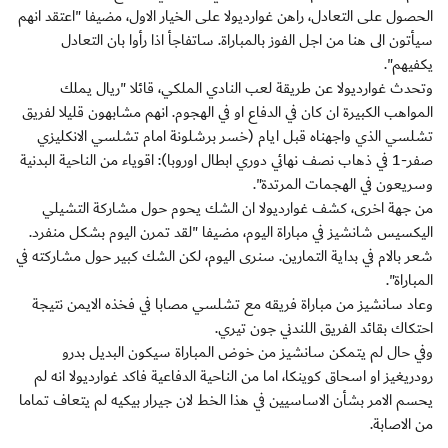
الحصول على التعادل، راهن غوارديولا على الخيار الاول، مضيفا "اعتقد انهم
سيأتون الى هنا من اجل الفوز بالمباراة. ساتفاجأ اذا رأوا بان التعادل
يكفيهم".
وتحدث غوارديولا عن طريقة لعب النادي الملكي، قائلا "ريال يملك
المواهب الكبيرة ان كان في الدفاع او في الهجوم. انهم مشابهون قليلا لفريق
تشلسي الذي واجهناه قبل ايام (خسر برشلونة امام تشلسي الانكليزي
صفر-1 في ذهاب نصف نهائي دوري ابطال اوروبا): اقوياء من الناحية البدنية
وسريعون في الهجمات المرتدة".
من جهة اخرى، كشف غوارديولا ان الشك يحوم حول مشاركة التشيلي
اليكسيس شانشيز في مباراة اليوم، مضيفا "لقد تمرن اليوم بشكل منفرد.
شعر بالام في بداية التمارين. سنرى اليوم، لكن الشك كبير حول مشاركته في
المباراة".
وعاد سانشيز من مباراة فريقه مع تشلسي مصابا في فخذه الايمن نتيجة
احتكاك بقائد الفريق اللندني جون تيري.
وفي حال لم يتمكن سانشيز من خوض المباراة سيكون البديل بدرو
رودريغيز او اسحاق كوينكا، اما من الناحية الدفاعية فاكد غوارديولا انه لم
يحسم الامر بشأن الاساسيين في هذا الخط لان جيرار بيكيه لم يتعاف تماما
من الاصابة.