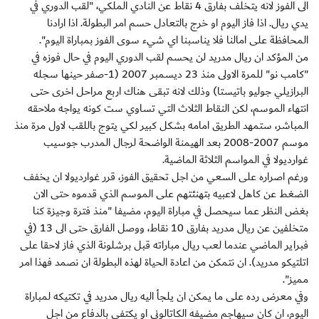
الى الفوز لانه يتخلف بفارق 4 نقاط عن النادي الملكي، "لقب الدوري في
يدي ريال. اذا فاز اليوم او خرج بالتعادل حسم امر البطولة. اذا ارادنا
المحافظة على امالنا فلا يناسبنا اي شيء سوى الفوز بمباراة اليوم".
من المؤكد ان ريال مدريد لن يحسم لقب الدوري اليوم في حال فوزه في
"كامب نو" للمرة الاولى منذ 23 ديسمبر 2007 (1-صفر حينها سجله
البرازيلي جوليو باتيستا) وذلك لانه تبقى هناك اربع مراحل اخرى حتى
انتهاء الموسم، لكن النقاط الثلاث التي تساوي ست كونه يواجه ملاحقه
المباشر، ستمهد الطريق امامه بشكل كبير لكي يتوج باللقب لاول مرة منذ
موسم 2007-2008 بعد الهيمنة الواضحة لرجال المدرب جوسيب
غوارديولا في المواسم الثلاثة الماضية.
ورغم اصراره على السعي من اجل تحقيق الفوز، قرر غوارديولا ان يخفف
الضغط عن كاهل لاعبيه بتهنئتهم على الموسم الذي قدموه حتى الان
بغض النظر عما سيحصل في مباراة اليوم، مضيفا "منذ فترة وجيزة كنا
متخلفين عن ريال مدريد بفارق 10 نقاط، ووصل الفارق حتى الى 13 (في
فبراير الماضي عندما لعب ريال مباراته قبل برشلونة الذي فاز لاحقا على
اتلتيكو مدريد). ان نتمكن من اعادة الحياة لهذه البطولة ان نصمد فهذا امر
مميز".
وفي معرض رده على ما يمكن ان يلجأ اليه ريال مدريد في تكتيكه لمباراة
اليوم، ان كان سيهاجم مضيفه الكاتالوني او يكتفي بالدفاع من اجل