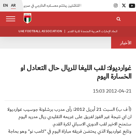
EN
AR
|
منتخبنا للناشئين يختتم معسكره الخارجي في صربيا
|
اتحاد الكرة يُنظم ورشة عمل للمراقبين المعتمدين
اتحاد الإمارات العربية المتحدة لكرة القدم
|
UAE FOOTBALL ASSOCIATION
الأخبار
غوارديولا: لقب الليغا للريال حال التعادل او
الخسارة اليوم
2012-04-21 15:03
(أ ف ب) السبت 21 أبريل 2012: رأى مدرب برشلونة جوسيب غوارديولا
ان اي نتيجة غير الفوز لفريق على غريمه التقليدي ريال مدريد اليوم
ستمنح الاخير لقب الدوري الاسباني لكرة القدم.
وتابع غوارديولا الذي يحتضن فريقه مباراة اليوم في "كامب نو" وهو بحاجة