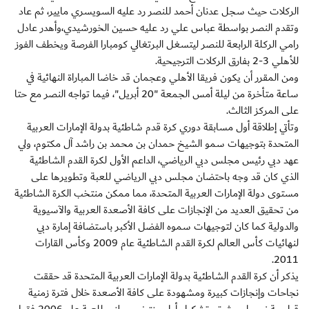
الركلات حيث سجل عدنان أحمد للنصر رد عليه السويسري مايير، ثم عاد
وتقدم النصر بواسطة عباس علي رد عليه حسين الخورشيدي،وأهدر عادل
رامي الركلة الرابعة للنصر ليتسغل البرتغالي كومبارا الفرصة ويخطف الفوز
للأهلي 3-2 بفارق الركلات الترجيحية.
ومن المقرر أن يكون فريقا الأهلي وعجمان قد خاضا المباراة النهائية في
ساعة متأخرة من ليلة أمس الجمعة "20 أبريل"، فيما تواجه النصر مع حتا
على المركز الثالث.
وتأتي إطلاقة أول مسابقة دوري كرة قدم شاطئية بدولة الإمارات العربية
المتحدة بتوجيهات سمو الشيخ حمدان بن محمد بن راشد آل مكتوم، ولي
عهد دبي رئيس مجلس دبي الرياضي، الداعم الأول لكرة القدم الشاطئية
الذي كان قد وجه باحتضان مجلس دبي الرياضي للعبة وتطويرها على
مستوى دولة الإمارات العربية المتحدة، مما ممكن منتخب الكرة الشاطئية
من تحقيق العديد من الإنجازات على كافة الأصعدة العربية والآسيوية
والدولية كما كان لتوجيهات سموه الفضل الأكبر باستضافة إمارة دبي
لنهائيات كأس العالم لكرة القدم الشاطئية عام 2009 وكأس القارات
2011.
يذكر أن كرة القدم الشاطئية بدولة الإمارات العربية المتحدة قد حققت
نجاحات وإنجازات كبيرة ومشهودة على كافة الأصعدة خلال فترة زمنية