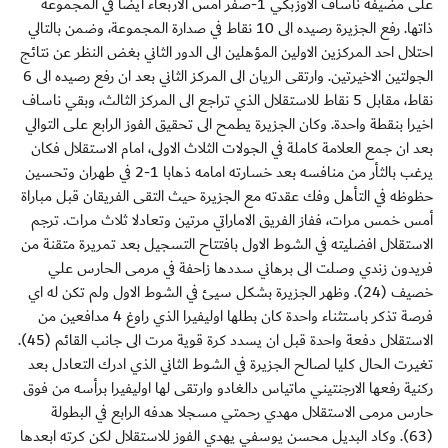
على مضيفه ناساف الاوزبكي 1-صفر أمس الأربعاء ايضا في المجموعة
ذاتها. رفع الجزيرة رصيده الى 10 نقاط في صدارة المجموعة، وضمن بالتالي
احتلال احد المركزين الاولين المؤهلين الى الدور الثاني بغض النظر عن نتائج
الجولتين الاخيرتين. وارتقى الريان الى المركز الثاني بعد ان رفع رصيده الى 6
نقاط، مقابل 5 نقاط للاستقلال الذي تراجع الى المركز الثالث، وبقي ناساف
اخيرا بنقطة واحدة. وكان الجزيرة يطمح الى تحقيق الفوز الرابع على التوالي
بعد ان جمع العلامة كاملة في الجولات الثلاث الاولى، امام الاستقلال فكان
يرغب بالثأر من منافسه بعد خسارته امامه ذهابا 1-2 في طهران وتحسين
حظوظه في التأهل وفك عقدته مع الجزيرة حيث التقى الفريقان قبل مباراة
أمس خمس مرات، ففاز الفريق الاماراتي مرتين وتعادلا ثلاث مرات. ترجم
الاستقلال افضليته في الشوط الاول بافتتاح التسجيل بعد تمريرة متقنة من
فريدون زندي وصلت الى برهاني سددها زاحفة في مرمى الحارس علي
خصيف (24). وظهر الجزيرة بشكل سيئ في الشوط الاول ولم تكن له اي
فرصة تذكر باستثناء واحدة كان بطلها اوليفيرا الذي راوغ 4 مدافعين من
الاستقلال دفعة واحدة قبل ان يسدد كرة قوية مرت الى جانب القائم (45).
تغيرت الحال كليا لصالح الجزيرة في الشوط الثاني الذي ادرك التعادل بعد
ركنية رفعها الارجنتيني ماتياس دالغادو وارتقى لها اوليفيرا برأسه من فوق
حارس مرمى الاستقلال مهدي رحمتي مسجلا هدفه الرابع في البطولة
(63). وكاد البديل محسن يوسفي يهدي الفوز للاستقلال لكن كرته ابعدها