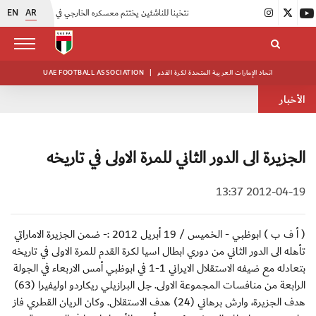
EN
AR
|
منتخبنا للناشئين يختتم معسكره الخارجي في صربيا
|
اتحاد الكرة يُنظم ورشة عمل للمراقبين المعتمدين
اتحاد الإمارات العربية المتحدة لكرة القدم
|
UAE FOOTBALL ASSOCIATION
الأخبار
الجزيرة الى الدور الثاني للمرة الاولى في تاريخه
2012-04-19 13:37
( أ ف ب ) ابوظبي - الخميس / 19 أبريل 2012 :- ضمن الجزيرة الاماراتي
تأهله الى الدور الثاني من دوري ابطال اسيا لكرة القدم للمرة الاولى في تاريخه
بتعادله مع ضيفه الاستقلال الايراني 1-1 في ابوظبي أمس الاربعاء في الجولة
الرابعة من منافسات المجموعة الاولى. جل البرازيلي ريكاردو اوليفيرا (63)
هدف الجزيرة، وارش برهاني (24) هدف الاستقلال. وكان الريان القطري فاز