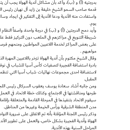
بدرجتيه (أ) و (ب)، وأكد بأن مشاكل أندية الهواة يجب أن ي
قدمه صاحب السمو الشيخ خليفة بن زايد آل نهيان رئيس الدولة
واستفادت منه الأندية ودعا الأندية إلى التفكير في ايجاد وسائ
يوم.
وأيد دمج الدرجتين (أ) و (ب) في درجة واحدة، واصفاً النظام ال
شريطة التنويع في مراكزهم في الملعب دون التركيز فقط عل
على بعض المراكز لخدمة اللاعبين المواطنين ومنحهم فر
مواهبهم .
وقال الشيخ مكتوم بأن أندية الهواة تزخر باللاعبين المهرة
بادرة استضافة الفجيرة لتصفيات كأس آسيا للشباب في نوفم
لاستضافة احدى مجموعات نهائيات شباب آسيا التي تنظمها ا
المقبل.
ومن جانبه أشاد سعادة يوسف يعقوب السركال رئيس اللجنة ا
طرحها ومناقشتها في الاجتماع، وكذلك خطة الاتحاد في العم
سيقوم الاتحاد بتنفيذها في المرحلة القادمة والمتعلقة بإقا
مدن المنطقة الشرقية ورأس الخيمة وغيرها من المناطق.
وذكر رئيس اللجنة المؤقتة بأنه تم الاتفاق على ضرورة التواص
الهواة وأندية الفجيرة بشكل خاص، والعمل على تطوير الأند
المراحل السنية بهذه الأندية.