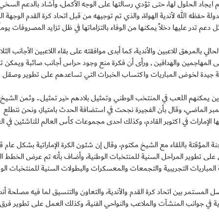
تم ايجاد الحلول لها، حتى تؤدي رسالتها على الوجه الأكمل، وأشاد بالدعم السخي
 حفظه الله لأندية الهواة، والذي تم توجيهه من قبل اتحاد كرة القدم الوجهة ال
ل دعم تدر عليها دخلاً يمكنها من الوفاء بالتزاماتها في ظل تزايد المصروفات يوماً
حالي بالمرهق للاعبين والأندية، كما أبدى موافقته على بقاء اللاعبين الأجانب الثلاث
ى المهاجمين والهدافين , ورأى أن فكرة منع وجود حراس أجانب صائبة ويمكن تط
صة جيدة لخوض المباريات واكتساب الخبرات التي تساعدهم على تطوير وصقل
 الذين يمكنهم اللعب في المنتخب الوطني وتمثيل بلادهم خير تمثيل.. وثمن الشيخ
بر الماضي، وقال بأن الفجيرة نجحت في استضافة الحدث بامتياز، ونحن نتطلع
لإمارات في اكتوبر القادم، وكذلك احدى مجموعات كأس العالم للناشئين في الع
لمؤقتة باللقاء مع الشيخ مكتوم، وقال إن شئون الكرة الإماراتية بشكل عام ق
ل على تطوير المراحل السنية للمنتخبات الوطنية، وأضاف بأنه تم عرض الخطط ال
مة المباريات التجريبية والتجمعات والمعسكرات والبطولات السنية للمنتخبات الوط
ل المستمر بين اتحاد كرة القدم والأندية، والتعاون والتنسيق لما فيه مصلحة أند
ية في جوانب المنشآت والملاعب والنواحي الفنية، وكذلك العمل على تطوير فرق