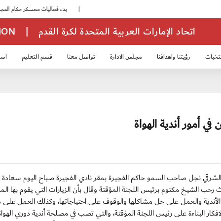
|
بدء فعاليات معسكر حكام المجموعة الثانية
اتحاد الإمارات العربية المتحدة لكرة القدم
|
TION
تخبات
رؤيتنا واهدافنا
مجلس الادارة
تواصل معنا
قسم التعليم
استر
خب الشباب 2007
منتخب الناشئين 2008
منتخب الناشئين 2010
منتخب الناشئي
ي أمور أندية الهواة
يخ مكتوم بن حمد الشرقي نجل صاحب السمو حاكم الفجيرة بمقر نادي الفجيرة صباح اليوم سعا
ث رحب الشيخ مكتوم برئيس اللجنة المؤقتة وقال بأن الزيارات التي يقوم بها ال
ل الأندية والعمل على حل مشاكلها والوقوف على احتياجاتها، وكذلك العمل على د
فكار البناءة على رئيس اللجنة المؤقتة، والتي تصب في مصلحة أندية دوري الهواة