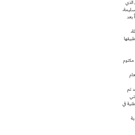
 الذي
سليمة،
 بعد
ة،
بيقها
 مكتوم
ام
د تم
تي
نية في
ية