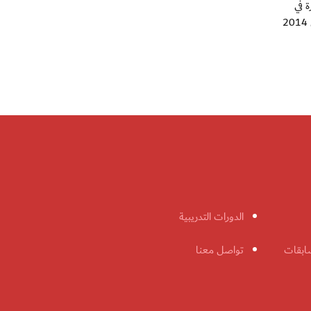
ة في
الكويت سبتمبر المقبل، إضافة إلى استحقاقاته المستقبلية والمتمثلة في تصفيات كأس آسيا للناشئين 2013 ونهائيات كأس آسيا للناشئين 2014
الدورات التدريبية
ابقات
تواصل معنا