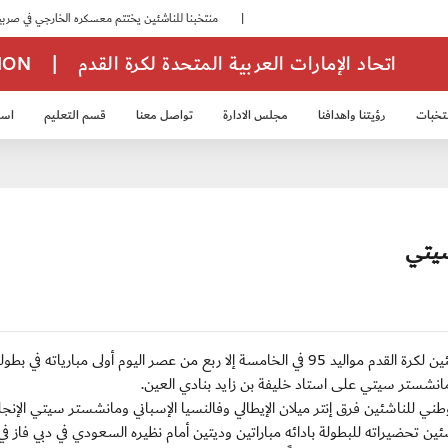
|
منتخبنا للناشئين يختتم معسكره الخارجي في صربيا
اتحاد الإمارات العربية المتحدة لكرة القدم
|
TION
تخبات
رؤيتنا واهدافنا
مجلس الادارة
تواصل معنا
قسم التعليم
استر
خب الشباب 2007
منتخب الناشئين 2008
منتخب الناشئين 2010
منتخب الناشئي
دبي/ السبت 7 أبريل 2012: يخوض منتخبنا الوطني للناشئين لكرة القدم مواليد 95 في الخامسة إلا ربع من عصر اليوم أولى مباريات
مانشستر سيتي على استاد خليفة بن زايد بنادي العين.
ني للناشئين فرق إنتر ميلان الإيطالي وفالنسيا الإسباني ومانشستر سيتي الإنج
ن تحضيراته للبطولة بادائه مباراتين وديتين أمام نظيره السعودي في دبي فاز في 