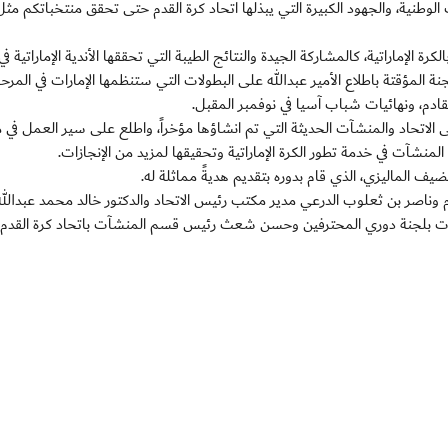
الوطنية، والجهود الكبيرة التي يبذلها اتحاد كرة القدم حتى تحقق منتخباتكم مث
رة الإماراتية، كالمشاركة الجيدة والنتائج الطيبة التي تحققها الأندية الإماراتية في
 آسيا 2012، كما قام رئيس اللجنة المؤقتة باطلاع الأمير عبدالله على البطولات التي ستنظمها الإمارات في المرح
قادم، ونهائيات شباب آسيا في نوفمبر المقبل.
الاتحاد والمنشآت الحديثة التي تم انشاؤها مؤخراً، واطلع على سير العمل في
المنشآت في خدمة تطور الكرة الإماراتية وتحقيقها لمزيد من الإنجازات.
ضيف الماليزي، الذي قام بدوره بتقديم هديةً مماثلة له.
م وناصر بن ثعلوب الدرعي مدير مكتب رئيس الاتحاد والدكتور خالد محمد عبدالله
بقات بلجنة دوري المحترفين وحسن شعث رئيس قسم المنشآت باتحاد كرة القدم.