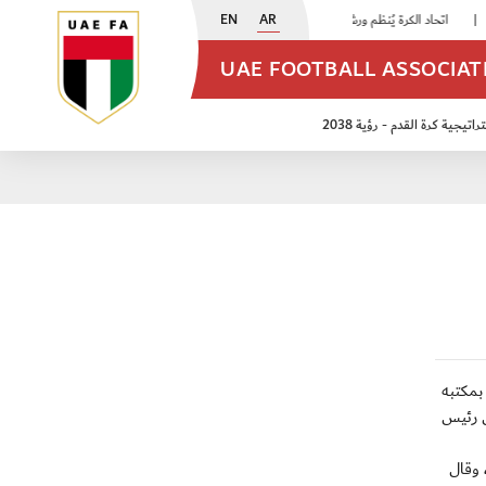
EN
AR
اتحاد الكرة يُنظم ورشة عمل للمراقبين المعتمدين
|
أبيض الشباب يُكثف استعداداته للتصفيات الآسيوية
UAE FOOTBALL ASSOCIA
اتيجية كرة القدم - رؤية 2038
ن مواليد 2009
منتخب الأشبال 2011
 بمكتبه
ض رئيس
 وقال