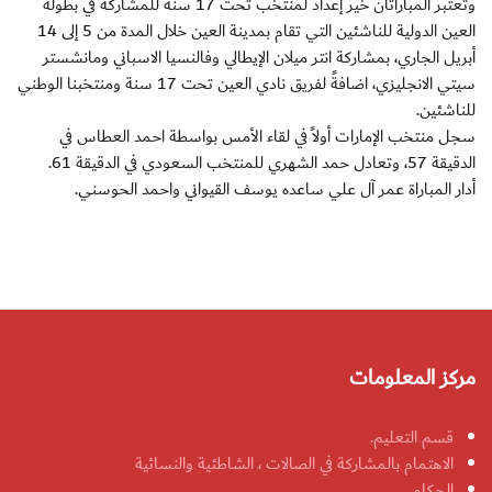
وتعتبر المباراتان خير إعداد لمنتخب تحت 17 سنة للمشاركة في بطولة
العين الدولية للناشئين التي تقام بمدينة العين خلال المدة من 5 إلى 14
أبريل الجاري، بمشاركة انتر ميلان الإيطالي وفالنسيا الاسباني ومانشستر
سيتي الانجليزي، اضافةً لفريق نادي العين تحت 17 سنة ومنتخبنا الوطني
للناشئين.
سجل منتخب الإمارات أولاً في لقاء الأمس بواسطة احمد العطاس في
الدقيقة 57، وتعادل حمد الشهري للمنتخب السعودي في الدقيقة 61.
أدار المباراة عمر آل علي ساعده يوسف القيواني واحمد الحوسني.
مركز المعلومات
قسم التعليم.
الاهتمام بالمشاركة في الصالات ، الشاطئية والنسائية
الحكام