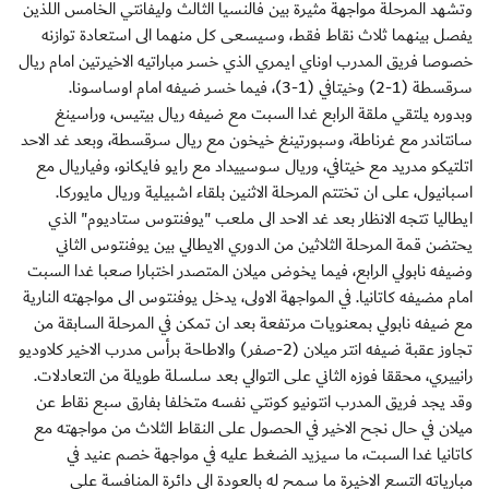
وتشهد المرحلة مواجهة مثيرة بين فالنسيا الثالث وليفانتي الخامس اللذين
يفصل بينهما ثلاث نقاط فقط، وسيسعى كل منهما الى استعادة توازنه
خصوصا فريق المدرب اوناي ايمري الذي خسر مباراتيه الاخيرتين امام ريال
سرقسطة (1-2) وخيتافي (1-3)، فيما خسر ضيفه امام اوساسونا.
وبدوره يلتقي ملقة الرابع غدا السبت مع ضيفه ريال بيتيس، وراسينغ
سانتاندر مع غرناطة، وسبورتينغ خيخون مع ريال سرقسطة، وبعد غد الاحد
اتلتيكو مدريد مع خيتافي، وريال سوسييداد مع رايو فايكانو، وفياريال مع
اسبانيول، على ان تختتم المرحلة الاثنين بلقاء اشبيلية وريال مايوركا.
ايطاليا تتجه الانظار بعد غد الاحد الى ملعب "يوفنتوس ستاديوم" الذي
يحتضن قمة المرحلة الثلاثين من الدوري الايطالي بين يوفنتوس الثاني
وضيفه نابولي الرابع، فيما يخوض ميلان المتصدر اختبارا صعبا غدا السبت
امام مضيفه كاتانيا. في المواجهة الاولى، يدخل يوفنتوس الى مواجهته النارية
مع ضيفه نابولي بمعنويات مرتفعة بعد ان تمكن في المرحلة السابقة من
تجاوز عقبة ضيفه انتر ميلان (2-صفر) والاطاحة برأس مدرب الاخير كلاوديو
رانييري، محققا فوزه الثاني على التوالي بعد سلسلة طويلة من التعادلات.
وقد يجد فريق المدرب انتونيو كونتي نفسه متخلفا بفارق سبع نقاط عن
ميلان في حال نجح الاخير في الحصول على النقاط الثلاث من مواجهته مع
كاتانيا غدا السبت، ما سيزيد الضغط عليه في مواجهة خصم عنيد في
مبارياته التسع الاخيرة ما سمح له بالعودة الى دائرة المنافسة على