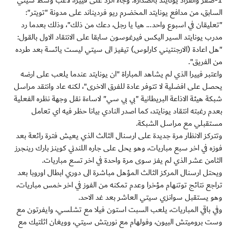
1-صفر وانفراد يونايتد بالصدارة. وجاء الرد على فييرا، لاعب وسط سيتي
السابق، من مدافع يونايتد المخضرم ريو فرديناند على مدونة "تويتر":
"تعليقان في اسبوع واحد... هيا يا رجل، دعك من ذلك"، وذلك بعدما رد
مدرب يونايتد السير اليكس فيرغوسون سابقا على الانتقاد الاول بالقول:
"هل اعادة (الارجنتيني كارلوس) تيفيز الى سيتي ليست يائسة بعد طرده
من الفريق".
واعتبر فييرا الذي لم يشاهد المباراة "ان يونايتد عندما يلعب على ارضه
يحصل على افضلية لا تتوفر عادة للفرق الاخرى"، لكنه عاد وانتقد مراسل
شبكة هيئة الاذاعة البريطانية "بي بي سي" لاساءة نقل وجهة نظره الفعلية
بعدم رغبته انتقاد يونايتد، كما اصدر النادي بيانا حظر فيه اي تعامل
مستقبلي مع مراسل الشبكة.
وتتركز الانظار مرة جديدة على ارسنال الثالث الذي يعيش فترة رائعة بعد
فوزه في اخر سبع مباريات، وهو يحل على جاره اللندني كوينز بارك رينجرز
الثامن عشر الذي لم يفز سوى مرة واحدة في اخر تسع مباريات.
ويحتل ارسنال المركز الثالث المؤهل مباشرة الى دوري ابطال اوروبا بعد
تراجع نتائج توتنهام مؤخرا وعدم تمكنه من الفوز في اخر خمس مباريات،
وهو يستقبل سوانزي سيتي العاشر بعد غد الاحد.
وفي باقي المباريات، يلعب السبت استون فيلا مع تشلسي، وايفرتون مع
وست بروميتش البيون، وفولهام مع نوريتش سيتي، وويغان اثلتيك مع