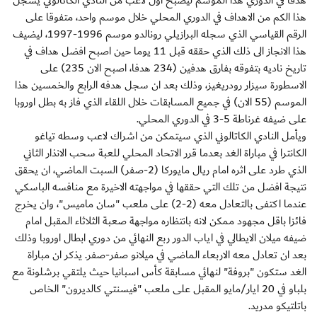
هدفا في الدوري هذا الموسم ليصبح اول لاعب من النادي الكاتالوني يسجل
هذا الكم من الاهداف في الدوري المحلي خلال موسم واحد، متفوقا على
الرقم القياسي الذي سجله البرازيلي رونالدو موسم 1996-1997، ليضيف
هذا الانجاز الى ذلك الذي حققه قبل 11 يوما حين اصبح افضل هداف في
تاريخ ناديه بتفوقه بفارق هدفين (234 هدفا، اصبح الان 235) على
الاسطورة سيزار رودريغيز، وذلك بعد ان سجل هدفه الرابع والخمسين هذا
الموسم (55 الان) في جميع المسابقات خلال اللقاء الذي فاز به بطل اوروبا
على ضيفه غرناطة 5-3 في الدوري المحلي.
ويأمل النادي الكاتالوني الذي سيتمكن من اشراك لاعب وسطه تياغو
الكانترا في مباراة الغد بعدما قرر الاتحاد المحلي للعبة سحب الانذار الثاني
الذي طرد على اثره امام ريال مايوركا (2-صفر) السبت الماضي، ان يحقق
نتيجة افضل من تلك التي حققها في مواجهته الاخيرة مع منافسه الباسكي
عندما اكتفى بالتعادل معه (2-2) على ملعب "سان ماميس"، وان يخرج
فائزا باقل مجهود ممكن لانه بانتظاره مواجهة صعبة الثلاثاء المقبل امام
ضيفه ميلان الايطالي في اياب الدور ربع النهائي من دوري ابطال اوروبا وذلك
بعد ان تعادل معه الاربعاء الماضي في ميلانو صفر-صفر. يذكر ان مباراة
الغد ستكون "بروفة" لنهائي مسابقة كأس اسبانيا حيث يلتقي برشلونة مع
بلباو في 20 ايار/مايو المقبل على ملعب "فيسنتي كالديرون" الخاص
باتلتيكو مدريد.