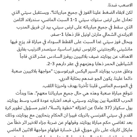
الاصعب ضدنا.
لكن لابقاء الضغط علينا الفوز في جميع مبارياتنا". ويستقبل سيتي الذي
تعادل على ارض ستوك سيتي 1-1 السبت الماضي، سندرلاند الثامن
الذي سقط في جميع مبارياته على ارض سيتي، بيد ان فريق المدرب
الايرلندي الشمالي مارتن اونيل فاز ذهابا 1-صفر.
وبحال فوز سيتي غدا السبت على القطط السوداء في مباراة قد يزج فيها
مانشيني بالارجنتيني كارلوس تيفيز اساسيا، سيتصدر الترتيب بفارق
الاهداف عن يونايتد ضيف بلاكبيرن روفرز السادس عشر الذي فاجأ
الشياطين الحمر ذهابا وهزمهم في عقر دارهم 3-2.
وعلق مدرب يونايتد السير اليكس فيرغوسون: "مواجهة بلاكبيرن صعبة
دائما علينا. يكون الجو ضدهم بمثابة الدربي.
في الموسم الماضي قلبنا تأخرنا بهدف واحرزنا اللقب.
نتوقع مباراة صعبة وهذه هي حال جميع مبارياتنا معهم". هذا وبدأت
الحرب الكلامية بين يونايتد وسيتي، فبعد اعتباره عودة لاعب وسط يونايتد
بول سكولز (37 عاما) عن اعتزاله "خطوة يائسة"، اعتبر مسؤول تطوير كرة
القدم في سيتي الفرنسي باتريك فييرا ان الحكام ينحازون مع يونايتد، وذلك
بعد تغاضي حكم مباراة يونايتد وفولهام عن ضربة جزاء للاخير اثر خطأ من
مايكل كاريك على داني مورفي، قبل خسارة فولهام مواجهة الاثنين الماضي