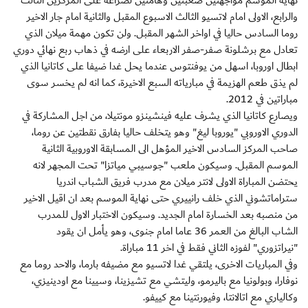
نهاية الموسم مواجهتين صعبتين وهامتين لصراعه على المركزين الثالث
والرابع، الاولى امام لاتسيو الثالث الاسبوع المقبل والثانية امام جار الاخير
روما السادس حاليا في اواخر الشهر المقبل. ولن تكون مهمة ميلان الذي
تعادل مع برشلونة صفر-صفر الاربعاء على ارضه في ذهاب ربع نهائي دوري
ابطال اوروبا، اسهل من يوفنتوس عندما يحل غدا ضيفا على كاتانيا الذي
لم يذق طعم الهزيمة في مبارياته السبع الاخيرة، كما انه لم يخسر سوى
مباراتين في 2012.
ويصارع كاتانيا الذي يشرف عليه فينشينزو مونتيلا، من اجل المشاركة في
الدوري الاوروبي "يوروبا ليغ" وهو يتخلف حاليا بفارق نقطتين عن روما،
صاحب المركز السادس الاخير المؤهل الى المسابقة الاوروبية الثانية
الموسم المقبل. وسيكون ملعب "جوسيبي مياتزا" تحت المجهر لانه
يحتضن المباراة الاولى لانتر ميلان مع مدرب فريق الشباب اندريا
ستراماتشوني الذي خلف رانييري حتى نهاية الموسم بعد ان اقيل الاخير
من منصبه بعد الخسارة امام الجديد. وسيكون الاختبار الاول للمدرب
الشاب البالغ من العمر 36 عاما امام جنوى، وهو يأمل ان يقود
"نيراتزوري" لفوزه الثاني فقط في اخر 11 مباراة.
وفي المباريات الاخرى، يلتقي غدا لاتسيو مع مضيفه بارما، والاحد روما مع
نوفارا، وبولونيا مع باليرمو، وليتشي مع تشيزينا، وسيينا مع اودينيزي،
وكالياري مع اتالانتا، وفيورنتينا مع كييفو.