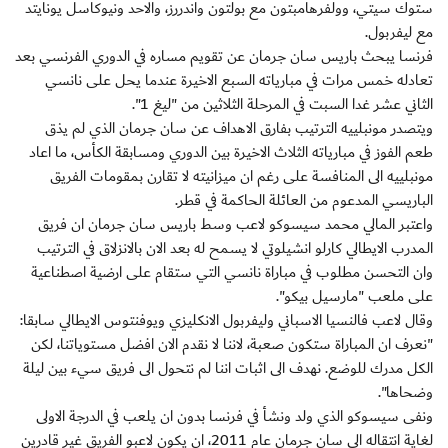
ستوك سيتي، وولفرهامبتون مع بولتون واندررز، والاحد ونيوكاسل يونايتد
مع ليفربول.
فرنسا يبحث باريس سان جرمان عن تقويم مساره في الدوري الفرنسي بعد
تعادله خمس مرات في مبارياته السبع الاخيرة عندما يحل على نانسي
الثاني عشر غدا السبت في المرحلة الثلاثين من "ليغ 1".
ويتصدر مونبلييه الترتيب بفارق الاهداف عن سان جرمان الذي لم يذق
طعم الفوز في مبارياته الثلاث الاخيرة بين الدوري ومسابقة الكأس، ما اعاد
مونبلييه الى المنافسة على رغم ان ميزانيته لا تقارن بمقومات الفريق
الباريسي المدعوم من العائلة الحاكمة في قطر.
واعتبر المالي محمد سيسوكو لاعب وسط باريس سان جرمان ان فريق
المدرب الايطالي كارلو انشيلوتي لا يسمح له بعد الان بالانزلاق في الترتيب
وان التحسن مطلوب في مباراة نانسي التي ستقام على ارضية اصطناعية
على ملعب "مارسيل بيكو".
وقال لاعب فالنسيا الاسباني وليفربول الانكليزي ويوفنتوس الايطالي سابقا:
"نعرف ان المباراة ستكون صعبة، لاننا لا نقدم الان افضل مستوياتنا، لكن
الكل مدرك للوضع. نهدف الى اثبات اننا لم نتحول الى فريق سيء بين ليلة
وضحاها".
ونفى سيسوكو الذي ولد ونشأ في فرنسا بدون ان يلعب في الدرجة الاولى
لغاية انتقاله الى سان جرمان عام 2011، ان يكون لاعبو الفريق غير قادرين