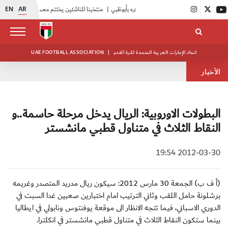
EN
AR
|
منتخبنا للناشئين يختتم معسكره الخارجي في صربيا
|
اتحاد الإمارات العربية المتحدة لكرة القدم
|
UAE FOOTBALL ASSOCIATION
الأخبار
البطولات الاوروبية: الريال يدخل مرحلة حاسمة..و
النقاط الثلاث في متناول قطبي مانشستر
2012-03-30 19:54
(أ ف ب) الجمعة 30 مارس 2012: سيكون ريال مدريد المتصدر وغريمه
برشلونة حامل اللقب وثاني الترتيب امام اختبارين صعبين غدا السبت في
الدوري الاسباني، فيما تتجه الانظار الى موقعة يوفنتوس ونابولي في ايطاليا
بينما ستكون النقاط الثلاث في متناول قطبي مانشستر في انكلترا.