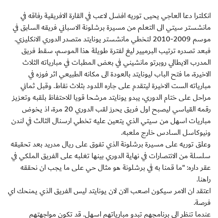
انكلترا دعا العاجي يحيى توريه افضل لاعب في القارة الافريقية رفاقه في
مانشستر سيتي الى التعلم من مسيرة برشلونة الاسباني فريقه السابق في
موسم 2009-2010 لتخطي مانشستر يونايتد متصدر الدوري الانكليزي.
فبعد تصدره ترتيب البرميير ليغ لفترة طويلة هذا الموسم، سقط فريق
المدرب الايطالي روبرتو مانشيني في بعض المطبات في مبارياته الثلاث
الاخيرة، ما فتح الباب ليونايتد بالعودة الى مكانه الطبيعي اثر فوزه في
مبارياته الست الاخيرة ليتقدم على جاره اللدود بثلاث نقاط. وقبل ثماني
مراحل على ختام الدوري، يبدو يونايتد مرشحا قويا للاحتفاظ بلقبه وتعزيز
رقمه القياسي ليصبح اول فريق يحرز لقب الدوري 20 مرة، اذ يخوض
مباريات اسهل من سيتي الذي يتعين عليه تخطي ارسنال الثالث في لندن
ونيوكاسل السادس خارج ملعبه.
وعلق توريه على مسيرة برشلونة الذي تفوق على ريال مدريد بعد تحقيقه
سلسلة من الانتصارات في نهاية الدوري بينها تغلبه على الفريق الملكي في
عقر داره: "ما قمنا به في برشلونة هو مثال حي على ما يجب ان نحققه
راهنا.
اعتقد ان الامر سيكون اصعب الان لان يونايتد ليس الفريق الذي يمنحك اي
فرصة.
عندما تنظر الى برنامجهم تبدو مبارياتهم اسهل. قد تكون مواجهتهم