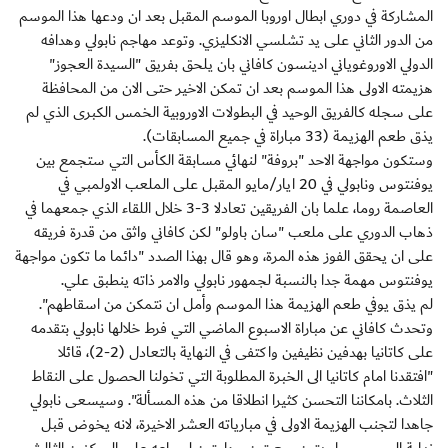
المشاركة في دوري ابطال اوروبا الموسم المقبل بعد ان ودعها هذا الموسم
من الدور الثاني على يد تشلسي الانكليزي. وتوعد مهاجم نابولي وهدافه
الدولي الاوروغوياني ادينسون كافاني بان يلحق بفريق "السيدة العجوز"
هزيمته الاولى هذا الموسم بعد ان تمكن الاخير حتى الان من المحافظة
على سجله كالفريق الوحيد في البطولات الاوروبية الخمس الكبرى الذي لم
يذق طعم الهزيمة (33 مباراة في جميع المسابقات).
وستكون مواجهة الاحد "بروفة" لنهائي مسابقة الكأس التي ستجمع بين
يوفنتوس ونابولي في 20 ايار/مايو المقبل على الملعب الاولمبي في
العاصمة روما، علما بان الفريقين تعادلا 3-3 خلال اللقاء الذي جمعهما في
ذهاب الدوري على ملعب "سان باولو" لكن كافاني واثق من قدرة فريقه
على ان يحقق الفوز هذه المرة، وهو قال بهذا الصدد "دائما ما تكون مواجهة
يوفنتوس مهمة جدا بالنسبة لجمهور نابولي والامر ذاته ينطبق علي.
لم يذق يوفي طعم الهزيمة هذا الموسم وأمل ان نتمكن من اسقاطهم".
وتحدث كافاني عن مباراة الاسبوع الماضي التي فرط خلالها نابولي بتقدمه
على كاتانيا بهدفين نظيفين واكتفى في النهاية بالتعادل (2-2)، قائلا
"افتقدنا امام كاتانيا الى الخبرة المطلوبة التي تخولنا الحصول على النقاط
الثلاث. بامكاننا التحسن كثيرا انطلاقا من هذه المسألة". وسيسعى نابولي
جاهدا لتجنب الهزيمة الاولى في مبارياته العشر الاخيرة، لانه يخوض قبل