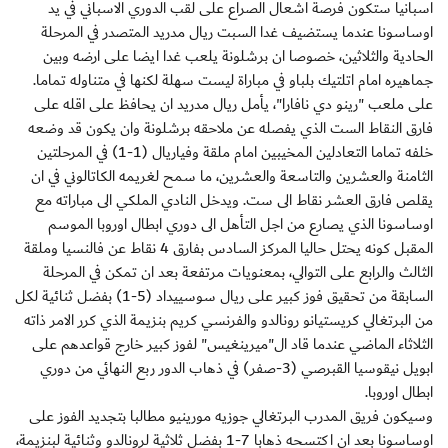
اسبانيا ستكون فرصة اشعال الصراع على لقب الدوري الاسباني في يد
اوساسونا عندما يستضيف غدا السبت ريال مدريد المتصدر في المرحلة
الحادية والثلاثين، خصوصا ان برشلونة يلعب غدا ايضا على ارضه وبين
جماهيره امام اتلتيك بلباو في مباراة ليست سهلة لكنها في متناوله تماما.
على ملعب "رينو دي نافارا"، يأمل ريال مدريد ان يحافظ على اقله على
فارق النقاط الست الذي يفصله عن ملاحقه برشلونة وان يكون قد وضعه
خلفه تماما التعادلين المخيبين امام ملقة وفياريال (1-1) في المرحلتين
الثامنة والعشرين والتاسعة والعشرين، ما سمح لغريمه الكاتالوني في ان
يقلص فارق العشر نقاط الى ست. ويدخل النادي الملكي الى مباراته مع
اوساسونا الذي يصارع من اجل التأهل الى دوري ابطال اوروبا الموسم
المقبل كونه يحتل حاليا المركز السادس بفارق 4 نقاط عن فالنسيا وملقة
الثالث والرابع على التوالي، بمعنويات مرتفعة بعد ان تمكن في المرحلة
السابقة من تحقيق فوز كبير على ريال سوسييداد (5-1) بفضل ثنائية لكل
من البرتغالي كريستيانو رونالدو والفرنسي كريم بنزيمة الذي كرر الامر ذاته
الثلاثاء الماضي عندما قاد ال"ميرينغيس" لفوز كبير خارج قواعدهم على
ابويل نيقوسيا القبرصي (3-صفر) في ذهاب الدور ربع النهائي من دوري
ابطال اوروبا.
وسيكون فريق المدرب البرتغالي جوزيه مورينيو مطالبا بتجديد الفوز على
اوساسونا بعد ان اكتسحه ذهابا 7-1 بفضل ثلاثية لرونالدو وثنائية لبنزيمة،