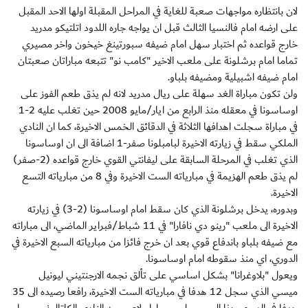
لان بانتظاره مواجهات صعبة للغاية في المراحل المقبلة اولها الاحد المقبل
على ارضه امام فالنسيا الثالث قبل ان يواجه جاره اللدود اتلتيكو مدريد
خارج قواعده ثم اختبار سهل امام ضيفه سبورتينغ خيخون واخر مصيري
تماما امام برشلونة على ملعب الاخير "كامب نو" تتبعه مباراتان صعبتان
امام ضيفه اشبيلية ومضيفه بلباو.
ولن تكون مباراة الغد سهلة على ريال مدريد لانه لم يذق طعم الفوز على
اوساسونا في معقله منذ الرابع من ايار/مايو 2008 حين تغلب عليه 2-1
في مباراة سجلت اهدافها الثلاثة في الدقائق الخمس الاخيرة، كما ان النادي
الملكي سقط في زيارته الاخيرة لبامبلونا صفر-1 اضافة الى ان اوساسونا
الذي تغلب في المرحلة السابقة على ليفانتي القوي خارج قواعده (2-صفر)
لم يذق طعم الهزيمة في مبارياته الست الاخيرة وفي 8 من مبارياته التسع
الاخيرة.
وبدوره، يدخل برشلونة الذي كان سقط امام اوساسونا (2-3) في زيارته
الاخيرة الى ملعب "رينو دي نافارا" في 11 شباط/فبراير الماضي، الى مباراته
مع ضيفه بلباو باندفاع قوي بعد ان خرج فائزا من مبارياته السبع الاخيرة في
الدوري، اي منذ سقوطه امام اوساسونا.
ويعول "بلاوغرانا" بشكل اساسي على تألق نجمه الارجنتيني ليونيل
ميسي الذي سجل 12 هدفا في مبارياته الست الاخيرة، رافعا رصيده الى 35