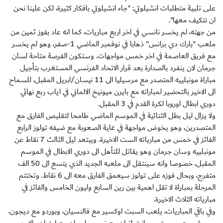
على تلبية متطلبات انشيلوتي: "جاء انشيلوتي بافكار كثيرة، لكن علينا نحن
ان نتكيف معها".
من جهته، لم يخسر نانسي في اخر اربع مباريات، كما انه عاد بفوز ثمين من
ملعب "بارك دي برانس" ذهابا في نوفمبر الماضي 1-صفر، وهو لم يخسر
مع فريق العاصمة في اخر خمس مواجهات. وستكون الفرصة متاحة لسان
جرمان لان ينفرد بالصدارة بعد قرار الاتحاد الفرنسي المستغرب بتأجيل
مباراة مونبلييه المتصدر مع مرسيليا الى 11 نيسان/ابريل المقبل، للسماح
الى الاخير بالتحضير لمباراته مع بايرن ميونيخ الالماني في اياب ربع نهائي
دوري ابطال اوروبا لكرة القدم في 3 المقبل.
ولا يزال ليل بطل الثنائية في الموسم الماضي طامحا لتقليص الفارق مع
المتصدرين، وهو يخوض مواجهة في غاية الصعوبة مع ضيفه تولوز الرابع
الفائز في خمس من مبارياته الست الاخيرة. ويبتعد ليل الثالث 7 نقاط عن
مونبلييه وسان جرمان وهو يقاتل للتأهل الى دوري الابطال في الموسم
المقبل، خصوصا وانه سينتقل الى ملعبه الجديد الذي يتسع الى 50 الف
متفرج، وبحال فوزه على تولوز سيعمق الفارق معه الى 6 نقاط. وتختتم
المرحلة بمباراة لا تقل اهمية بين رين السابع وليون الخامس والفائز في
مبارياته الثلاث الاخيرة.
وفي باقي المباريات، يلعب السبت اوكسير مع فالنسيان، وبوردو مع ديجون،