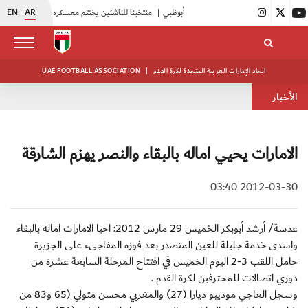
EN
AR
|
منتخبنا للناشئين يختتم معسكره الخارجي في صربيا
|
اتحاد الإمارات العربية المتحدة لكرة القدم
|
UAE FOOTBALL ASSOCIATION
الأخبار
الامارات يحيي اماله بالبقاء والنصر يهزم الشارقة
2012-03-30 03:40
عدسة/ أرشد أبوبكر الخميس 29 مارس 2012: احيا الامارات اماله بالبقاء
واسدى خدمة جليلة للعين المتصدر بعد فوزه المفاجىء على الجزيرة
حامل اللقب 3-2 اليوم الخميس في افتتاح المرحلة السابعة عشرة من
دوري اتصالات للمحترفين لكرة القدم .
وسجل العاجي موديبو ديارا (27) والمغربي محسن متولي (65 و83 من