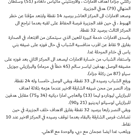
ركلتي جزاء) اهداف الامارات ، والارجنتيني ماتياس دلغادو (51) وسلطان
المنهالي (79) هدفي الجزيرة.
وصعد الامارات الى المركز العاشر برصيد 14 نقطة وابتعد مؤقتا عن خطر
الهبوط ، في حين فقد الجزيرة فرصة الحفاظ على لقبه بعدما تراجع الى
المركز الثالث برصيد 32 نقطة.
واسدى الامارات خدمة كبيرة للعين الذي سيتمكن من الابتعاد في الصدارة
بفارق 9 نقاط عن اقرب منافسيه الشباب في حال فوزه على ضيفه بني
ياس في ختام المرحلة غدا.
واستفاد الشباب من خسارة الامارات ليصعد الى المركز الثاني بعد فوزه على
مضيفه الوصل بهدفين لياسر سالم (45 خطأ في مرماه) والبرازيلي جوزيل
سياو (87 من ركلة جزاء).
ورفع الشباب رصيده الى 33 نقطة، وبقي الوصل خامسا وله 24 نقطة.
وزاد النصر من محن ضيفه الشارقة الاخير عندما هزمه بثلاثة اهداف
للبرازيلي ليوناردو ليما (13) والعاجي امارا ديانيه (34 و75) مقابل هدفين
للبرازيلي لوسيانو ايدينيو (21 و90).
وبقي النصر رابعا برصيد 32 نقطة بفارق الاهداف خلف الجزيرة، في حين
تضاءلت فرص الشارقة بالبقاء بعدما توقف رصيده في المركز الاخير عند 10
نقاط.
ويلعب غدا ايضا عجمان مع دبي، والوحدة مع الاهلي.