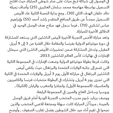
في الوصول إلى شباكه أربع مرات على مدار شوطي المباراة, حيث افتتح
التسجيل بواسطة مهاجمه محمد سلمان العكبري (25) وأضاف زميله
خالد خلفان الهدف الثاني (30) , ومع بداية الحصة الثانية عاد الأبيض
للتسجيل مجدداً عن طريق المدافع المتقدم راشد أحمد (55) وإبراهيم
عباس لشكري (70) , فيما سجل فهد صلاح هدف الوصل الوحيد في
الدقائق الأخيرة للمباراة.
وتعد مباراة الأمس التجربة الأخيرة لأبيض الناشئين الذي يستعد للمشاركة
في دورة مونتياغو الدولية بفرنسا والمقامة خلال الفترة من 3 إلى 9 أبريل
المقبل, وتدخل المشاركة ضمن تحضيرات الأبيض الناشئ الذي سيمثل
الإمارات في نهائيات كأس العالم للناشئين 2013.
وكانت قرعة بطولة مونتياغو الدولية وضعت الإمارات في المجموعة الثانية
التي تضم إلى جانبه الولايات المتحدة والبرتغال, حيث يلتقي أبيض
الناشئين البرتغال في مباراته الأولى يوم 3 أبريل والولايات المتحدة في الثانية
التي تجرى يوم 4 أبريل, وتشارك في البطولة منتخبات فرنسا والكاميرون
والمكسيك (المجموعة الأولى), وانجلترا والمغرب واليابان (الثانية) ,
وروسيا وساحل العاج والصين في المجموعة الرابعة.
ووصف برنارد شوم مدرب المنتخب التجربة الودية أمام فريق الوصل
بالجيدة , مبيناً أن المباراة كانت سهلة وممتعة للاعبي المنتخب والذين
نجحوا في تقيم أداء جيد خلال الشوطين بفضل تقارب الصفوف , وأوضح