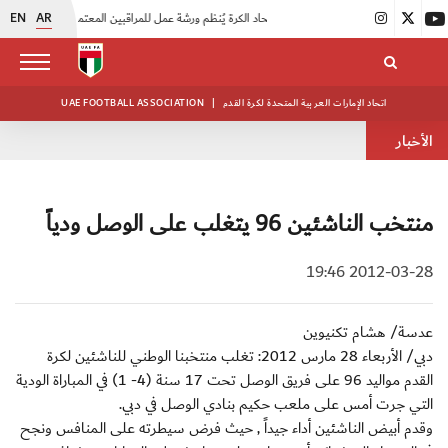
EN
AR
|
اتحاد الكرة يُنظم ورشة عمل للمراقبين المعتمدين
|
أبيض الشباب يُكثف استعداداته للتصفيات الآسيوية
اتحاد الإمارات العربية المتحدة لكرة القدم
|
UAE FOOTBALL ASSOCIATION
الأخبار
منتخب الناشئين 96 يتغلب على الوصل ودياً
2012-03-28 19:46
عدسة/ هشام تكنيوين
دبي/ الأربعاء 28 مارس 2012: تغلب منتخبنا الوطني للناشئين لكرة
القدم مواليد 96 على فريق الوصل تحت 17 سنة (4- 1) في المباراة الودية
التي جرت أمس على ملعب حكيم بنادي الوصل في دبي.
وقدم أبيض الناشئين أداء جيداً , حيث فرض سيطرته على المنافس ونجح