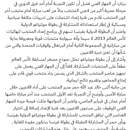
برنارد أن الجهاز الفني فضل أن تكون التجربة أمام أحد فرق الدوري في
مرحلة عمرية أكبر من لاعبي المنتخب بدلاً عن لعب مباراة أمام منتخب آخر
كون المنتخب قادم من فترة إعداد اشتملت على تدريبات مكثفة صباحية
ومسائية في إطار استعداداته للمشاركة في بطولة مونتياغو الدولية.
واعتبر أن البطولة الدولية بفرنسا تسهم في برنامج إعداد المنتخب لنهائيات
كأس العالم 2013, لا سيما وأنه سيواجه منتخبات قوية ومعروفة بداية
من مباراتيه في المجموعة الثانية أمام البرتغال والولايات المتحدة والتي من
شأنها أن تعزز خبرة اللاعبين.
وأشار إلى أن بطولة مونتياغو تمثل نموذج مصغر لمسابقة كأس العالم
عطفاً على المنتخبات المشاركة, لافتاً إلى أن الجهاز الفني يعمل على
تجهيز عناصر المنتخب بالشكل الذي يضمن بناء منتخب قوي قادر على
إمتاع الجماهير وتقديم نتائج ايجابية.
من جانبه أثنى خالد عبد الله حجر مدير المنتخب على أداء اللاعبين خلال
مباراة الأمس وأوضح أن التجربة تعد الأولى للمنتخب منذ آخر مباراة خاضها
أمام عمان في فبراير الماضي، واعتبر أن المواجهة مثلت فرصة جيدة للجهاز
الفني للوقوف على مستوى اللاعبين بعد فترة الإعداد إضافة إلى اختيار
العناصر التي ترافق المنتخب للمشاركة في بطولة مونتياغو الدولية بفرنسا.
ورأى حجر أن المشاركة المقبلة في بطولة فرنسا ستكون مفيدة للغاية ,
خاصة وأن المنتخب سيعتمد على مثل هذه المشاركات للتحضير