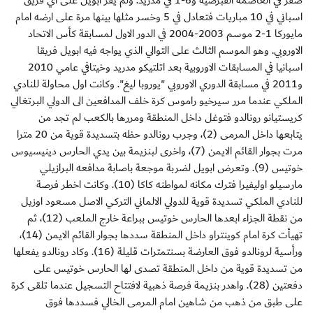
صفر في العاصمة القبرصية و6-1 في مدريد. ولم يفز ابويل على اي فريق
اسباني في 10 مباريات فتعادل في 5 وخسر مثلها بينها مرة على ارضه امام
مايوركا 1-2 موسم 2003-2004 في الدور الاول لمسابقة كأس الاتحاد
الاوروبي. وهو الموسم الثالث على التوالي الذي يواجه فيه ابويل فريقا
اسبانيا في المسابقات الاوروبية بعد اتلتيكو مدريد وخيتافي عامي 2010
و2011 في مسابقة الدوري الاوروبي "يوروبا ليغ". وكانت اول محاولة للنادي
الملكي عندما مرر سيرخيو راموس كرة خلف المدافعين الى الدولي البرتغالي
كريستيانو رونالدو فتوغل داخل المنطقة ومررها بالكعب لم تجد من
يتابعها داخل المرمى (2)، وجرب رونالدو حظه بتسديدة قوية من 20 مترا
مرت بجوار القائم الايمن (7)، واخرى لبنزيمة بين يدي الحارس دينيسيوس
خوتيس (9). وتعرض ابويل لضربة موجعة باصابة مدافعه البرازيلي
مارسيلو اوليفيرا فترك مكانه لمواطنه كاكا (10). وكانت اخطر فرصة
للنادي الملكي تسديدة قوية للدولي الالماني التركي الاصل مسعود اوزيل
من نقطة الجزاء ابعدها الحارس خوتيس ببراعة خارج الملعب (12)، ثم
تهيأت كرة امام كوينتراو داخل المنطقة سددها بجوار القائم الايمن (14)،
ورأسية لرونالدو فوق العارضة بسنتمترات قليلة (16). وكاد رونالدو يفعلها
من تسديدة قوية من داخل المنطقة تصدى لها الحارس خوتيس على
دفعتين (28). واهدر بنزيمة فرصة ذهبية لافتتاح التسجيل عندما تلقى كرة
على طبق من ذهب من شاهين امام المرمى الخالي فسددها فوق