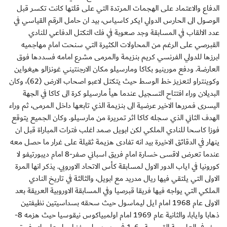
الدفاع والاعتماد على الهجمات المرتدة التي على قلتها كانت تكسر قبل
الوصول الى الحارس الدولي ايكر كاسياس، بيد ان حامل الرقم القياسي في
عدد الالقاب في المسابقة وجد صعوبة في فك التكتل الدفاعي للنادي
القبرصي على الرغم من المحاولات الكثيرة التي سنحت امام مهاجميه
ابرزها للدولي الفرنسي كريم بنزيمة والمرمى مشرع امامه فسددها فوق
العارضة. ودفع مورينيو بكاكا ومارسيلو مكان الارجنتيني غونزالو هيغواين
وكوينتراو لتعزيز خط الوسط حيث يتكتل لاعبو اصحاب الارض (62)، وكان
البديلان وراء افتتاح التسجيل عندما هيأ مارسيلو كرة الى كاكا في الجهة
اليسرى فمررها الاخير عرضية الى بنزيمة الذي تابعها داخل المرمى، ثم وراء
الهدف الثاني الذي سجله كاكا اثر تمريرة من مارسيلو. وكان الجميع يتوقع
فوزا كاسحا للنادي الملكي لكن ابويل صمد اغلب فترات المباراة قبل ان
ينهار في الدقائق الاخيرة بيد انه تفادى هزيمة ثقيلة على غرار ما حصل معه
عندما تعرض لاقسى خسارة امام فريق اسباني صفر-8 امام ديبورتيفو لا
كورونيا في اياب الدور الاول لمسابقة كأس الاتحاد الاوروبي. يذكر انها المرة
الاولى التي يلتقي فيها ريال مدريد مع ابويل، والثالثة في تاريخ النادي
الملكي التي يواجه فيها فريقا قبرصيا وفي المسابقة الاوروبية العريقة بعد
الاولى عام 1968 امام ايل ليماسول حيث سحقه بسداسيتين نظيفتين
ذهابا وايابا، والثانية عام 1969 امام اولمبياكوس نيقوسيا حيث هزمه 8-