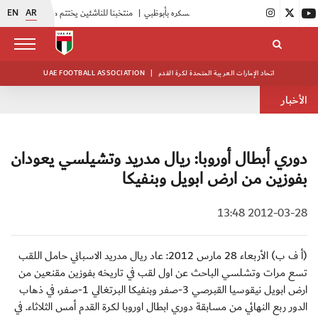
EN
AR
ل تدريباته في معسكره بأبوظبي
|
منتخبنا للناشئين يختتم معسكره الخارجي في صربيا
اتحاد الإمارات العربية المتحدة لكرة القدم
|
UAE FOOTBALL ASSOCIATION
الأخبار
دوري أبطال أوروبا: ريال مدريد وتشيلسي يعودان
بفوزين من ارض ابويل وبنفيكا
2012-03-28 13:48
(أ ف ب) الأربعاء 28 مارس 2012: عاد ريال مدريد الاسباني حامل اللقب
تسع مرات وتشلسي الباحث عن اول لقب في تاريخه بفوزين مقنعين من
ارض ابويل نيقوسيا القبرصي 3-صفر وبنفيكا البرتغالي 1-صفر، في ذهاب
الدور ربع النهائي من مسابقة دوري ابطال اوروبا لكرة القدم أمس الثلاثاء. في