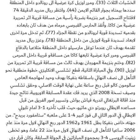
الخشبات الثلاث (33). ومرر اوزيل كرة عرضية الى رونالدو داخل المنطقة
سددها بيمناه بجوار القائم الايمن (44). وانتظر ريال مدريد الدقيقة 74
لافتتاح التسجيل عبر بنزيمة بضربة رأسية من مسافة قريبة اثر تمريرة
عرضية من كاكا. وأنقذ الحارس القبرصي مرماه من هدف ثان بابعاده
بقدميه تسديدة قوية لرونالدو من نقطة الجزاء (77)، ثم تدخل مرة اخرى
لابعاد تسديدة قوية لاوزيل من داخل المنطقة (78). وعزز ريال مدريد
تقدمه بهدف ثان عندما توغل مارسيلو داخل المنطقة متلاعبا بالدفاع
القبرصي ومرر كرة عرضية تابعها كاكا من مسافةو قريبة داخل المرمى
(82). وختم بنزيمة المهرجان بهدف ثالث من مسافة قريبة اثر تمريرة من
اوزيل (90). وفي المباراة الثانية، قطع تشلسي الانكليزي خطوة منطقية نحو
التأهل الى نصف النهائي باسقاطه بنفيكا بهدف وحيد لمهاجمه العاجي
سالومون كالو قبل ربع ساعة على نهاية الوقت الاصلي. وحقق تشلسي
وصيف نسخة 2008 الذي يريد فك عقدة المسابقة الاوروبية، نتائج جيدة
منذ اقالة البرتغالي اندريه فياش بواش وتسيير امور الفريق من قبل
مساعده الايطالي روبرتو دي ماتيو، حيث قلب تأخره 1-3 امام نابولي
الايطالي في الدور الثاني الى فوز كبير 4-1 على ملعبه "ستامفورد بريدج". من
جهته، خاض بنفيكا بطل 1961 و1962 الدور ربع النهائي لاول مرة منذ عام
2006 ساعيا للتأهل الى نصف النهائي لاول مرة منذ 22 عاما، وهو تخطى
زينيت الروسي 4-3 بمجموع المباراتين في الجولة السابقة. وكان قرار دي