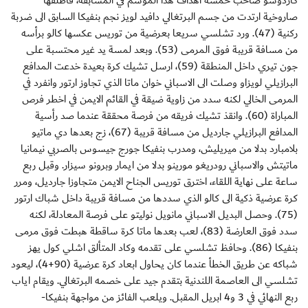
كاردوسو صاحب خمسة اهداف هذا الموسم في المسابقة، فاطلقها
صاروخية ارتدت من جسم البرتغالي دافيد لويز نجم بنفيكا السابق الى ضربة
ركنية (47). ورد تشلسي سريعا بعرضية من توريس عكسها كالو برأسه
من مسافة قريبة فوق المرمى (53). وبعد لمسة يد غير محتسبة على
جون تيري داخل المنطقة (59)، ارسل تشيك كرة بعيدة خدعت المدافع
البرازيلي لويزاو وصلت الى الاسباني خوان ماتا الذي تجاوز ارتور وانفرد في
المرمى الخالي لكنه سدد من زاوية ضيقة في القائم الايمن في اخطر فرص
المباراة (60). وانقذ تشيك فريقه من فرصة محققة عندما صد رأسية
المدافع البرازيلي جارديل من مسافة قريبة (67)، زج بعدها دي ماتيو
بلامبارد بدلا من ميريليش، ومدرب بنفيكا جورج جيسوس بالصربي نيمانيا
ماتيتش والاسباني رودريغو مورينو بدلا من ايمار وبرونو سيزار. وقبل ربع
ساعة على نهاية اللقاء، اخترق توريس الجناح الايمن متجاوزا جارديل، ومرر
كرة عرضية ذكية الى كالو الذي سددها من مسافة قريبة داخل شباك ارتور
(75). وحصل البديل الاسباني مانويل نوليتو على فرصة المعادلة، لكنه
سدد فوق العارضة (83)، لعب بعدها ماتا كرة ساقطة هبطت فوق مرمى
بنفيكا (86). وحافظ تشلسي على تقدمه وكاد المتألق اشلي كول يهز
شباكه عن طريق الخطأ عندما كان يحاول ابعاد كرة عرضية (90+4)، ليعود
تشلسي الى العاصمة اللندنية بتقدم جيد على خصمه البرتغالي. ويقام اياب
ربع النهائي في 3 و4 ابريل المقبل. ويلعب الفائز من مواجهة بنفيكا-