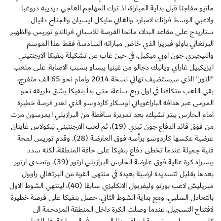
ماتيو مفاجئا قبل بداية المباراة، اذ ترك المهاجم العاجي ديدييه دروغبا
ولاعبي الوسط فرانك لامبارد والغاني مايكل ايسيان والجناح دانيال
ستاريدج على مقاعد البدلاء مانحا الفرصة للاسباني فرناندو توريس والظهير
البرتغالي باولو فيريرا الذي خاض مباراته السادسة فقط هذا الموسم
والنيجيري جون اوبي ميكيل، في حين غاب عن تشكيلة بنفيكا الارجنتيني
ايزيكييل غاراي ويانيك دجالو من غينيا بيساو بسبب الاصابة. على ملعب
"النور" الذي سيستضيف نهائي نسخة 2014 وامام نحو 65 الف متفرج،
بقي اللعب متكافئا في اول ربع ساعة، حتى بدأ بنفيكا يشق طريقه نحو
المرمى عبر هدافه الباراغوياني اوسكار كاردوسو الذي اهدر فرصة خطيرة
امام الحارس بيتر تشيك، بعد تمريرة ساقطة من البرازيلي ايمرسون مرت
من فوق قائد الدفاع جون تيري (19)، ثم لعب الارجنتيني نيكولاس غايتان
عرضية عكسها كاردوسو برأسه فوق العارضة (28). وقدم توريس لمحة
فنية جميلة عندما تخطى دفاع بنفيكا على حافة المنطقة، لكنه سدد
بيسراه كرة عالية فوق عارضة الحارس البرازيلي ارتور (39). وتصدى ارتور
بعدها بقليل لتسديدة ارضية بعيدة في منتهى القوة من البرتغالي راوول
ميريليش لاعب بورتو وليفربول الانكليزي سابقا (40)، لينتهي الشوط الاول
بالتعادل السلبي. ومع بداية الشوط الثاني، حصل بنفيكا على فرصة خطيرة
لافتتاح التسجيل، عندما وصلت الكرة داخل المنطقة المزدحمة الى