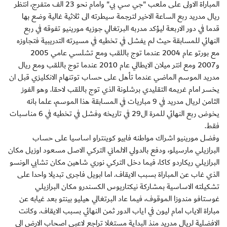
المباراة الاولى على ملعب "جي سي بي" وامام نحو 23 الف متفرج، انتظر
ريال مدريد ربع الساعة الاخير لترجمة سيطرته الى ثلاثية غالية وضع بها
قدما في دور الاربعة ليؤكد مدربه البرتغالي جوزيه مورينيو تفوقه في ربع
النهائي للمسابقة حيث لم يفشل في تخطيه في مسيرته التدريبية فتجاوزه
مع بورتو عام 2004 عندما توج باللقب ومع تشلسي عامي 2005
و2007 ومع انتر ميلان الايطالي عام 2010 عندما توج باللقب ومع ريال
مدريد الموسم الماضي عندما تأهل على حساب توتنهام الانكليزي قبل ان
يخسر امام غريمه التقليدي برشلونة الذي توج باللقب لاحقا. وهو الفوز
الثامن لريال مدريد في 9 مباريات في المسابقة هذا الموسم، علما بانه
يخوض ربع النهائي للمرة ال29 في تاريخه وفشل في تخطيه في 6 مناسبات
فقط.
وفضل مورينيو اشراك مواطنه فابيو كوينتراو اساسيا على حساب
البرازيلي مارسيلو، ودفع بالدولي الالماني التركي الاصل مسعود اوزيل مكان
البرازيلي ريكاردو كاكا، فيما دخل التركي نوري شاهين مكان تشابي الونسو
الذي غاب عن المباراة بسبب الايقاف. اما ابويل فاجرى تبديلا واحدا على
تشكيلته الاساسية بمشاركة نيكتاريوس الكسندرو مكان البرازيلي
غوستافو مندوزا الموقوف، فيما عاد البرتغالي هيليو بينتو بعد غيابه عن
مباراة الاياب امام ليون في اياب الدور ثمن النهائي بسبب الايقاف. وكانت
الافضلية لريال مدريد منذ البداية مستغلا تراجع لاعبي اصحاب الارض الى