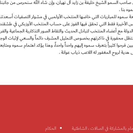
ى صاحب السمو الشيخ خليفة بن زايد آل نهيان، وإن شاء الله سنحرص من جانبنا
ه بنا .
عة سموه للمباريات التي خاضها المنتخب الأولمبي في مشوار التصفيات أسعدتنا كث
يس الأخيرة فقط التي تحقق فيها الفوز على حساب المنتخب الأوزبكي في طشقند 
لة مع أعضاء المنتخب لتبادل الحديث والتقاط الصور التذكارية الجماعية والفرد
تظل محفورة في ذاكرتهم بخصوص التمثيل المشرف دائماً والسعي لإثبات الوجو
بين فرحوا كثيراً بتعرف سموه إليهم واحداً واحداً، وهذا يؤكد اهتمام سموه ومتابعت
 هدية لروح المغفور له اللاعب ذياب عوانة .
مام بالمشاركة في الصالات ، الشاطئية
الحكام