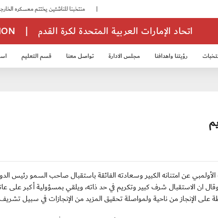
|
منتخبنا للناشئين يختتم معسكره الخارجي في صربيا
اتحاد الإمارات العربية المتحدة لكرة القدم
|
TION
تخبات
رؤيتنا واهدافنا
مجلس الادارة
تواصل معنا
قسم التعليم
استر
خب الشباب 2007
منتخب الناشئين 2008
منتخب الناشئين 2010
منتخب الناشئي
م
درب المنتخب الأولمبي عن امتنانه الكبير وسعادته الفائقة باستقبال صاحب السمو رئيس الدو
منتخب واحتفائه بإنجاز الوصول إلى أولمبياد لندن ،2012 وقال ان الاستقبال شرف كبير وتكريم في حد ذاته، ويلقي بمسؤولية أكبر على ع
فظة على الإنجاز من ناحية ولمواصلة تحقيق المزيد من الإنجازات في سبيل تشريف