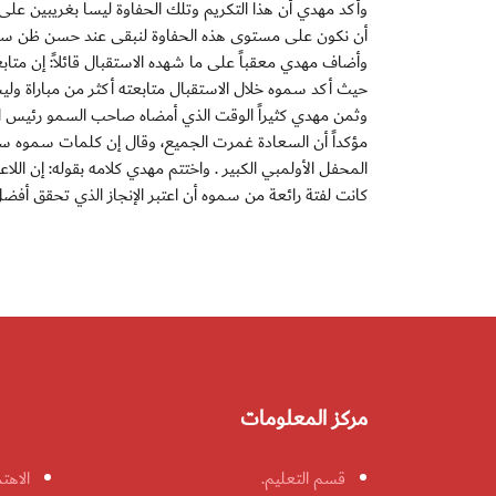
وأكد مهدي أن هذا التكريم وتلك الحفاوة ليسا بغريبين عل
أن نكون على مستوى هذه الحفاوة لنبقى عند حسن ظن سمو
وأضاف مهدي معقباً على ما شهده الاستقبال قائلاً: إن متاب
حيث أكد سموه خلال الاستقبال متابعته أكثر من مباراة ول
وثمن مهدي كثيراً الوقت الذي أمضاه صاحب السمو رئيس الدو
مؤكداً أن السعادة غمرت الجميع، وقال إن كلمات سموه س
المحفل الأولمبي الكبير . واختتم مهدي كلامه بقوله: إن اللاع
كانت لفتة رائعة من سموه أن اعتبر الإنجاز الذي تحقق أفضل
مركز المعلومات
قسم التعليم.
الاهت