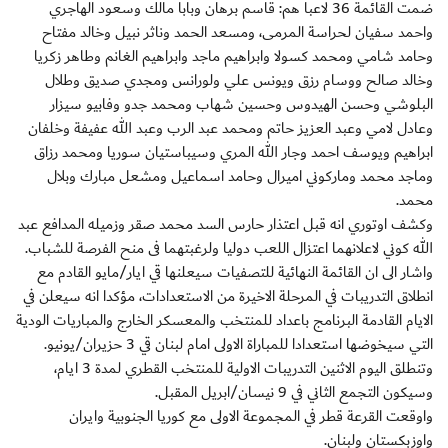
ضمت القائمة 36 لاعبا هم: قاسم برهان وبابا مالك وسعود الهاجري
واحمد سفيان لحراسة المرمى، ومسعد الحمد وناثر نبيل وخالد مفتاح
وحامد شامي ومحمد كسولا وابراهيم ماجد وابراهيم الغانم وطاهر زكريا
وخالد صالح ووسام رزق ويونس علي ولورانس ومجدي صديق وطلال
البلوشي وحسن الهيدوس وحسين شهاب ومحمد جدو وفابيو سيزار
وعادل لامي وعبد العزيز حاتم ومحمد عبد الرب وعبد الله عفيفة وخلفان
ابراهيم ويوسف احمد وجار الله المري وسيباستيان سوريا ومحمد رزاق
وماجد محمد وماركوني اميرال وحامد اسماعيل ومشعل مبارك وبلال
محمد.
وكشف اوتوري انه قبل اعتذار حارس السد محمد صقر وزميله المدافع عبد
الله كوني لاعلانهما اعتزال اللعب دوليا ولرغبتهما فى منح الفرصة للشباب.
واشار الى ان القائمة النهائية للتصفيات سيعلنها قي ايار/مايو القادم مع
انطلاق التدريبات في المرحلة الاخيرة من الاستعدادات، مؤكدا انه سيعلن في
الايام القادمة البرنامج باعداد للمنتخب والمعسكر الخارج والمباريات الودية
التي سيخوضها استعدادا للمباراة الاولى امام لبنان قي 3 حزيران/يونيو.
وتنطلق اليوم الاثنين التدريبات الاولية للمنتخب القطري لمدة 3 ايام،
وسيكون التجمع الثاني في 9 نيسان/ابريل المقبل.
واوقعت القرعة قطر في المجموعة الاولى مع كوريا الجنوبية وايران
واوزبكستان ولبنان.