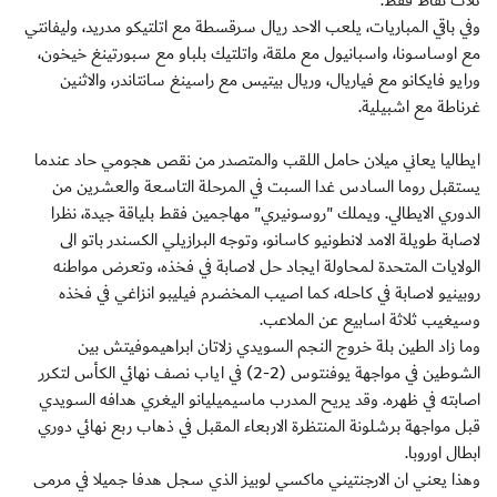
ثلاث نقاط فقط.
وفي باقي المباريات، يلعب الاحد ريال سرقسطة مع اتلتيكو مدريد، وليفانتي
مع اوساسونا، واسبانيول مع ملقة، واتلتيك بلباو مع سبورتينغ خيخون،
ورايو فايكانو مع فياريال، وريال بيتيس مع راسينغ سانتاندر، والاثنين
غرناطة مع اشبيلية.
ايطاليا يعاني ميلان حامل اللقب والمتصدر من نقص هجومي حاد عندما
يستقبل روما السادس غدا السبت في المرحلة التاسعة والعشرين من
الدوري الايطالي. ويملك "روسونيري" مهاجمين فقط بلياقة جيدة، نظرا
لاصابة طويلة الامد لانطونيو كاسانو، وتوجه البرازيلي الكسندر باتو الى
الولايات المتحدة لمحاولة ايجاد حل لاصابة في فخذه، وتعرض مواطنه
روبينيو لاصابة في كاحله، كما اصيب المخضرم فيليبو انزاغي في فخذه
وسيغيب ثلاثة اسابيع عن الملاعب.
وما زاد الطين بلة خروج النجم السويدي زلاتان ابراهيموفيتش بين
الشوطين في مواجهة يوفنتوس (2-2) في اياب نصف نهائي الكأس لتكرر
اصابته في ظهره. وقد يريح المدرب ماسيميليانو اليغري هدافه السويدي
قبل مواجهة برشلونة المنتظرة الاربعاء المقبل في ذهاب ربع نهائي دوري
ابطال اوروبا.
وهذا يعني ان الارجنتيني ماكسي لوبيز الذي سجل هدفا جميلا في مرمى