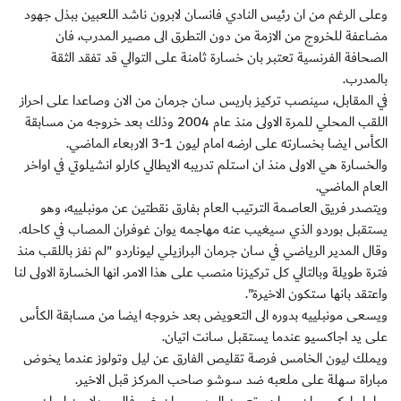
وعلى الرغم من ان رئيس النادي فانسان لابرون ناشد اللعبين ببذل جهود
مضاعفة للخروج من الازمة من دون التطرق الى مصير المدرب، فان
الصحافة الفرنسية تعتبر بان خسارة ثامنة على التوالي قد تفقد الثقة
بالمدرب.
في المقابل، سينصب تركيز باريس سان جرمان من الان وصاعدا على احراز
اللقب المحلي للمرة الاولى منذ عام 2004 وذلك بعد خروجه من مسابقة
الكأس ايضا بخسارته على ارضه امام ليون 1-3 الاربعاء الماضي.
والخسارة هي الاولى منذ ان استلم تدريبه الايطالي كارلو انشيلوتي في اواخر
العام الماضي.
ويتصدر فريق العاصمة الترتيب العام بفارق نقطتين عن مونبلييه، وهو
يستقبل بوردو الذي سيغيب عنه مهاجمه يوان غوفران المصاب في كاحله.
وقال المدير الرياضي في سان جرمان البرازيلي ليوناردو "لم نفز باللقب منذ
فترة طويلة وبالتالي كل تركيزنا منصب على هذا الامر. انها الخسارة الاولى لنا
واعتقد بانها ستكون الاخيرة".
ويسعى مونبلييه بدوره الى التعويض بعد خروجه ايضا من مسابقة الكأس
على يد اجاكسيو عندما يستقبل سانت اتيان.
ويملك ليون الخامس فرصة تقليص الفارق عن ليل وتولوز عندما يخوض
مباراة سهلة على ملعبه ضد سوشو صاحب المركز قبل الاخير.