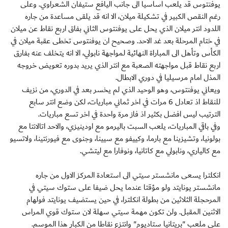
يوفنتوس قد يلعب اساسيا الى جانب اليافع ستيفان الشعراوي. وعلى
رغم النقص الكبير في تشكيلة ميلان، الا انه قد يلقى مساعدة من جاره
اللدود انتر ميلان الذي يحل على يوفنتوس الثاني بفاق اربع نقاط عن ميلان
في ختام المرحلة بعد غد الاحد. وصحيح ان يوفنتوس تخطى عقبة ميلان في
الكأس وتأهل الى المباراة النهائية لمواجهة نابولي، الا انه يتخلف عنه بفارق
اربع نقاط قبل مواجهته الصعبة مع انتر الذي يريد بدوره تعويض خروجه
المذل امام مرسيليا في دوري الابطال.
ويعاني يوفنتوس، وهو الوحيد الذي لم يخسر بعد في الدوري، من نزيف
للنقاط اذ تعادل 6 مرات في اخر ثماني مباريات، لكن وضع انتر سابع
الترتيب ليس افضل بكثير اذ فاز مرة واحدة في اخر تسع مباريات.
وفي باقي المباريات، يلعب السبت باليرمو مع اودينيزي، والاحد اتالانتا مع
بولونيا، وتشيزينا مع بارما، وكييفو مع سيينا، وجنوى مع فيورنتينا، ولاتسيو
مع كالياري، ونابولي مع كاتانيا، ونوفارا مع ليتشي.
انكلترا يسعى مانشستر سيتي الى استعادة المركز الاول من جاره
مانشستر يونايتد ولو مؤقتا عندما يحل ضيفا على ستوك سيتي في
المرحجلة الثلاثين من بطولة انكلترا، في حين يستضيف يونايتد فولهام
الاثنين المقبل. ولن تكون مهمة سيتي سهلة لان ستوك قوي المراس
على ملعب "بريتانيا ستاديوم" وانتزع نقاطا من الكبار هذا الموسم.