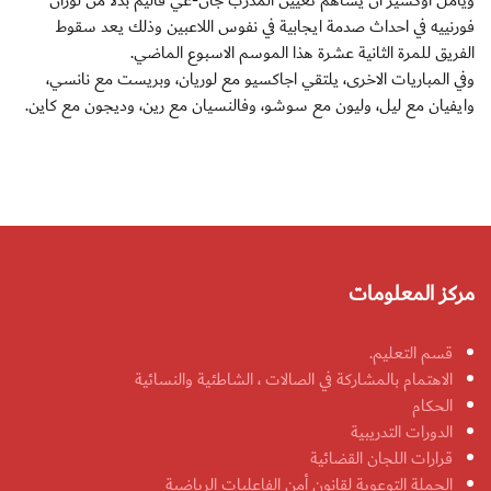
ويامل اوكسير ان يساهم تعيين المدرب جان-غي فاليم بدلا من لوران
فورنييه في احداث صدمة ايجابية في نفوس اللاعبين وذلك يعد سقوط
الفريق للمرة الثانية عشرة هذا الموسم الاسبوع الماضي.
وفي المباريات الاخرى، يلتقي اجاكسيو مع لوريان، وبريست مع نانسي،
وايفيان مع ليل، وليون مع سوشو، وفالنسيان مع رين، وديجون مع كاين.
مركز المعلومات
قسم التعليم.
الاهتمام بالمشاركة في الصالات ، الشاطئية والنسائية
الحكام
الدورات التدريبية
قرارات اللجان القضائية
الحملة التوعوية لقانون أمن الفاعليات الرياضية