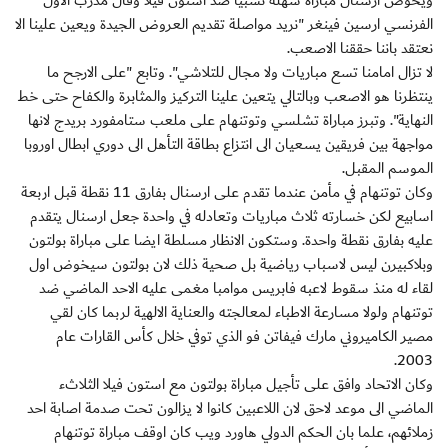
ويخوض ارسنال مباراة سهلة نسبيا ضد استون فيلا وقال مدرب الاول
الفرنسي ارسين فينغر "نريد مواصلة تقديم العروض الجيدة ويعين علينا الا
نعتقد باننا حققنا الاصعب.
لا تزال امامنا تسع مباريات ولا مجال للتلاشي". وتابع "على الارجح ما
ينتظرنا هو الاصعب وبالتالي يتعين علينا التركيز والمثابرة والكفاح حتى خط
النهاية". وتبرز مباراة تشلسي وتوتنهام على ملعب ستامفورد بريدج لانها
مواجهة بين فريقين يسعيان الى انتزاع بطاقة التأهل الى دوري ابطال اوروبا
الموسم المقبل.
وكان توتنهام في مأمن عندما تقدم على ارسنال بفارق 11 نقطة قبل اربعة
اسابيع لكن خسارته ثلاث مباريات وتعادله في واحدة جعل ارسنال يتقدم
عليه بفارق نقطة واحدة. وستكون الانظار مسلطة ايضا على مباراة بولتون
وبلاكبيرن ليس لاسباب رياضية بل صحية ذلك لان بولتون سيخوض اول
لقاء له منذ سقوط لاعبه فابريس موامبا مغمى عليه الاحد الماضي ضد
توتنهام ولولا مسارعة الاطباء لمعالجته والعناية الالهية لربما كان لقي
مصير الكاميروني مارك فيفاتن فو الذي توفي خلال كأس القارات عام
2003.
وكان الاتحاد وافق على تأجيل مباراة بولتون مع استون فيلا الثلاثء
الماضي الى موعد لاحق لان اللاعبين كانوا لا يزالون تحت صدمة اصابة احد
زملائهم، علما بان الحكم الدولي هاورد ويب كان اوقف مباراة توتنهام