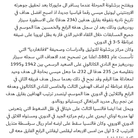
ويفتتح برشلونة المرحلة عندما يسافر الى مايوركا بعد تحقيق جوهرته
الارجنتيني ليونيل ميسي رقما قياسيا جديدا، اذ اصبح افضل هداف في
تاريخ ناديه بتفوقه بفارق هدفين (234 هدفا) على الاسطورة سيزار
رودريغيز، وذلك بعد ان سجل هدفه الرابع والخمسين هذا الموسم في
جميع المسابقات خلال اللقاء الاخير الذي فاز به بطل اوروبا على ضيفه
غرناطة 5-3 في الدوري.
وكان مركز برشلونة للتوثيق والدراسات وصحيفة "لافانغارديا" التي
تأسست عام 1881، اعلنا عن تصحيح عدد الاهداف التي سجله سيزار
رودريغيز مع النادي الكاتالوني على الصعيد الرسمي بين 1942 و1995
بتقليصه من 235 هدفا الى 232، ما جعل ميسي بحاجة الى هدف وحيد
لمعادلة هذا الرقم وقد نجح في ذلك بعدما سجل هدف فريقه الثاني في
مباراة غرناطة ثم اضاف الهدفين الثالث والخامس للنادي الكاتالوني وهدفه
الرابع والثلاثين في الدوري هذا الموسم، ليتصدر ترتيب الهدافين بفارق هدف
عن نجم ريال مدريد البرتغالي كريستيانو رونالدو.
ويحل غدا ايضا فالنسيا الثالث على خيتافي في ظل الضغوط التي يتعرض
لها مدربه اوناي ايمري على رغم مركزه الجيد في الدوري ومستواه اللائق في
الدوري الاوروبي. وكان فالنسيا سقط على ارضه امام ريال سرقسطة متذيل
الترتيب 2-1 اول من امس الاربعاء، ليقلص ليفانتي الرابع الفارق معه الى