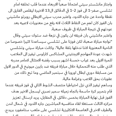
واجتاز مانشستر سيتي امتحانا صعبا الاربعاء عندما قلب تخلفه امام
تشلسي صفر-1 الى فوز 2-1 في الدقائق ال13 الاخيرة ليقلص الفارق الى
نقطة واحدة عن جاره اللدود. واعتبر مدرب سيتي الايطالي روبرتو مانشيني
بان الفوز كان اهم من النقاط الثلاث لانه رفع من معنويات لاعبيه بعد
عودتهم في نتيجة المباراة في ظروف صعبة.
واعتبر مانشيني بان فريقه لن يكون في نزهة ضد ستوك سيتي وقال
"نواجه مباراة صعبة، لكن فوزنا على تشلسي سيساعدنا كثيرا خصوصا من
الناحية المعنوية لاننا ندخلها بثقة عالية". وكانت مباراة سيتي وتشلسي
شهدت عودة المهاجم الارجنتيني المشاكس كارلوس تيفيز الى الملاعب
للمرة الاولى بعد غياب خمسة اشهر بسبب رفضه الامتثال لامامر مدربه
الذي طلب منه التحمكية خلال مباراة فريقه ضد بايرن ميونيخ في الدور الاول
من مسابقة دوري ابطال اوروبا في سبتمبر الماضي وما تبع ذلك من
عقوبات بحق اللاعب وغرامة مالية.
وساهم تيفيز الذي نزل احتياطيا منتصف الشوط الثاني في فوز فريقه عندما
قام بتمرير كرة حاسمة باتجاه زميله سمير نصري ليسجل الاخير هدف
الفوز قبل نهاية المباراة بخمس دقائق. في المقابل، يريد ارسنال تعزيز
مركزه الثالث مستغلا لقاء منافسيه المباشرين جاره اللدود في شمال لندن
والطرف الاخر في العاصمة الانكليزية تشلسي على ملعب ستامفورد بريدج.