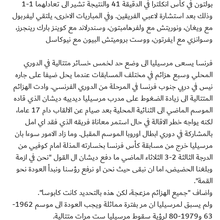
بولتون في كأس انكلترا في الدقيقة 41 والنتيجة تشير الى تعادلهما 1-1
وذلك بعد استشارة لاعبي الفريقين. وفي المباريات الاخرى، يلتقي ليفربول
مع ويغان، ونوريتش مع ولفرهامبتون، وسندرلاند مع كوينز بارك رينجرز،
وسوانزي مع ايفرتون، ووست بروميتش البيون مع نيوكاسل
فرنسا يسعى مرسيليا الى وضع حد لخمس خسائر متتالية في الدوري
المحلي وسبع هزائم في مختلف المسابقات عندما يحل ضيفا على جاره
نيس في دربي جنوب فرنسا في المرحلة من الدوري الفرنسي. وادت الهزائم
المتتالية الى زيادة الضغوط على مدرب مرسيليا ديدييه ديشان الذي قاده
الموسم الماضي الى الثنائية المحلية بعد صيام عن الالقاب دام 17 عاما،
لكنه يواجه خطر الاقالة في حال استمر معاناة فريقه الذي فقد اي امل
بالمشاركة في دوري ابطال اوروبا الموسم المقبل. وما زاد الامور سوءا بان
مرسيليا خرج من مسابقة كأس فرنسا بخسارته المذلة امام كوفيي من
الدرجة الثالثة 2-3 الثلاثاء الماضي ما دفع ديشان ال القول "نحن في ازمة
وبلغنا الحضيض، اما ان نبقى حيث نحن او نرفع رؤسنا ونبدأ العودة نحو
القمة".
واضاف "جميع الهزائم مزعجة، لكن هذه بالتحديد كانت كابوسا".
ولم يسبق لمرسيليا ان مر بفترة مماثلة ويجب العودة الى موسم 1962-
63 و1979-80 لرؤية سقوط مرسيليا ست مرات متتالية.