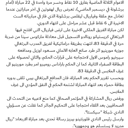
الاعوام الثلاثة الماضية بفارق 10 نقاط وخسر مرة واحدة في 22 مباراة (امام
برشلونة في ديسمبر الماضي)، تعرض ريال لهفوتين في اخر مباراتين عندما
تعادل مع ملقة وفياريال، ليقلص برشلونة الذي فاز في مبارياته الست
الاخيرة الى 6 نقاط قبل عشر مراحل على انتهاء الدوري.
لكن مباراة الفريق الملكي الاخيرة على ارض فياريال، التي افتتح فيها
البرتغالي كريستيانو رونالدو التسجيل قبل معادلة ماركوس سينا من ضربة
حرة في الدقيقة 83، انتهت بطريقة دراماتيكية لفريق المدرب البرتغالي
جوزيه مورينيو اثر طرد صانع العابه الالماني مسعود اوزيل ومدافعه
سيرخيو راموس الاول لاحتجاجه على قرارات الحكم، والثاني لحصوله على
البطاقة الصفراء الثانية، كما ان الحكم باراداس روميرو امر بطرد مورينيو الى
غرف الملابس في الدقيقة 83.
وبحسب تقرير الحكم بعد المباراة، فان المدافع البرتغالي بيبي تلقى بدوره
بطاقة حمراء بعد انتهاء المباراة لشتمه الحكم في النفق المؤدي الى غرف
الملابس.
ورفض ريال المشاركة في المؤتمر الصحافي كما منع لاعبيه من التحدث الى
الصحافيين بعد اللقاء احتجاجا على التحكيم الجائر كما نقلت عن مسؤولي
النادي شبكة "سيكستا".
وارسل رئيس النادي فلورنتينو بيريز رسالة تحدي بعد مباراة الاربعاء: "ريال
مدريد لا يستسلم هو وجمهوره".