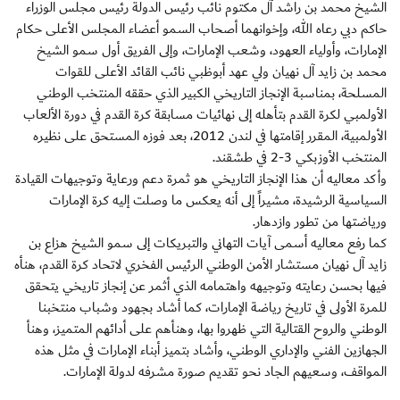
الشيخ محمد بن راشد آل مكتوم نائب رئيس الدولة رئيس مجلس الوزراء
حاكم دبي رعاه الله، وإخوانهما أصحاب السمو أعضاء المجلس الأعلى حكام
الإمارات، وأولياء العهود، وشعب الإمارات، وإلى الفريق أول سمو الشيخ
محمد بن زايد آل نهيان ولي عهد أبوظبي نائب القائد الأعلى للقوات
المسلحة، بمناسبة الإنجاز التاريخي الكبير الذي حققه المنتخب الوطني
الأولمبي لكرة القدم بتأهله إلى نهائيات مسابقة كرة القدم في دورة الألعاب
الأولمبية، المقرر إقامتها في لندن 2012، بعد فوزه المستحق على نظيره
المنتخب الأوزبكي 3-2 في طشقند.
وأكد معاليه أن هذا الإنجاز التاريخي هو ثمرة دعم ورعاية وتوجيهات القيادة
السياسية الرشيدة، مشيراً إلى أنه يعكس ما وصلت إليه كرة الإمارات
ورياضتها من تطور وازدهار.
كما رفع معاليه أسمى آيات التهاني والتبريكات إلى سمو الشيخ هزاع بن
زايد آل نهيان مستشار الأمن الوطني الرئيس الفخري لاتحاد كرة القدم، هنأه
فيها بحسن رعايته وتوجيهه واهتمامه الذي أثمر عن إنجاز تاريخي يتحقق
للمرة الأولى في تاريخ رياضة الإمارات، كما أشاد بجهود وشباب منتخبنا
الوطني والروح القتالية التي ظهروا بها، وهنأهم على أدائهم المتميز، وهنأ
الجهازين الفني والإداري الوطني، وأشاد بتميز أبناء الإمارات في مثل هذه
المواقف، وسعيهم الجاد نحو تقديم صورة مشرفه لدولة الإمارات.