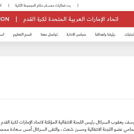
|
بدء فعاليات معسكر حكام المجموعة الثانية
|
انطلاق منافسات بطولة النخبة لحرس الرئاسة
اتحاد الإمارات العربية المتحدة لكرة القدم
|
TION
تخبات
رؤيتنا واهدافنا
مجلس الادارة
تواصل معنا
قسم التعليم
استر
خب الشباب 2007
منتخب الناشئين 2008
منتخب الناشئين 2010
منتخب الناشئي
أمس سعادة يوسف يعقوب السركال رئيس اللجنة الانتقالية المؤقتة لاتحاد الإمارات لكرة القد
اليماحي عضو اللجنة الانتقالية وحسن شعث ، والتقى السركال أمس سعادة محمد