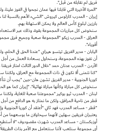
فريق لم نقابله من قبل".
"المرة الأخيرة التي قابلنا فيها عمان نجحوا في الفوز علينا،
إيران - المدرب كارلوس كيروش "الشيء الأهم بالنسبة لنا هو
بارزين لبلوغ كأس العالم ولا يمكن الاستهانة بهم.
سنخوض كل مباريات المجموعة بقوة، وذلك عبر الاستعداد الج
العراق - المدرب زيكو "المجموعة صعبة وجميع فرق مجموعت
أقوياء".
اليابان - مدير الفريق تيتسو هيراي "عندنا الحق في الحلم، و
أن نفوز بهذه المجموعة، وسنحاول بسعادة العمل من أجل ت
الأردن - المدرب عدنان حمد "خلال الدور الثالث امتاز فريقنا ب
"كنا نتمنى ألا نكون في ذات المجموعة مع العراق، ولكننا 
كوريا الجنوبية - مدير الفريق تشون هان-جين "يجب أن نتأكد 
سنخوض كل مباراة وكأنها مباراة نهائية". "إيران كما هو الحال
لبنان - المدرب ثيو بوكير "مجموعتنا صعبة للغاية، ولكننا س
قطر من ناحية المرافق، ولكن ما نمتاز به هو الدافع من أجل
"قطر - مساعد المدرب فهد ثاني "أعتقد أن كوريا الجنوبية و
يعتبران فريقين سهلين لأنهما سيحاولان ما بوسعهما من أج
أوزبكستان - مساعد المدرب شهرت مقصودوف "لا أستطيع الق
أي مجموعة سنلعب لأننا سنتعامل مع الأمر بذات الطريقة".