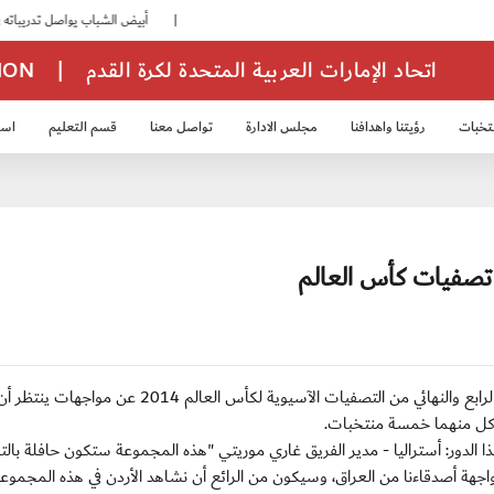
|
أبيض الشباب يواصل تدريباته في معسكره بأبوظبي
اتحاد الإمارات العربية المتحدة لكرة القدم
|
TION
تخبات
رؤيتنا واهدافنا
مجلس الادارة
تواصل معنا
قسم التعليم
استر
خب الشباب 2007
منتخب الناشئين 2008
منتخب الناشئين 2010
منتخب الناشئي
 تصفيات كأس العالم
كوالالمبور / السبت 10 مارس 2012 : أسفرت قرعة الدور الرابع والنهائي من التصفيات الآسيوية لكأس العالم 4
كل منهما خمسة منتخبات.
الدور: أستراليا - مدير الفريق غاري موريتي "هذه المجموعة ستكون حافلة بال
لمواجهة أصدقاءنا من العراق، وسيكون من الرائع أن نشاهد الأردن في هذه المجموع