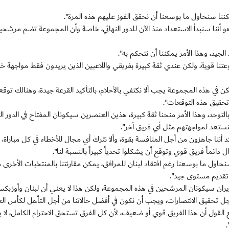
 ولكننا سنحاول ما بوسعنا أن نحقق الفوز عليهم هذه المرة".
 أننا سنبدأ الاستعداد منذ الآن للدور النهائي، خاصة وأن المجموعة تضم مرشحي
يد، وهذا الأمر يمكننا أن نتحكم به".
نا قوية، ولكن عندي ثقة كبيرة بفريقي واللاعبين الذين يريدون فقط مواجهة 
لكن في هذه المجموعة يجب ألا نكتفي بالأحلام، بالتأكيد القرعة جيدة، وهنالك توق
حقيق هذه التوقعات".
التوحد، وهذا الأمر منحنا ثقة كبيرة، هذين العنصرين سيكونان المفتاح في الدور الن
سنستعد لمواجهتهم مثل أي فريق آخر".
أننا جاهزون من أجل المنافسة بقوة، وألا نترك أي مجال للأخطاء في كل مباراة،
 دائماً فريق قوي وتوقع أن يشكلوا تحدياً كبيراً بالنسبة لنا".
نحاول ما بوسعنا رغم افتقاد لبنان للمرافق، يمكن مقارنتنا بالمنتخبات الأخرى 
 تقديم مستوى جيد".
إيران سيكونان المرشحين في هذه المجموعة، ولكن هذا لا يعني أن لبنان وأوزبكس
ل تحقيق الانتصارات، ويجب أن نكون في أفضل حالاتنا من أجل التأهل لكأس العا
ول أن هذا الفريق قوي أو ضعيف، لأن كل الفرق تستحق الاحترام الكامل، لا ي