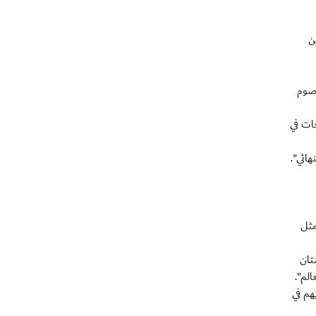
ن
خصوم
عات في
هائي".
مثل
تان
لم".
هم في