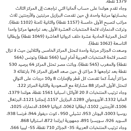
1379 نقطة.
وجاء تقدم هولندا على حساب ألمانيا التي تراجعت إلى المركز الثالث
بخسارتها مرتبة واحدة، في حين تقدمت البرازيل مرتبتين والأرجنتين ثلاث
مراتب لتصبح الأولى خامسة (1157 نقطة) والثانية ثامنة (1102 نقطة).
وتركت الدنمارك لائحة المنتخبات العشرة الأولى بعد تراجعها مركزا واحدا
لتحل المرتبة الحادية عشرة خلف كرواتيا العاشرة (1049 نقطة) وإيطاليا
التاسعة (1062 نقطة).
وصعدت الجزائر مرتبة واحدة لتحتل المركز الخامس والثلاثين حيث لا تزال
تتصدر لائحة المنتخبات العربية أمام ليبيا (566 نقطة) وتونس (564
نقطة) والمغرب (545 نقطة). وباتت مصر تحتل المركز 64 برصيد 530
نقطة بعد تراجعها 3 مراكز، في حين صعد العراق المركز 76 بارتقائه 3
مراكز أيضاً، كما تقدمت كل قطر والإمارات 8 و10 درجات على التوالي
لتحتل الأولى المركز 88 مشاركة مع السعودية والثانية المركز 122.
وجاء ترتيب المنتخبات الـ 20 الأوائل: اسبانيا 1561 نقطة، هولندا 1379،
المانيا 1332، الأوروجواي 1289، البرازيل 1157، إنجلترا 1121، البرتغال
1106، الأرجنتين 1102، ايطاليا 1062، كرواتيا 1049، الدنمارك 1025،
روسيا 1003، اليونان 953، تشيلي 950 ، كوت ديفوار 944، فرنسا 938،
السويد 926، سويسرا 891، جمهورية ايرلندا 872، استراليا 868.
وجاء ترتيب المنتخبات العربية: 35- الجزائر 710 نقطة، 55- ليبيا 566،