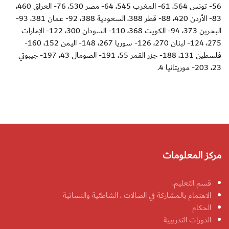
56- تونس 564، 61- المغرب 545، 64- مصر 530، 76- العراق 460،
83- الأردن 420، 88- قطر 388، السعودية 388، 92- عمان 381، 93-
البحرين 373، 94- الكويت 368، 110- السودان 300، 122- الإمارات
275، 124- لبنان 270، 126- سوريا 267، 148- اليمن 152، 160-
فلسطين 131، 188- جزر القمر 55، 191- الصومال 43، 197- جيبوتي
23، 203- موريتانيا 4.
مركز المعلومات
قسم التعليم.
الاهتمام بالمشاركة في الصالات ، الشاطئية والنسائية
الحكام
الدورات التدريبية