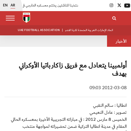
EN
AR
|
منتخبنا للناشئين يختتم معسكره الخارجي في صربيا
|
اتحاد الكرة يُنظم ورشة عمل للمراقبين المعتمدين
اتحاد الإمارات العربية المتحدة لكرة القدم
|
UAE FOOTBALL ASSOCIATION
الأخبار
أولمبينا يتعادل مع فريق زاكارباتيا الأوكراني
بهدف
2012-03-08 09:03
انطاليا : سالم النقبي
تصوير : عادل النعيمي
الخميس 8 مارس 2012 : في مباراته التجريبية الأخيرة بمعسكره الحالي
المقام في مدينة انطاليا التركية ضمن تحضيراته لمواجهة منتخب