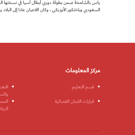
ياس بالشامخة ضمن بطولة دوري أبطال آسيا في نسختها الجد
السعودي وباختكور الأوزبكي ، وكان اللاعبان عادا إلى البل
مركز المعلومات
قسم التعليم.
الاهت
والنس
قرارات اللجان القضائية
الحمل
الريا