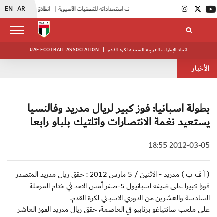
EN
AR
|
أبيض الشباب يُكثف استعداداته للتصفيات الآسيوية
|
انطلاق دورة مراقبي المباريات المستجدين
اتحاد الإمارات العربية المتحدة لكرة القدم
|
UAE FOOTBALL ASSOCIATION
الأخبار
بطولة اسبانيا: فوز كبير لريال مدريد وفالنسيا
يستعيد نغمة الانتصارات واتلتيك بلباو رابعا
2012-03-05 18:55
( أ ف ب ) مدريد - الاثنين / 5 مارس 2012 : حقق ريال مدريد المتصدر
فوزا كبيرا على ضيفه اسبانيول 5-صفر أمس الاحد في ختام المرحلة
السادسة والعشرين من الدوري الاسباني لكرة القدم.
على ملعب سانتياغو برنابيو في العاصمة، حقق ريال مدريد الفوز العاشر