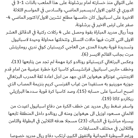
على التوالي منذ خسارته امام برشلونة على هذا الملعب بالذات 1-3 في
الدوري في كانون الاول/ديسمبر الماضي، والسادس في المواسم الثلاثة
الاخيرة على اسبانيول كان خامسها مطلع تشرين الاول/اكتوبر الماضي 4-
صفر على ارض الاخير في برشلونة.
وبدأ ريال مدريد المباراة بقوة وحصل على 4 ركلات ركنية في الدقائق العشر
الاولى التي كثرت فيها حالات التسلل وتتخلتها محاولة وحيدة لاسبانيول
وتسديدة قوية بعيدة المدى من العاجي كريستيان كوفي ندري روماريتش
مرت بجانب القائم الايسر (6).
وعكس البرتغالي كريستيانو رونالدو كرة مهمة لم تجد من يتابعها (13)،
وخطف حارس اسبانيول فرانشيسكو كاسيا كرة خطرة عرضية من امام قدم
الارجنتيني غونزالو هيغواين الذي جهد من اجل اعادة ثقة المدرب البرتغالي
جوزيه مورينيو به مستفيدا من غياب الفرنسي كريم بنزيمة المصاب الذي
اصبح اساسيا على حسابه (15)، وصد كاسيا كرة قوية سددها البرازيلي
ريكاردو كاكا (19).
واسفر ضغط ريال مدريد عن خطف الكرة من دفاع اسبانيول اعيدت من
الالماني مسعود اوزيل الى هيغواين ومنه الى رونالدو داخل المنطقة تابعها
بيسراه مباشرة في الشباك (23) مسجلا هدفه الثلاثين في البطولة والثامن
والثلاثين في مختلف المسابقات.
ورغم السيطرة الميدانية والتفوق الكبير، ارتكب دفاع ريال مدريد خصوصا