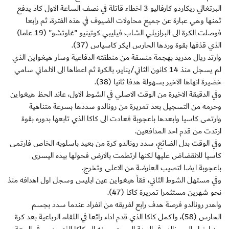
البرتغالي ريكاردو كارفاليو 3 اخطاء قاتلة في نصف الساعة الاول كاد يدفع
ثمنها وهي عبارة عن جميع محاولات الضيوف في هذه الفترة، ثم رابعا
فوصلت الكرة الى البرازيلي الشاب فيليبي كوتينيو "غاوتشو" (19 عاما)
الذي قذفها بقوة وردها الحارس ايكر كاسياس (37).
وارتد ريال مدريد بهجمة منسقة من منطقته الدفاعية وسار هيغواين الذي
لم يسجل منذ 14 كانون الثاني/يناير، بالكرة ثم اعطاها الى الالماني سامي
خضيرة انهاها الاخير بسهولة هدفا ثانيا (38).
وفي الدقيقة الاخيرة من الوقت الاصلي في الشوط الاول، عاند الحظ هيغواين
وحرمه من التسجيل بعد تمريرة من رونالدو سددها بسرعة متناهية
وارتمى كاسيا وابعدها باعجوبة فعادت الى كاكا الذي تابعها بدوره بقوة
ارتدت من قدم احد المدافعين.
وفي الوقت بدل الضائع، سدد رونالدو كرة من بعيد باسلوبه الخاص فارتمى
كاسيا للانقضاض عليها لكنها ارتطمت بالارض فحولها بيده اليسرى
باعجوبة ايضا لتصيب العارضة من الاعلى وتخرج.
وفي مستهل الشوط الثاني، فقأ هيغواين عين ابليس وسجل اول اهدافه منذ
نحو شهرين مستثمرا تمريرة كاكا (47).
واهدر رونالدو فرصة هدف رابع لفريقه من انفراد عندما سدد بجسم
الحارس (58)، واكمل كاكا الذي قدم اداء رائعا في اللقاء، الرباعية بعد كرة