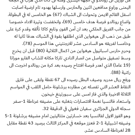
من اوزيل الى رونالدو في الجهة اليسرى ومنه الى كاكا الذي هرب في الجعة
اليمنى وراوغ مدافعين اثنين والحارس وارسلها بهدوء تام ارضية اصابت
اسفل القائم الايمن وتحولت الى الشباك (67) هو الخامس له في البطولة.
واضاع رونالدو فرصة هدف خامس (69)، وانخفضت وتيرة الاداء خصوصا
من جانب الفريق الملكي بعد ان آمن الفوز، وتابع كاكا تألقه وقدم كرة على
طبق من ذهب الى هيغواين الذي اطلقها بقوة في الشباك هدفا ثانيا له
وخامسا لفريقه هو السادس عشر للارجنتيني هذا الموسم (78).
وحرم حارس اسبانيول هيغواين من اكمال الثلاثية (80) قبل ان يخرج
وسط تصفيق متواصل من انصار النادي تاركا مكانه للشاب الفارو موراتا
(19 عاما) الذي اهدر فرصة افتتاح رصيده بعد كرة من رونالدو اخرجت الى
ركنية (88).
ورفع ريال مدريد وصيف البطل رصيده الى 67 نقطة وابقى على فارق
النقاط العشر التي تفصله عن مطارده برشلونة حامل اللقب في المواسم
الثلاثة الاخيرة والذي فاز امس على سبورتينغ خيخون.
واستعاد فالنسيا نغمة الانتصارات بتغلبه على مضيفه غرناطة 1-صفر
سجله الدولي الجزائري سفيان فغولي في الدقيقة 32.
وهو الفوز الاول لفالنسيا بعد خسارتين متتاليتين امام مضيفه برشلونة 1-5
وضيفه اشبيلية 1-2 فعزز موقعه في المركز الثالث برصيد 43 نقطة مقابل
28 لغرناطة السادس عشر.