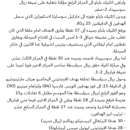
وارتقى اتلتيك بلباو الى المركز الرابع مؤقتا بتغلبه على ضيفه ريال
سوسييداد 2-صفر.
ويدين اتلتيك بلباو بفوزه الى ماركيل سوسايتا لاسكوراين الذي سجل
الهدفين في الدقيقتين 25 و81.
ورفع اتلتيك بلباو رصيده الى 37 نقطة بفارق الاهداف امام ملقة الذي كان
تغلب على مضيفه خيتافي 3-1 امس السبت في افتتاح المرحلة، وبفارق
نقطتين امام ليفانتي الذي يستضيف بيتيس اشبيلية غدا الاثنين في ختام
المرحلة.
اما ريال سوسييداد فتجمد رصيده عند 30 نقطة في المركز الثالث عشر.
وفي مباراة ثانية، حقق ريال سرقسطة صاحب المركز الاخير فوزا ثمينا على
ضيفه فياريال 2-1.
وحول ريال سرقسطة تخلفه بهدف للارجنتيني اليخاندرو هرنان مارتينوشيو
في الدقيقة 15، الى فوز بهدفين للويس غارسيا (84) وابراهام مينيرو (90).
وهو الفوز الرابع لريال سرقسطة هذا الموسم مقابل 6 تعادلات و15
هزيمة فرفع رصيده الى 18 نقطة وبقي في المركز الاخير، فيما مني فياريال
بخسارته العاشرة وتجمد رصيده عند 27 نقطة في المركز السابع عشر.
- ترتيب ابرز الهدافين:
- 30 هدفا: البرتغالي كريستيانو رونالدو (ريال مدريد)
- 28 هدفا: الارجنتيني ليونيل ميسي (برشلونة)