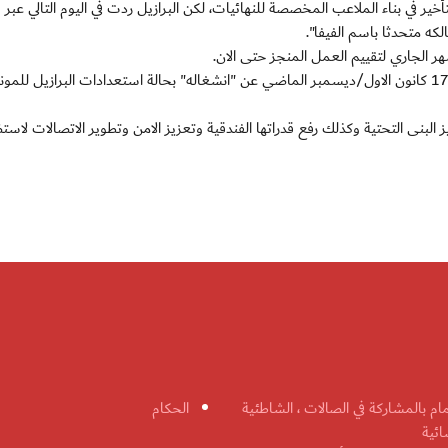
خير في بناء الملاعب المخصصة للنهائيات، لكن البرازيل ردت في اليوم التالي عبر و
لكه متحدثا باسم الفيفا".
ر الجاري لتقييم العمل المنجز حتى الان.
وكان رئيس الاتحاد الدولي السويسري جوزيف بلاتر اعلن في 17 كانون الاول/ديسمبر الماضي عن "انشغاله" بحالة استعدادات البرازيل لل
ار دولار (43ر8 مليار يورو) لتجهيز البنى التحتية وكذلك رفع قدراتها الفندقية وتعزيز الامن وتطوير الاتصالات لا
مام بالمشاركة في الصالات ، الشاطئية
الحكام
ائية