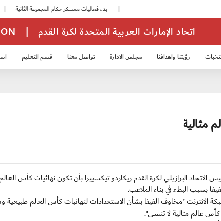
|
بدء فعاليات معسكر حكام المجموعة الثانية
|
انطلاق منافسات بطولة النخبة لحرس الرئاسة
اتحاد الإمارات العربية المتحدة لكرة القدم
|
TION
تخبات
رؤيتنا واهدافنا
مجلس الادارة
تواصل معنا
قسم التعليم
استر
خب الشباب 2007
منتخب الناشئين 2008
منتخب الناشئين 2010
منتخب الناشئي
 ريو دي جانيرو, تعهد رئيس الاتحاد البرازيلي لكرة القدم ريكاردو تيكسييرا بأن تكون نهائيات كأس العال
بكة الانترنت "مخاوف الفيفا بشأن الاستعدادات لنهائيات كأس العالم طبيعية وش
كأس عالم مثالية لا تنسى".