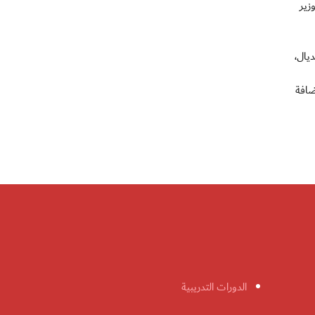
زير
مونديال،
ستضافة
الدورات التدريبية