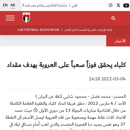
EN
AR
|
منتخبنا للناشئين يختتم معسكره الخارجي في صربيا
|
اتحاد الكرة يُنظم ورشة عمل للمراقبين المعتمدين
اتحاد الإمارات العربية المتحدة لكرة القدم
|
UAE FOOTBALL ASSOCIATION
الأخبار
كلباء يحقق فوزاً صعباً على العروبة بهدف مقداد
2012-03-04 14:18
المصدر : محمد فضل - محمود شلبي (نقلا عن البيان )
الأحد / 4 مارس 2012 : حقق فريقا اتحاد كلباء والظفرة العلامة الكاملة
من خلال افتتاحية مباريات الجولة 13 من دوري الأولى (أ) حيث حصد
الاتحاد ثلاث نقاط مهمة وبصعوبة من فك العروبة ليصل الأصفر الى النقطة
27 وهو نفس رصيد دبا الفجيرة المتصدر والذي لعب أمام مسافي ليلا، في