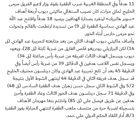
11 هدفاً وفي المنطقة الغربية ضرب الظفرة بقوة، وزار لاعبو الفريق مرمى
الخليج ثماني مرات، كان نصيب السنغالي ماكيتي ديوب أربعة أهداف
«سوبر هاتريك» لينفرد بصدارة الهدافين برصيد 18 هدفاً وافتتح عبد الله
عبد الهادي سداسية الظفرة (ق 9) من تسديدة ارتطمت بالقائم وتحولت
نحو مرمى حارس أبناء الخور.
وأضاف ماكيتي ديوب الهدف الثاني من بعد متابعته لتمريرة عبد الهادي (ق
14) لكن البرازيلي رودريغو قلص الفارق من ضربة ثابتة (ق 28)، ويعود
ديوب ويسجل الهدف الثالث لفريقه من ضربة رأس مباغتة (ق 34)
ويسجل نفس اللاعب هدفين في الدقائق 39 من ضربة رأس أيضاً وفي
الدقيقة 45 بعد أن تابع تمريرة عبد الهادي وكان دينلسون محترف الخليج
قد سجل هدف فريقه الثاني في الدقيقة 44 لينتهي الشوط الأول بنتيجة
5/2 وفي الشوط الثاني سجل حسن زهران هدف الظفرة السادس (ق 48)
وفي الدقيقة 71 سجل دينلسون هدف الخور الثالث وعاد الظفرة وأحرز
هدفين عن طريق فيصل علي (ق 85) واختتم بنغا مهرجان الأهداف
بتسجيله لضربة حرة من منتصف ملعب الظفرة لتنتهي المباراة بفوز الظفرة
8/3، أدار اللقاء الحكم الدولي علي حمد.