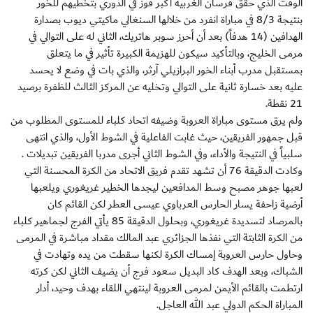
الوقت الذي حقق فرسان الغربية أكبر فوز في الدوري بتخطيهم للخور
بنتيجة 8/3 في مباراة انفرد من خلالها السنغالي ماكيتي ديوب بصدارة
الهدافين (14 هدفاً) بعد أن أحرز سوبر هاتريك، الثاني له على التوالي في
مرمى الخليج، وبالتأكيد سيكون للهزيمة الكبيرة تأثير في ما يتعلق
بمستقبل مدرب أبناء الخور البرازيلي آرثر، والذي بات في وضع لا يحسد
عليه بعد خسارة ثانية على التوالي وتخليه عن المركز الثالث للظفرة برصيد
21 نقطة.
ولم يرق مستوى مباراة العروبة وضيفه اتحاد كلباء للمستوى المطلوب من
قبل جمهور الفريقين، حيث غابت الفاعلية في الشوط الأول، والذي انتهى
سلبياً في النتيجة والأداء، وفي الشوط الثاني أجرى مدربا الفريقين تبديلات .
وكادت الدقيقة 76 أن تشهد تقدم فريق الاتحاد من الكرة المحسنة التي
لعبها جوهر مصبح وسط المدافعين ليجدها الخطير غريغوري ويلعبها
أرضية زاحفة يسار الحارس العرباوي عيسى العطر لكن القائم كان
بالمرصاد لتسديدة غريغوري، وبحلول الدقيقة 85 يأتي الفرج لجماهير كلباء
من الكرة الثابتة التي نفذها الجزائري عبد المالك مقداد مباشرة في المرمى
وحاول حارس العروبة إمساك الكرة لكنها سقطت من يده وتهادت في
الشباك، وبعد الهدف كاد البديل سعود فرج أن يضيف الثاني لكن كرته
ارتطمت بالقائم الأيمن لمرمى العروبة لينتهي اللقاء بهدف وحيد، أدار
المباراة الحكم الدولي عبد الله العاجل.