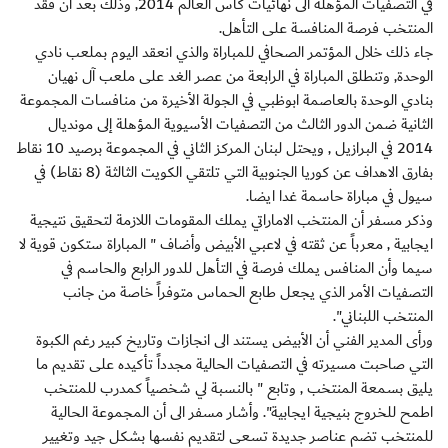
في التصفيات المؤهلة الى نهائيات كأس العالم 2014, وذلك بعد أن فقد
المنتخب فرصة المنافسة على التأهل.
جاء ذلك خلال المؤتمر الصحافي للمباراة والذي انعقد اليوم بملعب نادي
الوحدة, وتنطلق المباراة في الرابعة من عصر الغد على ملعب آل نهيان
بنادي الوحدة بالعاصمة ابوظبي في الجولة الأخيرة من منافسات المجموعة
الثانية ضمن الدور الثالث من التصفيات الأسيوية المؤهلة إلى مونديال
2014 في البرازيل , ويحتل لبنان المركز الثاني في المجموعة برصيد 10 نقاط
بفارق الاهداف عن كوريا الجنوبية التي تلتقي الكويت الثالثة (8 نقاط) في
سيول في مباراة حاسمة غدا ايضا.
وذكر مسفر أن المنتخب الاماراتي يملك المقومات اللازمة لتحقيق نتيجية
ايجابية , معرباً عن ثقته في لاعبي الأبيض وأضاف " المباراة ستكون قوية لا
سيما وأن المنافس يملك فرصة في التأهل للدور الرابع والحاسم في
التصفيات الأمر الذي يجعل طابع الحماس متوفراً خاصة من جانب
المنتخب اللبناني".
ورأى المدير الفني أن الأبيض يستند الى انجازات وتاريخ كبير رغم الكبوة
التي صاحبت مسيرته في التصفيات الحالية مجدداً تأكيده على تقديم ما
يليق بسمعة المنتخب , وتابع " بالنسبة لي شخصياً كمدرب للمنتخب
اطمح للخروج بنيجية ايجابية". وأشار مسفر الى أن المجموعة الحالية
للمنتخب تضم عناصر جديدة تسعى لتقديم نفسها بشكل جيد وتغيير