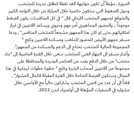
الصورة , مؤملاً أن تكون مواجهة الغد نقطة انطلاق جديدة للمنتخب.
وحول الضغوط التي ستكون حاضرة خلال المباراة من خلال التواجد الكبير
والمتوقع لجمهور المنتخب اللبناني قال " في كل المنافسات يكون الضغط
موجوداً .. والحضور الجماهيري أمر مهم وحيوي ويساعد اللاعبين في ابراز
امكانياتهم ,حتى لو كان هذا الجمهور مشجعاً للمنتخب المنافس" , ودعا
مسفر جمهور الأبيض للحضور للملعب ومساندة اللاعبين وتابع "
المجموعة الحالية للمنتخب تحتاج الى الدعم والمساندة من الجمهور".
وأشار مسفر الى الجهاز الفني للمنتخب سعى خلال الفترة الماضية الى "بناء
منتخب" من خلال الدفع بعدد من العناصر الجديدة والمحافظة على
مجموعة من اللاعبين أصحاب الخبرة وتابع " خطونا خطوات ايجابية في هذا
المجال وستكون الفرصة المتاحة خلال الفترة المقبلة لاكمال المشوار" ,
لافتاً الى أن عدد من لاعبي المنتخب يشاركون حالياً مع الأولمبي خلال
مشواره في التصفيات المؤهلة الى أولمبياد لندن 2012.