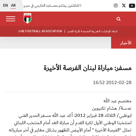
EN
AR
|
منتخبنا للناشئين يختتم معسكره الخارجي في صربيا
|
اتحاد الكرة يُنظم ورشة عمل للمراقبين المعتمدين
اتحاد الإمارات العربية المتحدة لكرة القدم
|
UAE FOOTBALL ASSOCIATION
الأخبار
مسفر: مباراة لبنان الفرصة الأخيرة
2012-02-28 16:52
معتصم عبد الله
عدسة/ هشام تكنيوين
ابوظبي/ الثلاثاء 28 فبراير 2012: أكد عبد الله مسفر المدير الفني
لمنتخبنا الوطني الأول لكرة القدم أن مباراة الغد أمام المنتخب اللبناني
تمثل "الفرصة الأخيرة " أمام الأبيض للظهور بشكل مغاير في آخر مبارياته