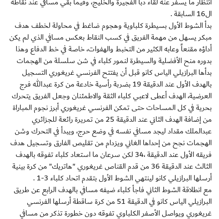
انتظار ما يسفر عنه لقاء دبا الفجيرة والخليج، وفيما بقي مسافي عند نقاطه
ال16 السابقة .
بدأ الشوط الأول بسيطرة كلباوية وهجوم ضاغط في محاولة لخطف هدف
مبكر يسهل من مهمة الفريق في كسب النقاط بعكس مسافي الذي لم يكن
أداؤه مقنعاً وعابه الكثير من التخبط والهفوات، خاصة في خط الدفاع وهذا
بدوره منح الأفضلية والسيطرة لنمور كلباء في شن سلسلة من الهجمات
بدأها البرازيلي الياس كانو قبل أن يفتتح الفرنسي غريغوري التسجيل
بالهدف الأول عند الدقيقة 19 بضربة رأسية خادعة من كرة عبدالله فرج
العرضية، الهدف أعطى لاعبي كلباء الثقة والاطمئنان وجعل الفريق يتحرك
بحرية في كل المساحات حتى تمكن الفرنسي غريغوري أبرز نجوم المباراة
من إضافة الهدف الثاني عند الدقيقة 25 من تمريرة رائعة للجزائري
عبدالملك مقداد ليجد مسافي نفسه في وضع حرج، ويبدأ في التحرك وشن
الهجمات نجح من إحداها الغاني ويزدام من تقليص الفارق وتسجيل هدف
فريقه الأول عند الدقيقة ،34 لكن سرعان ما استعاد كلباء تفوقه بالهدف
الثالث عند الدقيقة 36 من قدم القناص غريغوري "هاتريك" من كرة بينية
أرسلها البرازيلي كانو لينتهي الشوط الأول بتقدم اتحاد كلباء 3-1 .
مع انطلاقة الشوط الثاني فاجأ كلباء ضيفه مسافي بالهدف الرابع عن طريق
البرازيلي الياس كانو في الدقيقة 51 من كرة ساقطة أرسلها الفرنسي
غريغوري ويواصل الأصفر الكلباوي تفوقه دون خطورة تذكر من مسافي