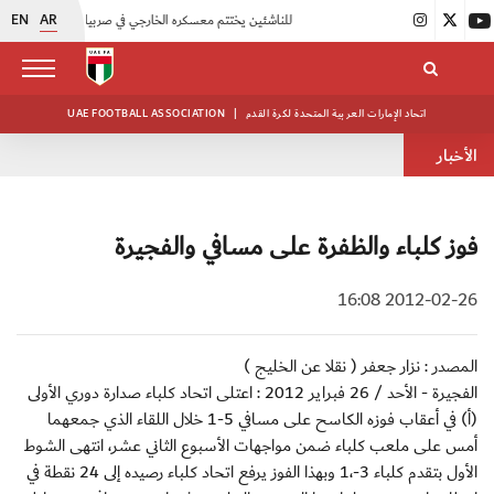
EN
AR
|
منتخبنا للناشئين يختتم معسكره الخارجي في صربيا
|
اتحاد الكرة يُنظم ورشة عمل للمراقبين المعتمدين
اتحاد الإمارات العربية المتحدة لكرة القدم
|
UAE FOOTBALL ASSOCIATION
الأخبار
فوز كلباء والظفرة على مسافي والفجيرة
2012-02-26 16:08
المصدر : نزار جعفر ( نقلا عن الخليج )
الفجيرة - الأحد / 26 فبراير 2012 : اعتلى اتحاد كلباء صدارة دوري الأولى
(أ) في أعقاب فوزه الكاسح على مسافي 5-1 خلال اللقاء الذي جمعهما
أمس على ملعب كلباء ضمن مواجهات الأسبوع الثاني عشر، انتهى الشوط
الأول بتقدم كلباء 3-،1 وبهذا الفوز يرفع اتحاد كلباء رصيده إلى 24 نقطة في