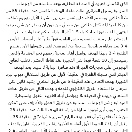
الذي انكمش لاعبوه في المنطقة الخلفية، وبعد سلسلة من الهجمات
المتوالية يسجل الجزائري مالك مقداد الهدف الخامس عند الدقيقة 55 من
خطأ دفاعي ويستمر الأداء على نفس سيناريو الشوط الأول بهجوم ضاغط
من كلباء يقابله تكتل دفاعي من مسافي من دون أن يسفر عن شيء جديد
لينتهي اللقاء بفوز اتحاد كلباء 5-1 أدار المباراة الحكم عبدالواحد خاطر .
فوز مثير على ملعب الفجيرة حقق الظفرة فوزاً مثيراً على أصحاب الأرض
4-3 بعد مباراة ماراثونية سريعة من الفريقين انتهى شوطها الأول بتقدم
الظفرة 4-2 وبهذا الهدف يواصل أبناء الغربية زحفهم نحو المقدمة رافعين
رصيدهم إلى 18 نقطة فيما بقي الفجيرة عند نقاطه العشر . تغلب الطابع
الهجومي على مجريات المباراة منذ صافرة البداية لا سيما بعد الهدف
المبكر الذي سجله الظفرة في الدقيقة الأولى عن طريق السنغالي ديوب ليرد
الفجيرة بهدف التعادل عند الدقيقة 6 عن طريق المغربي رشيد كانين لكن
سرعان ما استعاد الفريق الظفراوي تقدمه بالهدف الثاني عن طريق هدافه
السنغالي ديوب في الدقيقة ،8 ويواصل أبناء الغربية التفوق والسيطرة
الميدانية وشن الهجمات المتتالية عن طريق العمق والأطراف حتى تمكن
اللاعب ديوب أبرز نجوم المباراة من إضافة الهدف الثالث عند الدقيقة 25
من خطأ دفاعي ثم أردفه بالهدف الرابع "سوبر هاتريك" في الدقيقة 35
وقبل أن يلفظ الشوط الأول أنفاسه الأخيرة يقلص الفجيرة الفارق بالهدف
الثاني عن طريق اللاعب هزاع عبيد لينتهي الشوط الأول بتقدم الظفرة 4-2 .