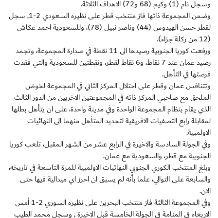
وسجل نام (1) وكيم (68 و72) الاهداف الثلاثة.
وضمن المجموعة ذاتها فاز منتخب قطر على نظيره السعودي 2-1, سجل
لقطر حسن الهيدوس (44) وناصر نبيل (78)، وللسعودية احمد عكاش
(12 من ركلة جزاء).
ورفعت كوريا الجنوبية رصيدها الى 11 نقطة في صدارة المجموعة، وتجمد
رصيد عمان عند 7 نقاط، و6 نقاط لقطر، ونقطتين للسعودية والتي فقدت
فرصتها في التأهل.
وتتنافس عمان وقطر على احتلال المركز الثاني في المجموعة لخوض
الملحق مع صاحبي المركز ذاته في المجموعتين الاخريين من الدور الثالث
الذي يقام بنظام المجموعة الواحدة وفي مدينة واحدة، على ان يتأهل بطلها
لمقابلة رابع التصفيات الافريقية لتحديد المتأهل منهما الى النهائيات
الاولمبية.
وفي الجولة السادسة والاخيرة في الرابع عشر من الشهر المقبل، تلعب كوريا
الجنوبية مع قطر، والسعودية مع عمان.
وبلغ المنتخب الكوري الجنوبي النهائيات الاولمبية للمرة التاسعة في تاريخه،
والسابعة على التوالي، علما بأنه لم يسبق ان احرز اي ميدالية فيها حتى
الان.
وفي المجموعة الثالثة فاز منتخب البحرين على نظيره السوري 2-1 أمس
الاربعاء في المنامة في الجولة الخامسة قبل الاخيرة , وسجل محمد الطيب