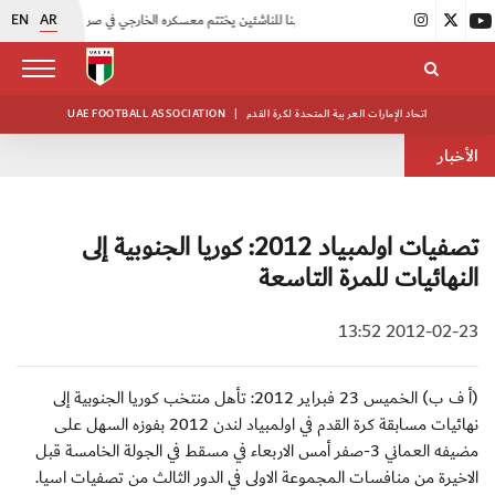
EN
AR
|
منتخبنا للناشئين يختتم معسكره الخارجي في صربيا
|
اتحاد الكرة يُنظم ورشة عمل للمراقبين المعتمدين
اتحاد الإمارات العربية المتحدة لكرة القدم
|
UAE FOOTBALL ASSOCIATION
الأخبار
تصفيات اولمبياد 2012: كوريا الجنوبية إلى
النهائيات للمرة التاسعة
2012-02-23 13:52
(أ ف ب) الخميس 23 فبراير 2012: تأهل منتخب كوريا الجنوبية إلى
نهائيات مسابقة كرة القدم في اولمبياد لندن 2012 بفوزه السهل على
مضيفه العماني 3-صفر أمس الاربعاء في مسقط في الجولة الخامسة قبل
الاخيرة من منافسات المجموعة الاولى في الدور الثالث من تصفيات اسيا.