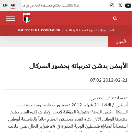
EN
AR
|
منتخبنا للناشئين يختتم معسكره الخارجي في صربيا
|
اتحاد الكرة يُنظم ورشة عمل للمراقبين المعتمدين
اتحاد الإمارات العربية المتحدة لكرة القدم
|
UAE FOOTBALL ASSOCIATION
الأخبار
الأبيض يدشن تدريباته بحضور السركال
2012-02-21 07:02
عدسة : عادل النعيمي
أبوظبي / الثلاثاء 21 فبراير 2012 : بحضور سعادة يوسف يعقوب
السركال رئيس اللجنة الانتقالية المؤقتة لاتحاد الإمارات لكرة القدم دشن
منتخبنا الوطني الأول لكرة القدم معسكره المقام حالياً بالعاصمة أبوظبي
استعداداً لمباراة فلسطين الودية المقررة في 24 فبراير الحالي على ملعب