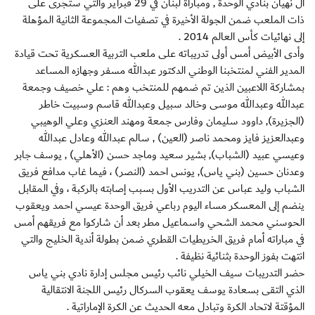
آل نهيان بنادي الوحدة , ومباراة لبنان في 29 فبراير والتي ستجرى على
ذات الملعب ضمن الجولة الأخيرة في تصفيات المجموعة الثانية المؤهلة
إلى نهائيات كأس العالم 2014 .
وأدى الأبيض أمس أولى تدريباته على ملعب التربية العسكرية تحت قيادة
المدير الفني لمنتخبنا الوطني الدكتور عبدالله مسفر وجهازه المساعد
بمشاركة اللاعبين الذين تم ضمهم للمنتخب وهم : علي خصيف وجمعة
عبدالله وعبدالله موسى وخالد سبيل وعبدالله قاسم وسبيت خاطر
(الجزيرة), داوود سليمان وفارس جمعة ومهند العنزي وعلي الوهيبي
وعبدالعزيز فايز ومحمد ناصر (العين) , سالم عبدالله وعادل عبدالله
وعيسي عبيد (الشباب), بشير سعيد وماجد حسن (الأهلي) , يوسف جابر
وعدنان حسين (بني ياس), يونس احمد (النصر) ، فيما غاب مدافع فريق
الشباب وليد عباس عن التدريب الأول بسبب إصابته بالركبة ، وفي المقابل
ينضم إلى المعسكر مساء اليوم رباعي فريق الوحدة عيسي احمد ويعقوب
الحوسني محمد الشحي واسماعيل مطر بعد أن شاركوا مع فريقهم أمس
في مباراته أمام فريق الخريطيات القطري ضمن بطولة أندية الخليج والتي
انتهت بفوز الوحدة بثنائية نظيفة .
حضر التدريبات سيف الخيلي نائب رئيس مجلس إدارة نادي بني ياس
الذي التقى بسعادة يوسف يعقوب السركال رئيس اللجنة الانتقالية
المؤقتة لاتحاد الكرة وتبادل معه الحديث عن الكرة الإماراتية .