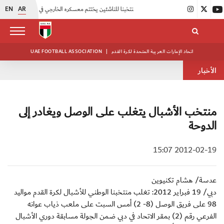
EN
AR
|
منتخبنا للناشئين يختتم معسكره الخارجي في صربيا
|
اتحاد الكرة يُنظم ورشة عمل للمراقبين المعتمدين
اتحاد الإمارات العربية المتحدة لكرة القدم
|
UAE FOOTBALL ASSOCIATION
الأخبار
منتخب الأشبال يتغلب على الوصل ويغادر إلى
الدوحة
2012-02-19 15:07
عدسة/ هشام تكنيوين
دبي/ 19 فبراير 2012: تغلب منتخبنا الوطني للأشبال لكرة القدم مواليد
98 على فريق الوصل (8- 2) أمس السبت على ملعب ذياب عوانه
الفرعي رقم (2) بمقر الاتحاد في دبي ضمن الجولة مسابقة دوري الأشبال