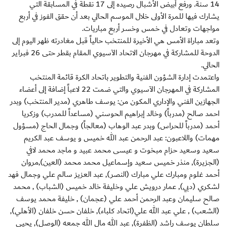
14 سنة. ورفع أبيض الأشبال رصيده إلى 17 نقطة في المسابقة التي
يشارك فيها للمرة الأولى خلال الموسم الحالي بعد أن حقق الفوز في أربع
مواجهات وتعادل في خمس وخسر أربع مباريات.
وتعد مباراة الأمس هي الأخيرة للمنتخب حالياً قبل مغادرته ظهر اليوم إلى
الدوحة للمشاركة في مهرجان الاتحاد الآسيوي المقام بقطر حتى 26 فبراير
الحالي.
واعتمدت إدارة الشؤون الفنية والتطوير باتحاد الكرة قائمة المنتخب
المشاركة في المهرجان الآسيوي والتي ضمت 22 لاعباً إضافة إلى أعضاء
الجهازين الفني والإداري المكون من: يوسف طاهري (مدير المنتخب) وبدر
احمد صالح (مدرباً) وخالد إبراهيم الحوسني (مساعداً للمدرب) وزكريا
أحمد (مدرباً للحراس) وبدر عبد الوهاب (معالجاً) وجمال الحاج (مسؤول
مهمات) واللاعبون: عبد الرحمن عبد الله خميس و يوسف عبد الكريم
سعيد وسعيد حزام مبخوت و عيسى محمد عبيد و ماجد محمد لافي
(الجزيرة), منذر خميس سعيد وإسماعيل محمد محمد (العين),مروان
أحمد غلوم ومبارك علي مبارك (النصر), عبد العزيز سالم علي وجمال فهد
لشكري (دبي), عمار درويش علي وخليفة خالد خميس (الشباب) , محمد
صالح سليمان وعبد الرحمن أحمد علي (عجمان) , خليفة محمد يوسف
(الشعب) , علي عبد الله علي(اتحاد كلباء), خلفان حسن خلفان (الأهلي),
سلطان يوسف راشد (الظفرة), عبد الله مال الله جمعه (الوصل), يحيى