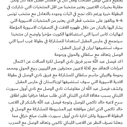
بجميع لاعبي ابيض الصالات وقال كان في الامكان افضل مما كان ولكن
مقارنة بخبرات اللاعبين يعتبر منتخبنا من اقل المنتخبات التي شاركت في
البطولة خبرة ورغم ذلك نجح في اثبات وجوده بالتعادل مع منتخب تونس
4-4 وبالفوز على منتخب قطر الذي يعتبر من المنتخبات الاسيوية التي
يشار اليها بالبنان من خلال ظهوره اللافت في التصفيات الاسيوية المؤهلة
لنهائيات كاس اسيا التي استضافتها الكويت مؤخرا واوضح ان منتخبنا
سيتجمع في مارس المقبل استعدادا للمشاركة في بطولة غرب اسيا التي
سوف تستضيفها ايران في ابريل المقبل .
الوصل يتعاقد مع سلطاني والحوتي ورحومة
اكد فيصل عبد الله مدير فريق نادي الوصل لكرة الصالات عن اكتمال
اجراءات التعاقد مع ثلاثة لاعبين محترفين هم الليبيين ربيع الحوتي ومحمد
رحومة والايراني جاسم سلطاني للمشاركة مع فريق نادي الوصل في بطولة
الاندية الاسيوية التي سوف تستضيفها اوزباكستان في مارس المقبل
وكشف فيصل عبد الله ان مفاوضات نادي الوصل مع نادي أوول سبورت
اللبناني بسبب مغالاة النادي اللبناني الذي طلب مبلغا خرافيا نظير اطلاق
سرح لاعبه خالد تاكجي للوصل وتوجه فيصل عبد الله بالشكر الى اللاعب
خالد تاكجي الذي اعلن موافقته غير المشروطة للمشاركة مع الوصل في
البطولة الاسيوية ولكن ادارة نادي أوول سبورت طلبت مبلغ خرافي مما
جعلنا نصرف النظر عن اللاعب اللبناني تاكجي وتعاقد الوصل مع المدرب