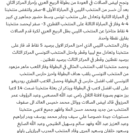
ونجح ابيض الصالات في العودة من بطولة الربيع العربي بإحراز المركز الثاني
بعد أن خسر من المنتخب الليبي في المباراة الأولى 8-صفر وانتفض منتخبنا
في المباراة الثانية وتعادل على منتخب تونس وسط حضور جماهير ي كبير
4-4 وفاز في المباراة الثالثة على المنتخب القطري 3- صفر ليحصد منتخبنا
4 نقاط متاخرا عن المنتخب الليبي بطل الربيع العربي لكرة قدم الصالات
بفارق نقطة واحدة.
وكان المنتخب الليبي الذي احرز المركز الاول برصيد 5 نقاط قد فاز على
منتخبنا وتعادل مع ليبيا وقطر واحتل المنتخب التونسي المركز الثالث
برصيد نقطتين وقطر في المركز الثالث برصيد نقطتين .
وحصد منتخبنا لقب المنتخب المثالي في البطولة وفاز اللعب ماهر مزهود
من المنتخب التونسي بلقب هداف البطولة واحرز حارس المنتخب
التونسي لقب افضل حارس في البطولة وحصل اللاعب القطري رودريغو
على لقب افضل لاعب في البطولة ويذكر ان بعثة منتخبنا ضمت 14 لاعبا
برز منهم بصورة لافتة الثلاثي رامي عبد الله المصعبي وعبد الرؤوف عمر
المرزوقي قائد ابيض الصالات ووائل محمد خميس العائد الى صفوف
المنتخب من جديد ومحمد حسن الملا واظهر جميع لاعبي منتخبنا
مستويات جيدة خصوصا علي سيف وجابر محمد يوسف وبدر ابراهيم
وعبد العزيز عبد الله وفهد سالم وسهيل الطنيجي وعبد الله الصايغ
وسعود خلفان وسعيد المري وقاد المنتخب المدرب البرازيلي باولو