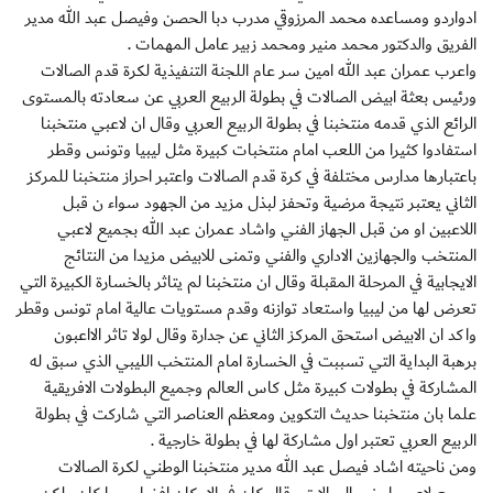
ادواردو ومساعده محمد المرزوقي مدرب دبا الحصن وفيصل عبد الله مدير
الفريق والدكتور محمد منير ومحمد زبير عامل المهمات .
واعرب عمران عبد الله امين سر عام اللجنة التنفيذية لكرة قدم الصالات
ورئيس بعثة ابيض الصالات في بطولة الربيع العربي عن سعادته بالمستوى
الرائع الذي قدمه منتخبنا في بطولة الربيع العربي وقال ان لاعبي منتخبنا
استفادوا كثيرا من اللعب امام منتخبات كبيرة مثل ليبيا وتونس وقطر
باعتبارها مدارس مختلفة في كرة قدم الصالات واعتبر احراز منتخبنا للمركز
الثاني يعتبر نتيجة مرضية وتحفز لبذل مزيد من الجهود سواء ن قبل
اللاعبين او من قبل الجهاز الفني واشاد عمران عبد الله بجميع لاعبي
المنتخب والجهازين الاداري والفني وتمنى للابيض مزيدا من النتائج
الايجابية في المرحلة المقبلة وقال ان منتخبنا لم يتاثر بالخسارة الكبيرة التي
تعرض لها من ليبيا واستعاد توازنه وقدم مستويات عالية امام تونس وقطر
واكد ان الابيض استحق المركز الثاني عن جدارة وقال لولا تاثر الااعبون
برهبة البداية التي تسببت في الخسارة امام المنتخب الليبي الذي سبق له
المشاركة في بطولات كبيرة مثل كاس العالم وجميع البطولات الافريقية
علما بان منتخبنا حديث التكوين ومعظم العناصر التي شاركت في بطولة
الربيع العربي تعتبر اول مشاركة لها في بطولة خارجية .
ومن ناحيته اشاد فيصل عبد الله مدير منتخبنا الوطني لكرة الصالات