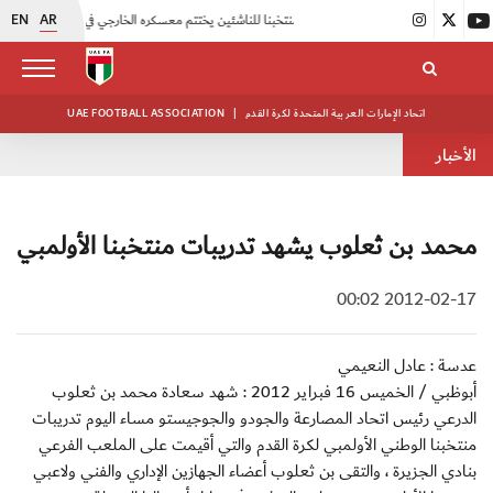
EN
AR
|
منتخبنا للناشئين يختتم معسكره الخارجي في صربيا
|
اتحاد الكرة يُنظم ورشة عمل للمراقبين المعتمدين
اتحاد الإمارات العربية المتحدة لكرة القدم
|
UAE FOOTBALL ASSOCIATION
الأخبار
محمد بن ثعلوب يشهد تدريبات منتخبنا الأولمبي
2012-02-17 00:02
عدسة : عادل النعيمي
أبوظبي / الخميس 16 فبراير 2012 : شهد سعادة محمد بن ثعلوب
الدرعي رئيس اتحاد المصارعة والجودو والجوجيستو مساء اليوم تدريبات
منتخبنا الوطني الأولمبي لكرة القدم والتي أقيمت على الملعب الفرعي
بنادي الجزيرة ، والتقى بن ثعلوب أعضاء الجهازين الإداري والفني ولاعبي