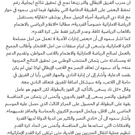
ان مدرب الفريق الايطالي والتر زينغا نجح في تحقيق نتائج ايجابية، رغم
تحفظ البعض على الطريقة الدفاعية التي يطبقها، فيما ابدى سموه في حوار
مع قناة دبي الرياضية، أجراه الزميل جمال بوشقر، «تفاؤله بمستقبل
الرياضة الاماراتية خصوصاً الفردية»، مطالبا «الاعلام الرياضي بالاهتمام
بالالعاب الرياضية كافة، وعدم التركيز فقط على كرة القدم».
كما اشار سموه الى أن «بعض إدارات الأندية لا تعمل من اجل مصلحة
الكرة الاماراتية، وتسعى الى ابرام صفقات من اجل الافتخار، وأطالب الجميع
بالعمل لصالح الرياضة الاماراتية والاهتمام باللاعب المواطن، وتقديم الدعم
له ومساندته حتى يتمكن المنتخب الوطني من تحقيق النتائج المرجوة
منه». وأكد سموه ان تعاقد النصر مع اللاعب الإيطالي لوكا توني لم يكن
بقصد الدعاية، وأشار إلى ان إدارة النادي والجهاز الفني رأيا ان الفريق في
حاجة الى اللاعب، وانه سيشكل اضافة للفريق فتعاقد النادي معه.
وقال «كل ناد يسعى بالتأكيد الى الفوز بالبطولة، لكن المهم هو عامل
التوفيق، والنصر يسعى إلى الفوز بالدوري، وأتمنى ان يتمكن من المنافسة
بقوة على البطولة، او الحصول على المركز الثالث الذي حصل عليه الموسم
الماضي على الاقل، ويكمل الموسم الكروي بالحماسة والحافز نفسيهما».
وأشار سموه الى أن «نادي النصر والكثير من اندية الدولة لديها القدرة
والامكانات التي تساعدها على المنافسة، وأتمنى من اتحاد كرة القدم
تنظيم عملية انتقال المدربين بين الاندية، حتى ترتقي كرة القدم الإماراتية».