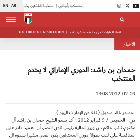
EN
AR
|
أبيض الشباب يواصل تدريباته في معسكره بأبوظبي
|
منتخبنا للناشئين يختتم معسكره الخارجي في صربيا
اتحاد الإمارات العربية المتحدة لكرة القدم
|
UAE FOOTBALL ASSOCIATION
الأخبار
حمـدان بن راشد: الدوري الإماراتي لا يخدم
المنتخب
2012-02-09 13:08
المصدر خالد صديق ( نقلا عن الإمارات اليوم )
دبي - الخميس / 9 فبراير 2012 : أكد سمو الشيخ حمدان بن راشد آل
مكتوم، نائب حاكم دبي وزير المالية رئيس نادي النصر، أن العميد قادر على
المنافسة على لقب بطولة دوري المحترفين بكرة القدم، مشيرا سموه الى