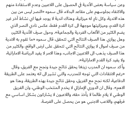
وعن سياسة بعض الأندية في الحصول على اللاعبين وعدم الاستفادة منهم
والاكتفاء بجلوسهم على مقاعد البدلاء، قال سموه «النصر ليس من بين
هذه الاندية، وكل نادٍ له ميزانية، وهناك اندية لا يوجد فيها اي نشاط آخر غير
كرة القدم، وميزانيتها موجهة الى كرة القدم فقط، عكس نادي النصر الذي
يضم الكثير من الألعاب الفردية والجماعية». وحول صرف الأندية الكثير،
وهل يوازي هذا الصرف النتائج التي تتحقق، قال سموه «ما تقوم به الاندية
من صرف اموال لا يوازي النتائج التي تتحقق على ارض الواقع، والكثير من
هذا الصرف يذهب الى اللاعبين الاجانب، وهذا الامر لا يفيد الرياضة الاماراتية،
ولا يفيد كرة القدم الاماراتية».
وأكد سموه ان المدرب زينغا يحقق نتائج جيدة ونجح مع الفريق، وقال
«رغم الانتقادات التي توجه للمدرب، والتي تشير الى انه يعتمد على الطريقة
الدفاعية، لكنه نجح مع الفريق، وحقق نتائج جيدة بهذه الطريقة، وهذا هو
الاهم». وقال ان الدوري الإماراتي لا يخدم المنتخب الوطني، وان الفريق
الوطني لا يلام طالما لا يأخذ حقه، واللاعبون لا يشاركون بشكل اساسي مع
فرقهم، واللاعب الاجنبي هو من يحصل على الفرصة.