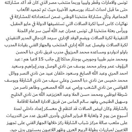
تونس والامارات وقطر وليبيا وربما منتخب مصر الذي كان قد أكد مشاركته
حتى ما قبل احداث استاد بورسعيد الأخيرة حيث تم تجميد الألعاب
الجماعية, وتأتي مشاركة منتخبنا الوطني ضمن استعداداته للمشاركة في
نهائيات كاس اسيا لكرة الصالات التي تستضيفها الدولة في مايو المقبل.
ويرأس بعثة منتخبنا الى تونس عمران عبد الله أمين سر عام اللجنة
التنفيذية لكرة الصالات ويضم الوفد الإداري سرمد الزدجالي المدير التنفيذي
لكرة الصالات وفيصل عبد الله إداري المنتخب والجهاز الفني بقيادة المدرب
باولو ادواردو ومساعده محمد المرزوقي مدرب فريق نادي دبا الحصن
ومحمد منير طبيبا وجورجي بوجنار مدلكا إلى جانب 15 لاعبا هم : عبد
الرؤوف عمر وجابر محمد يوسف من نادي الوصل وبدر إبراهيم وسعيد
احمد المري وعبد الله الصايغ وسعود خلفان عبيد من نادي النصر ووائل
محمد خميس من نادي دبا الحصن وعلي سيف من نادي الشارقة ويوسف
القواضي من نادي الشعب ورامي عبد الله المصعبي وطاهر ناصر من
شرطة ابوظبي ومحمد حسن الملا وعبد العزيزعبد الله من نادي الخليج
وسهيل الطنيجي وفهد سالم الماس من فريق الادارة العامة للاقامة
بالشارقة, وكان ابيض الصالات قد انتظم في معسكر إعداد داخلي لمدة
أسبوع من يوم 2 ولغاية 8 فبراير الجاري وأجرى الفريق عدد من التدريبات
على ملعب صالة مركز شباب الشارقة ركز خلالها الجهاز الفني على تجهيز
اللاعبين لمباريات بطولة الربيع العربي وظهر اللاعبون بمستوى بدني جيد.