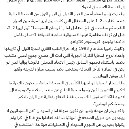
يعيدها مدربها الفرنسي هيرفيه رينار الى خانة الكبار بقيادتها الى ربع النهائي
في النسخة الاخيرة في انغولا.
وفجرت زامبيا مفاجأة من العيار الثقيل في اليوم الاول من النسخة الحالية
عندما تغلبت 2-1 على السنغال التي كانت بين ابرز المرشحين لاحراز
اللقب، ثم سقطت في فخ التعادل امام "فرسان المتوسط" ثوار ليبيا 2-2،
قبل ان توقف مغامرة غينيا الاستوائية صاحبة الضيافة 1-صفر بفضل
قائدها ونجمها كريستوفر كاتونغو.
وتلهث زامبيا منذ عام 1993 وراء احراز اللقب القاري للمرة الاولى في تاريخها
واهداء لروح ضحايا الكارثة الجوية التي ادت الى مصرع جميع لاعبي منتخب
بلادها باستثناء نجمهم السابق رئيس الاتحاد المحلي كالوشا بواليا الذي لم
يكن في الطائرة لتأخر التحاقه بمنتخب بلاده بسبب مباراة لفريقه وقتها
ايندهوفن الهولندي.
وقال رينار "تخيلوا لو احرزنا الكأس في النسخة الحالية، سيكون ذلك رائعا
لتكريم اللاعبين الذين راحوا ضحية الدفاع عن منتخب بلادهم"، وتوجه الى
لاعبيه قائلا "لتحقيق ذلك يجب فقط الدفاع بقتالية عن الوان بلدكم
ومنتخبكم الوطني".
واكد رينار ان مهمة زامبيا لن تكون سهلة امام السودان "لان السودانيين لا
يوجدون عن طريق الصدفة في النهائيات. لقد تعادلوا مع غانا في اكرا ولم
يكونوا بعيدين عن النجوم السوداء في التصفيات. قوة هذا المنتخب في