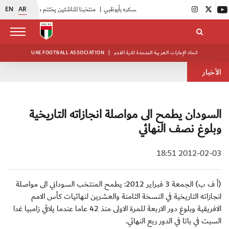
EN
AR
ره بأبوظبي
|
منتخبنا للناشئين يختتم معسكره الخارجي في صربيا
اتحاد الإمارات العربية المتحدة لكرة القدم
|
UAE FOOTBALL ASSOCIATION
الأخبار
السودان يطمح الى مواصلة انجازاته التاريخية
وبلوغ نصف النهائي
2012-02-03 18:51
(أ ف ب) الجمعة 3 فبراير 2012: يطمح المنتخب السوداني الى مواصلة
انجازاته التاريخية في النسخة الثامنة والعشرين لنهائيات كأس الامم
الافريقية وبلوغ دور الاربعة للمرة الاولى منذ 42 عاما عندما يلاقي زامبيا غدا
السبت في باتا في الدور ربع النهائي.