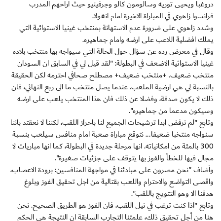
دروغبا ويحيى توريه وسالومون كالو وجرفينيو حيث اراحهم المدرب
فرانسوا زاهوي في المباراة الاخيرة امام انغولا.
وشدد زاهوي على ضرورة عدم الاستهانة بمنتخب غينيا الاستوائية التي
يملك افضلية اللاعب على ارضه وامام جماهيره.
وقال في معرض رده عن سؤال حول الحالة التي سيواجه بها منتخب بلاده
غينيا الاستوائية الاضعف في البطولة: "لقد قيل لي في السابق ان السودان
منتخب ضعيف. +منتخب ضعيف+ مصطلح صحافي احترمه لكن الحقيقة
بالنسبة لي هي ارضية الملعب. عندما يصل منتخب ما الى ربع النهائي، فان
ذلك لا يكون صدفة، وفضلا عن ذلك فان هذا المنتخب يلعب على ارضه
وسيكون مدعما من جماهيره".
وتابع "لم نرفض ابدا ترشيحات الجميع لنا باحراز اللقب، لكننا لا نعقتد باننا
سنواجه منتخبا ضعيفا... نتوقع مباراة صعبة امام منافس سيلعب بنسبة
300 بالمئة من امكانياته. انها مرحلة جديدة في البطولة، كما انها مباريات لا
مجال فيها للخطأ والفوز بها يتوقف على جزئيات صغيرة".
وأضاف "نحن مصرون على مبادئنا في مواجهة المنافسين: برودة الاعصاب،
واقصى التواضع والاحترام واللعب بقتالية من اجل تحقيق الفوز وبلوغ
هدفنا الا وهو التتويج باللقب".
وتابع "اذا كنت ترغب في نيل اللقب، فان الفوز هو الطريق الصحيح. نحن
هنا من أجل تحقيق ذلك، علمتنا التجارب السابقة ان النتيجة هي الحكم