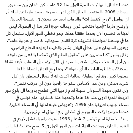
عندما عاد الى النهائيات للمرة الاولى منذ 32 عاما، لكن شتان بين مستوى
سودان 2008 والمنتخب الحالي الذي اعرب مدربه محمد مازدا عن امله في
ان يواصل "روح الانتصارات" والذهاب ابعد حد ممكن في النسخة الحالية.
واوضح مازدا "زامبيا منتخب قوي ويملك خبرة اكثر منا في البطولة. ليس
لدينا ما نخسره الان بعدما حققنا هدفنا وهو تخطي الدور الاول، سنبذل كل
ما في وسعنا لمواصلة تشريف كرة القدم السودانية خاصة والعربية عامة".
ويعول السودان على هدافي الهلال بشير والطيب لزعزعة الدفاع الزامبي.
وقال بشير "كنا مصرين على تحقيق الحلم الذي تمكننا بالفعل من بلوغه
من أجل المنتخب وكل الشعب السوداني. الآن نرغب في الذهاب لأبعد نقطة
ممكنة"، وشاطره الطيب الرأي بقوله "بلوغنا ربع النهائي اعطانا دافعا
معنويا كبيرا، ونتائج البطولة الحالية اكدت انه لا مجال للمنطق وان كل
شىء ممكن، ومن هذا الاساس سنواجه زامبيا دون اي مركب نقص".
ولن تكون مهمة السودان سهلة امام زامبيا التي تطمح بدورها الى بلوغ دور
الاربعة للمرة الاولى منذ 16 عاما وتحديدا منذ خسارتها امام تونس في
نسخة جنوب افريقيا عام 1996، وتعويض خيبة املها في النسخة الاخيرة
عندما حرمتها ركلات الترجيح في تخطي ربع النهائي امام نيجيريا.
ومنذ الخسارة امام تونس 2-4 عام 1996، منيت زامبيا بفشل ذريع في
العرس القاري وودعت النهائيات من الدور الاول في 5 نسخ متتالية قبل ان