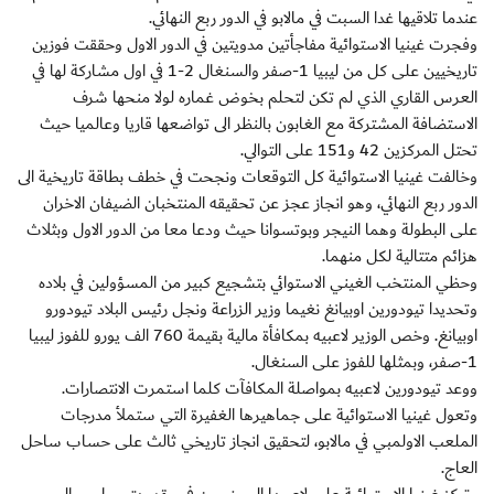
عندما تلاقيها غدا السبت في مالابو في الدور ربع النهائي.
وفجرت غينيا الاستوائية مفاجأتين مدويتين في الدور الاول وحققت فوزين
تاريخيين على كل من ليبيا 1-صفر والسنغال 2-1 في اول مشاركة لها في
العرس القاري الذي لم تكن لتحلم بخوض غماره لولا منحها شرف
الاستضافة المشتركة مع الغابون بالنظر الى تواضعها قاريا وعالميا حيث
تحتل المركزين 42 و151 على التوالي.
وخالفت غينيا الاستوائية كل التوقعات ونجحت في خطف بطاقة تاريخية الى
الدور ربع النهائي، وهو انجاز عجز عن تحقيقه المنتخبان الضيفان الاخران
على البطولة وهما النيجر وبوتسوانا حيث ودعا معا من الدور الاول وبثلاث
هزائم متتالية لكل منهما.
وحظي المنتخب الغيني الاستوائي بتشجيع كبير من المسؤولين في بلاده
وتحديدا تيودورين اوبيانغ نغيما وزير الزراعة ونجل رئيس البلاد تيودورو
اوبيانغ. وخص الوزير لاعبيه بمكافأة مالية بقيمة 760 الف يورو للفوز ليبيا
1-صفر، وبمثلها للفوز على السنغال.
ووعد تيودورين لاعبيه بمواصلة المكافآت كلما استمرت الانتصارات.
وتعول غينيا الاستوائية على جماهيرها الغفيرة التي ستملأ مدرجات
الملعب الاولمبي في مالابو، لتحقيق انجاز تاريخي ثالث على حساب ساحل
العاج.