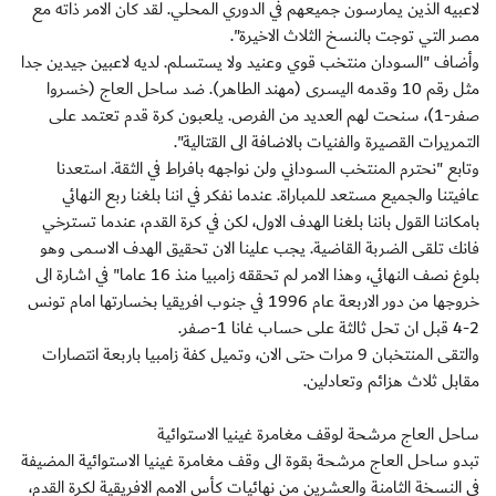
لاعبيه الذين يمارسون جميعهم في الدوري المحلي. لقد كان الامر ذاته مع
مصر التي توجت بالنسخ الثلاث الاخيرة".
وأضاف "السودان منتخب قوي وعنيد ولا يستسلم. لديه لاعبين جيدين جدا
مثل رقم 10 وقدمه اليسرى (مهند الطاهر). ضد ساحل العاج (خسروا
صفر-1)، سنحت لهم العديد من الفرص. يلعبون كرة قدم تعتمد على
التمريرات القصيرة والفنيات بالاضافة الى القتالية".
وتابع "نحترم المنتخب السوداني ولن نواجهه بافراط في الثقة. استعدنا
عافيتنا والجميع مستعد للمباراة. عندما نفكر في اننا بلغنا ربع النهائي
بامكاننا القول باننا بلغنا الهدف الاول، لكن في كرة القدم، عندما تسترخي
فانك تلقى الضربة القاضية. يجب علينا الان تحقيق الهدف الاسمى وهو
بلوغ نصف النهائي، وهذا الامر لم تحققه زامبيا منذ 16 عاما" في اشارة الى
خروجها من دور الاربعة عام 1996 في جنوب افريقيا بخسارتها امام تونس
2-4 قبل ان تحل ثالثة على حساب غانا 1-صفر.
والتقى المنتخبان 9 مرات حتى الان، وتميل كفة زامبيا باربعة انتصارات
مقابل ثلاث هزائم وتعادلين.
ساحل العاج مرشحة لوقف مغامرة غينيا الاستوائية
تبدو ساحل العاج مرشحة بقوة الى وقف مغامرة غينيا الاستوائية المضيفة
في النسخة الثامنة والعشرين من نهائيات كأس الامم الافريقية لكرة القدم،