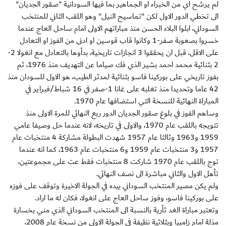
لم يرشح اي من الخبراء او الجماهير بما فيها السودانية "صقور الجديان"
الى تخطي الدور الاول لكن "تماسيح النيل" وهو اللقب الثاني للمنتخب
السوداني، ابلوا البلاء الحسن منذ مباراتهم الاولى امام ساحل العاج عندما
خسروا بصعوبة صفر-1 وكانوا قاب قوسين او ادنى من الفوز او التعادل
على الاقل، قبل ان يحققوا 3 انجازات تاريخية، بدأوها بالتعادل مع انغولا 2-
2 بثنائية محمد احمد بشير الذي فك صياما عن التهديف منذ 1976، ثم
بفوز تاريخي على بوركينا فاسو بثنائية لمدثر الطيب، هو الاول للسودان منذ
42 عاما وتحديدا منذ تغلبه على غانا 1-صفر في 16 شباط/فبراير في
المباراة النهائية للنسخة التي استضافها عام 1970.
وساهم الفوز في بلوغ صقور الجديان الدور ربع النهائي للمرة الاولى منذ
تتويجه باللقب عام 1970، والاولى في تاريخه، لانه عندما حل وصيفا عامي
1959 و1963 وثالثا عام 1957 شهدت البطولة مشاركة 4 منتخبات عام
1957 و3 منتخبات عام 1959 و6 منتخبات عام 1963، كما انه عندما
توج باللقب عام 1970 شاركت 8 منتخبات فقط عت على مجموعتين،
تأهل الاول والثاني مباشرة الى نصف النهائي.
ولم يكن مصير المنتخب السوداني بيده في الجولة الاخيرة وتوقف على فوزه
على بوركينا فاسو، وفوز ساحل العاج على انغولا، فكان له ما اراد.
وتعتبر مباراة الغد ثأرية بالنسبة الى المنتخب السوداني الذي مني بخسارة
مذلة امام زامبيا وبثلاثية نظيفة في الجولة الاولى من نسخة عام 2008،