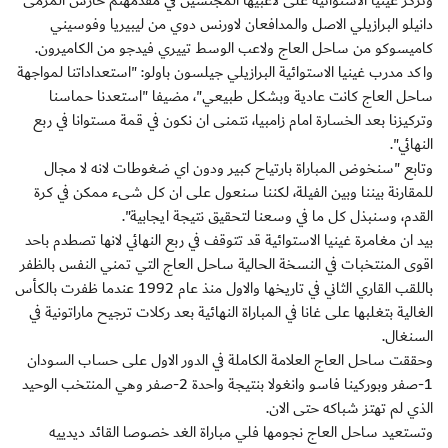
وتركز غينيا الاستوائية على لاعبيها المجنسين في مقدمهتم حارس المرمى
دانيلو البرازيلي الاصل والمدافعان لاورنس دوي من ليبيريا وفوسيني
كاميسوكو من ساحل العاج ولاعب الوسط تييري فيدجو من الكاميرون.
واكد مدرب غينيا الاستوائية البرازيلي جيلسون باولو: "استعداداتنا لمواجهة
ساحل العاج كانت عادية وبشكل طبيعي"، مضيفا "استعدنا حماسنا
وتركيزنا بعد الخسارة امام زامبيا، نتمنى ان نكون في قمة مستوانا في ربع
النهائي".
وتابع "سنخوض المباراة بارتياح كبير ودون اي ضغوطات لانه لا مجال
للمقارنة بيننا وبين الفيلة، لكننا سنعول على ان كل شىء ممكن في كرة
القدم، وسنبذل كل ما في وسعنا لتحقيق نتيجة ايجابية".
بيد ان مغامرة غينيا الاستوائية قد تتوقف في ربع النهائي لانها تصطدم باحد
اقوى المنتخبات في النسخة الحالية ساحل العاج التي تمني النفس بالظفر
باللقب القاري الثاني في تاريخها والاول منذ عام 1992 عندما ظفرت بالكأس
الغالية بتغلبها على غانا في المباراة النهائية بعد ركلات ترجيح ماراتونية في
السنغال.
وحققت ساحل العاج العلامة الكاملة في الدور الاول على حساب السودان
1-صفر وبوركينا فاسو وانغولا بنتيجة واحدة 2-صفر وهي المنتخب الوحيد
الذي لم تهتز شباكه حتى الان.
وتستعيد ساحل العاج نجومها فلي مباراة الغد خصوصا القائد ديدييه