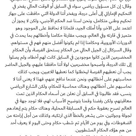
وقال: إن كل مسؤول رياضي سواء في السابق أو الوقت الحالي يفخر في
التحكيم الإماراتي إلى أعلى درجة، ويفخر أننا الدولة التي حافظت على جهاز
تحكيم وطني متكامل، ونحن لسنا ضد الحكم الأجنبي، ولكن لا يجوز أن
اعتمد على الآخر، وأنا أملك الجيد، فلماذا لا نحافظ على الموجود وهو
متميز في قارته وفي العالم، ويجب مقارنة حكامنا وأخطائهم بما يحدث في
الدوريات الأوروبية، وحكامنا إذا لم يكونوا أفضل منهم فهم في مستواهم.
وقال السركال إن الجيل الحالي من الحكام يستحق الفرصة، وأن الحكام
المخضرمين الذين كانوا موجودين في السابق كانت لهم أخطاء، ولم يصلوا
إلى تلك الدرجة، وأصبحوا مخضرمين، لولا أننا حافظنا عليهم، والجيل الحاضر
يجب أن نعطيهم الفرصة ليخطئوا كما نعطيها للاعبين، ويجب كذلك
محاسبتهم على أخطائهم، ونحن عندما ندافع عنهم، فهذا لا يعني أننا لا
نحاسبهم على أخطائهم، وهناك محاسبة للحكام، ولكن الشارع الرياضي
ينسى، فقد طالبونا في السابق أن نعلن عن أسماء الحكام الذين تمت
معاقبتهم، ولكن رفضنا وقمنا بتوضيح الأسباب لهم، فلا توجد جهة في
العالم تصرح بعقوبة حكم في المسابقة المحلية، وهناك حكام يتم إبعادهم
لجولة وجولتين، حتى يشعر بالخطأ الذي ارتكبه، وكذلك من أجل إراحته من
الضغوطات، وفي يوم من الأيام تم شطب حكام وحتى اليوم لا يعرف أحد
من هم هؤلاء الحكام المشطوبين.