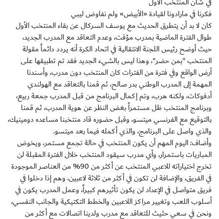
في شأن المنتخب الأول
فكرنا في مارادونا لقيادة «الأبيض» ولم نفاوض ليبي
كان لا بد أن يتطرق الحديث مع يوسف السركال عن بقاء المنتخب الأول
طوال الفترة الماضية بمدرب مؤقت، وعدم التعاقد مع المدرب الجديد،
حيث أوضح رئيس اللجنة الانتقالية في اتحاد الكرة أنه يردد دائماً مقولة
المنتخب "بمن حضر"، وهذا ليس بالشيء الجديد فقد تم تطبيقها على
أرض الواقع وفي فترة من الفترات كان المنتخب دون مدرب، وأسندنا
المهمة إلى المدرب الوطني بدر صالح، ثم قمنا بالتعاقد مع الهولندي
أدفوكات، ولكنه هرب، وتم إكمال البرنامج من قبل المدرب جمعة ربيع،
وبرنامج المنتخب ظل مستمراً بغض النظر عن هوية المدرب، ثم قمنا
بالتوقيع مع الفرنسي ميتسو، وقبل حضوره قاد منتخبنا مساعده دومينيك،
والذي واصل على البرنامج، والذي أكمله فيما بعد ميتسو.
وأضاف: اليوم المهم أن يكون المنتخب في حالة تجمع مستمر، ويخوض
المباريات باستمرار، وأي مدرب سيقود المنتخب خلال الفترة المقبلة لن
تخرج اختياراته للاعبي المنتخب عن أكثر من 90% من العناصر الموجودة
في الفريق، والإضافة لن تكون في أكثر من ثلاثة لاعبين، وهم إذا دخلوا في
فريق متواصل في الإعداد لن يكون تأثيرهم كبيراً، وعمل المدرب يكون في
أسلوب اللعب وتغيير مراكز اللاعبين والخطط التكتيكية والجانب النفسي،
ونحن في سعي حثيث للتعاقد مع مدرب ولدينا اتصالات مع أكثر من