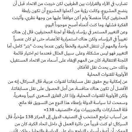
تضارب في الآراء والقرارات بين الطرفين، لكن خرجت من الاتحاد قبل أن
ينضج المشروع، وكانت رؤية من أكملوا المشروع أن تكون رابطة
المحترفين كياناً منفصلاً ولم أكن موافقاً عليها من وجهة نظري، وأثبتت
الفكرة فشلها، وما كنت أتمناه أصبح موجوداً اليوم.
وعن التغيير المستمر في رؤساء رابطة أو لجنة المحترفين، قال إن هناك
تغييراً في الرؤساء، ولكن هناك استمرارية للأعضاء، حتى لو كان عنصراً
واحداً، والمهم أن تنتقل الخبرة، والخطأ يكون عندما يحدث "بتر" كامل، أما
التغيير فهو ليس مشكلة، وعلى سبيل المثال فعندما تم اختيار قائمة
اللجنة الانتقالية، كان من المهم الإبقاء على أسماء من الاتحاد المستقيل،
وذلك حتى يحدث نقل للأفكار.
الأولوية للقنوات المحلية
عن إمكانية بيع حقوق نقل مسابقاتنا لقنوات عربية، قال السركال، إنه من
الأفضل أن تكون هناك منافسة، من أجل الحصول على نقل مسابقاتنا،
ولكن الأولوية للقنوات المحلية، وإذا كان الفارق السعري كبيراً ومغرياً،
وسمحت لنا سياسة الدولة بإعطاء هذا النوع من التسويق فلا مانع.
قلة المشاركات والتجريبيات وراء «التصنيف 138»
عن أسباب تراجع المنتخب في التصنيف الدولي إلى المركز 138 مؤخراً، قال
السركال: لو كنت قريباً من دائرة العمل في داخل اتحاد الكرة، كان من
الممكن أن أعرف أسباب التراجع بناء على الدراسة والتحليل، ولكن لأنني