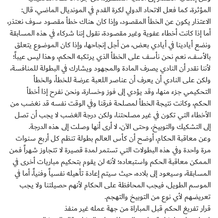
المؤثرة، كما فعل الاتحاد الدولي لكرة القدم في المونديال الماضي، قال:
الاعتذار يكون عن الخطأ المقصود، وإذا كان هناك خطأ مقصود سوف نعتذر،
أما إذا كانت أخطاء عفوية وغير مقصودة، نقول إننا شركاء في هذه المسابقة
ونضع أيادينا في أيادي بعض، من أجل إنجاحها، وإذا كان الموضوع يتعلق
بالأسف، نعم نحن نأسف على الخطأ الذي يرتكبه الحكم، وهذا ليس عيباً؛
لأننا نقدر أن النادي يصرف المادة والمجهود ويشارك في البطولة للمنافسة،
ولكن على النادي أن يعرف أن عناصر اللعبة عرضة للخطأ، والخطأ
التحكيمي جزء منها، وقد يؤدي إلى فوز وخسارة، ونحن نفرح إذا أخطأ
الحكم، وكانت نتيجة الخطأ لمصلحة فرقنا وفي الوقت نفسه قد نغضب من
الأخطاء التي تكون في غير مصلحتنا، ولكن درجة الغضب لا يجب أن تصل
إلى التشكيك والتوبيخ، وحتى الآن، لا أرى أنها وصلت إلى هذه الدرجة.
وعن معاقبة الحكام، أوضح أن كأس العالم بطولة تنظم كل أربع سنوات
مرة واحدة وفي هذه البطولات التي تستمر لمدة قصيرة لا تتجاوز شهراً فمن
الممكن معاقبة الحكم واستبعاده؛ لأنه لن يقوم بتحكيم مباريات أخرى في
المسابقة، وسيعود إلى بلاده، حيث سيتم إعادة تأهيله نفسياً وفنياً، أما في
الموسم الطويل، فيجب المحافظة على الحكام لأنهم حصيلتنا ولا يجب
تعريضهم لأي نوع من التوبيخ والتهجم.
قرار تفريغ الحكم قبل المباراة من جهة عمله غير منفذ