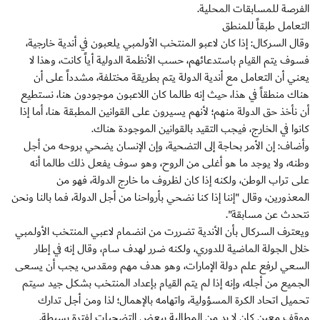
الفرصة للمسابقات المحلية.
التعامل طبقاً للمنطق
وقال السركال: إذا كان لاعبو المنتخب الأولمبي يلعبون في أندية خارجية،
فسوف يتم القيام باستدعائهم، حسب الأنظمة الدولية أياً كانت، وهذا لا
يعني أن التعامل مع أندية الدولة يتم بطريقة مختلفة، مشدداً على أن
هناك منطقاً في هذا، حيث إنه طالما كان اللاعبون موجودون هنا، نستطيع
أن نأخذ حق الدولة منهم؛ لأنهم يسيرون على القوانين المطبقة هنا، أما إذا
كانوا في الخارج، فيجب التقيد بالقوانين الموجودة هناك.
وأضاف: إن الأمر بحاجة إلى التضحية، وإن الإنسان يضحي بروحه من أجل
وطنه، ولا يوجد ما هو أغلى من الروح، وهو سوف يفعل ذلك طالما أنه
على تراب الوطن، ولكنه إذا كان لظروف ما خارج الدولة، فهو من
المعذورين، وقال "إننا إذا كنا نضحي بأرواحنا من أجل الدولة، فما بالنا ونحن
نتحدث عن مسابقة".
ويعترف السركال بأن الأندية تضررت من انضمام لاعبي المنتخب الأولمبي
خلال الجولة الماضية للدوري، ولكنه ضرر لهدف سام، وقال إنه في إطار
السعي لرفع علم دولة الإمارات، وهو هدف مهم ومقدس، يجب أن يسعى
الجميع من أجله، وإنه إذا لم يتم القيام بإعداد المنتخب بشكل جيد سيتم
تحميل اتحاد الكرة المسؤولية، واتهامه بالإهمال؛ لذا ومن أجل تدارك
موقف معين كان لا بد من المطالبة ببعض التضحيات لفترة بسيطة.