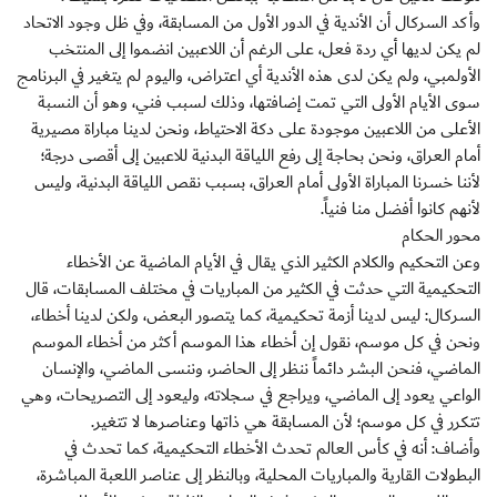
وأكد السركال أن الأندية في الدور الأول من المسابقة، وفي ظل وجود الاتحاد
لم يكن لديها أي ردة فعل، على الرغم أن اللاعبين انضموا إلى المنتخب
الأولمبي، ولم يكن لدى هذه الأندية أي اعتراض، واليوم لم يتغير في البرنامج
سوى الأيام الأولى التي تمت إضافتها، وذلك لسبب فني، وهو أن النسبة
الأعلى من اللاعبين موجودة على دكة الاحتياط، ونحن لدينا مباراة مصيرية
أمام العراق، ونحن بحاجة إلى رفع اللياقة البدنية للاعبين إلى أقصى درجة؛
لأننا خسرنا المباراة الأولى أمام العراق، بسبب نقص اللياقة البدنية، وليس
لأنهم كانوا أفضل منا فنياً.
محور الحكام
وعن التحكيم والكلام الكثير الذي يقال في الأيام الماضية عن الأخطاء
التحكيمية التي حدثت في الكثير من المباريات في مختلف المسابقات، قال
السركال: ليس لدينا أزمة تحكيمية، كما يتصور البعض، ولكن لدينا أخطاء،
ونحن في كل موسم، نقول إن أخطاء هذا الموسم أكثر من أخطاء الموسم
الماضي، فنحن البشر دائماً ننظر إلى الحاضر، وننسى الماضي، والإنسان
الواعي يعود إلى الماضي، ويراجع في سجلاته، وليعود إلى التصريحات، وهي
تتكرر في كل موسم؛ لأن المسابقة هي ذاتها وعناصرها لا تتغير.
وأضاف: أنه في كأس العالم تحدث الأخطاء التحكيمية، كما تحدث في
البطولات القارية والمباريات المحلية، وبالنظر إلى عناصر اللعبة المباشرة،