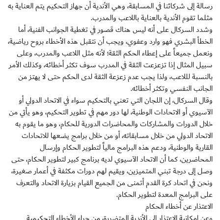
رسالة إلى شركائنا في المسابقة، وهي الأندية أن جهاز التحكيم يتم العناية به
مثلما تقوم الأندية بالعناية باللاعب والمدرب.
وشدد السركال على أنه ليس هناك قصور في تغطية الجوانب الفنية، أما
الخطأ البشري فهو وارد وعفوي، ويجب أن نتقبل هذه الأخطاء بروح رياضية،
ونعمل جميعاً على إعطاء الحكم الثقة؛ لأنه مثل اللاعب والمدرب، وعلى
سبيل المثال إذا تزعزعت الثقة في المدرب سوف تكثر أخطائه، وكذلك الأمر
بالنسبة لللاعب، ولذا يجب عدم زعزعة الثقة لدى الحكم حتى لا يهتز من
الجانب النفسي وتكثر أخطائه.
وقال السركال، إن اللجان التي تعني بالتحكيم سواء في الاتحاد الدولي أو
الآسيوي أو الاتحادات الوطنية، لها دور مهم في تطوير التحكيم، وهو يأتي من
خلال الدورات والمشاركات والمحاضرات الدورية للحكام، وهو ما يقوم به
الاتحاد الدولي من خلال مسابقاته، أو من خلال برامج يضعها للاتحادات
القارية والوطنية، ودعم هذه البرامج مالياً لتطوير الحكام وإرسال
المحاضرين، كما أن الاتحاد الآسيوي لديه برنامج كبير لتطوير الحكام، حتى
وصل إلى درجة تبني المتميزين، ويقيم لهم دورات مكثفة في أعمار صغيرة،
ونحن في اتحاد كرة القدم أتمنى من الجميع القيام بزيارة الاتحاد والتعرف
على البرامج المعدة لتطوير الحكام.
الاعتذار عن أخطاء الحكام
وعن إمكانية الاعتذار إلى الأندية المتضررة، من جراء الأخطاء التحكيمية