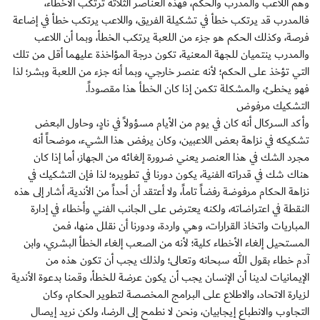
وهم اللاعب والمدرب والحكم، فهذه العناصر الثلاثة ترتكب الأخطاء،
فالمدرب قد يرتكب خطأ في تشكيلة الفريق، واللاعب يرتكب خطأ في إضاعة
فرصة، وكذلك الحكم هو جزء من اللعبة يرتكب الخطأ، وبما أن اللاعب
والمدرب ينتميان للجهة المعنية، تكون درجة المؤاخذة عليهما أقل من تلك
التي تؤخذ على الحكم؛ لأنه عنصر خارجي، وبما أنه جزء من اللعبة وبشر؛ لذا
فهو يخطئ، والمشكلة تكمن إذا كان الخطأ هذا مقصوداً.
التشكيك مرفوض
وأكد السركال أنه كان في يوم من الأيام مسؤولاً في نادٍ، وحاول البعض
تشكيكه في نزاهة بعض اللاعبين، وكان يرفض هذا الشيء، موضحاً أنه
مجرد الشك في هذا العنصر يعني ضرورة إلغائه من الجهاز، أما إذا كان
هناك شك في قدراته الفنية، يكون دورنا في تطويره؛ لذا فإن التشكيك في
نزاهة الحكام مرفوضة رفضاً تاماً، ولا أعتقد أن أحداً من الأندية، أشار إلى هذه
النقطة في اعتراضاته، ولكنه يعترض على الجانب الفني وأخطاء في إدارة
المباريات واتخاذ القرارات، وهي واردة، ودورنا أن نقلل منها، فمن
المستحيل إلغاء الأخطاء كلية؛ لأنه من الصعب إلغاء الخطأ البشري، وابن
آدم خطاء بقول الله سبحانه وتعالى؛ ولذلك يجب أن تكون هذه من
الإيمانيات لدينا أن الإنسان يجب أن يكون عرضة للخطأ، وقمنا بدعوة الأندية
لزيارة الاتحاد، والاطلاع على البرامج المخصصة لتطوير الحكام، وكان
التجاوب والانطباع إيجابيان، ونحن لا نطمح إلى الرضا، ولكن نريد إيصال