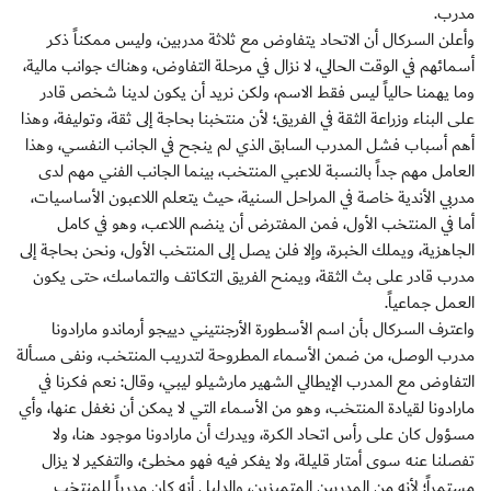
مدرب.
وأعلن السركال أن الاتحاد يتفاوض مع ثلاثة مدربين، وليس ممكناً ذكر
أسمائهم في الوقت الحالي، لا نزال في مرحلة التفاوض، وهناك جوانب مالية،
وما يهمنا حالياً ليس فقط الاسم، ولكن نريد أن يكون لدينا شخص قادر
على البناء وزراعة الثقة في الفريق؛ لأن منتخبنا بحاجة إلى ثقة، وتوليفة، وهذا
أهم أسباب فشل المدرب السابق الذي لم ينجح في الجانب النفسي، وهذا
العامل مهم جداً بالنسبة للاعبي المنتخب، بينما الجانب الفني مهم لدى
مدربي الأندية خاصة في المراحل السنية، حيث يتعلم اللاعبون الأساسيات،
أما في المنتخب الأول، فمن المفترض أن ينضم اللاعب، وهو في كامل
الجاهزية، ويملك الخبرة، وإلا فلن يصل إلى المنتخب الأول، ونحن بحاجة إلى
مدرب قادر على بث الثقة، ويمنح الفريق التكاتف والتماسك، حتى يكون
العمل جماعياً.
واعترف السركال بأن اسم الأسطورة الأرجنتيني دييجو أرماندو مارادونا
مدرب الوصل، من ضمن الأسماء المطروحة لتدريب المنتخب، ونفى مسألة
التفاوض مع المدرب الإيطالي الشهير مارشيلو ليبي، وقال: نعم فكرنا في
مارادونا لقيادة المنتخب، وهو من الأسماء التي لا يمكن أن نغفل عنها، وأي
مسؤول كان على رأس اتحاد الكرة، ويدرك أن مارادونا موجود هنا، ولا
تفصلنا عنه سوى أمتار قليلة، ولا يفكر فيه فهو مخطئ، والتفكير لا يزال
مستمراً؛ لأنه من المدربين المتميزين، والدليل أنه كان مدرباً للمنتخب