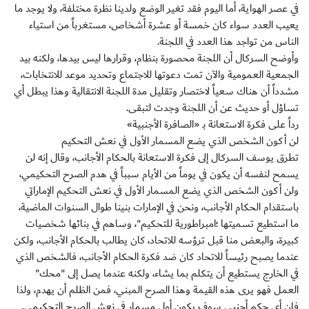
في عصر الهواية، أما اليوم فقد تغير الوضع ولدينا نظرة مختلفة، ولا يوجد ما
يعيب العدد سواء كان خمسة أو عشرة أشخاص، مستغرباً من استياء
الناس من تواجد هذا العدد في اللجنة.
وأوضح السركال أن اللجنة محصورة بنظام، وقرارها ليس بيدها، ولكنه بيد
الجمعية العمومية والآن تمت دعوتها للاجتماع وتحديد موعد للانتخابات،
مشدداً أن هناك سعياً لاختصار وتقليل مدة اللجنة الانتقالية وهذا يبطل أي
تساؤل أو حديث عن أن اللجنة وجدت لتبقى.
رداً على فكرة الاستعانة بـ «الصافرة الأجنبية»
لن أكون الشخص الذي يضع المسمار الأول في نعش التحكيم
تطرق يوسف السركال إلى فكرة الاستعانة بالحكام الأجانب، وقال إنه لن
يسمح لنفسه أن يكون في يوماً من الأيام سبباً في هدم الصرح التحكيمي،
ولن أكون الشخص الذي يضع المسمار الأول في نعش التحكيم الإماراتي
باستقدام الحكام الأجانب، ونحن في الإمارات بنينا طوال السنوات الماضية،
ما استطيع تسميتها ؛امبراطورية للتحكيم"، وساهم في بنائها شخصيات
كبيرة، والبعض منا قبل ترؤسه للاتحاد، كان يطالب بالحكام الأجانب، ولكن
عندما يصبح رئيساً للاتحاد كان ضد فكرة الحكام الأجانب، فالشخص الذي
في الخارج يستطيع أن يتكلم بما يشاء، ولكنه عندما يصل إلى "محك"
العمل فهو يرى هذه القيمة وهذا الصرح المبني، فمن الظلم أن يهدم، ولذا
فإن أي حكم أجنبي سوف يكون أول مسمار في نعش الصرح التحكيمي.