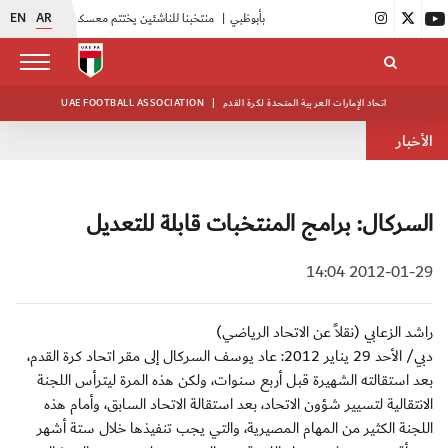
EN
AR
|
منتخبنا للناشئين يختتم معسكره الخارجي في صربيا
|
اتحاد الكرة يُنظم ورشة عمل للمراقبين المعتمدين
اتحاد الإمارات العربية المتحدة لكرة القدم
|
UAE FOOTBALL ASSOCIATION
الأخبار
السركال: برامج المنتخبات قابلة للتعديل
2012-01-29 14:04
راشد الزعابي (نقلاً عن الاتحاد الرياضي)
دبي/ الأحد 29 يناير 2012: عاد يوسف السركال إلى مقر اتحاد كرة القدم،
بعد استقالته الشهيرة قبل أربع سنوات، ولكن هذه المرة ليترأس اللجنة
الانتقالية لتسيير شؤون الاتحاد، بعد استقالة الاتحاد السابق، وأمام هذه
اللجنة الكثير من المهام المصيرية، والتي يجب تنفيذها خلال ستة أشهر