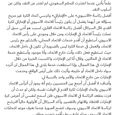
علماً بأنني عندما اعتذرت للحكم السعودي، لم اعتذر عن النقد، ولكن عن
أسلوب النقد.
أفضل رئاسة «الآسيوي» على «الإماراتي» وكرسي اتحاد الكرة غير مريح
بسؤاله عن أيهما يفضل أن يكون رئيساً للاتحاد الآسيوي أو الإماراتي لكرة
القدم، قال السركال: أفضل رئاسة الاتحاد القاري، لسبب هو أنني سبق أن
عملت رئيساً للاتحاد في الإمارات، ومن خلال وجودي على رأس الاتحاد
الآسيوي، أستطيع أن أقدم خدمات للاتحاد المحلي، بالتشاور مع رئيس
الاتحاد، والعمل في خدمة الكرة ليس بالضرورة أن تكون في داخل الاتحاد،
حيث تستطيع فعل ذلك، وأنت خارج الاتحاد، وأنا موجود وأستطيع خدمة
الاتحاد في الحالتين. وقال: أنا ابن الإمارات، واكتسبت الخبرة من خلال
الإمارات في هذا المجال، وإذا استطعت خدمة بلدي في هذا المجال لن أتردد
سواء داخل الاتحاد أو خارجه، وأثبت ذلك على أرض الواقع، وخدمت
الإمارات من خارج الاتحاد، والأمر واحد بالنسبة لي.
وأضاف: لا أفضل أن أجمع بين المنصبين، رغم أنه يجوز أن أترأس الاتحاد
الآسيوي واتحاد الإمارات لكرة القدم في الوقت نفسه، ولكن لو حدث أن
فزت بمقعد الرئاسة في الاتحاد الآسيوي، فلن أسمح لنفسي أن أعرض كرة
الإمارات للانتقاد والاتهام بالتقصير. وأكد السركال أن الأولوية حالياً الترشح
لرئاسة الاتحاد الآسيوي، وسوف تتضح الصورة عندما نعرف موعد انتخابات
الاتحاد الآسيوي، وبناء عليه سوف أقوم بتحديد موقفي.