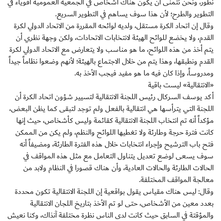
نطور، ونحن نتمنى أن يكون هناك أشخاص في الجمعية العمومية أقوياء في
التطوير والطرح؛ لأن هذا سوف يساهم في التطوير السريع.
وقال إن اتحاد الكرة مستقل، ولديه لوائحه المقررة من الاتحاد الدولي لكرة
القدم، ولا يخضع للوائح الهيئة لانتخابات الاتحادات، ولكن وجهة نظري أن
يتم أخذ من هذه اللوائح، ما هو مناسب ولا يتعارض مع الاتحاد الدولي لكرة
القدم ونطبقها، وهذا يتم من خلال الاجتماع بالهيئة؛ لأنهم وضعوا نظاماً جيداً
ومدروساً، وإذا كان فيه ما هو مفيد فيجب الأخذ به.
«الانتقالية» ليست باقية
أكد يوسف السركال رئيس اللجنة الانتقالية لتسيير شؤون اتحاد الكرة أن
اللجنة التي يترأسها هي انتقالية بالفعل ولم توجد لتبقى كما يظن البعض،
مؤكداً أنه تم انتخاب اللجنة الانتقالية كقائمة وليس كأشخاص، حيث إنها
كانت فترة حرجة وطارئة ولا تغطيها اللوائح والنظم، ولم يكن من الممكن
فتح باب الترشيح وإجراء انتخابات خلال هذه الفترة الطارئة، ومضيفاً أنه
سوف يسعى لوضع تعديل يتناول التعامل مع مثل هذه المواقف في
الحالات الطارئة والحالات العادية، وأن هناك قصورا في النظام ولابد من
معالجة المواقف المختلفة.
وقال: ليس هناك مقياس يقول بواقعية إن اللجنة الانتقالية تكون محددة
بعدد معين من الأشخاص، حتى لو تم الأخذ بتاريخ اللجان الانتقالية
والمؤقتة في السابق حيث كانت لدى الناس نظرة مختلفة آنذاك، وكنا نعيش