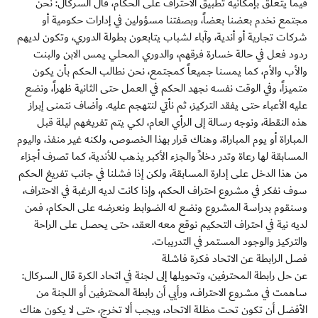
فيما يتعلق بإمكانية تطبيق الاحتراف على الحكام، قال السركال: نحن
مجتمع نخدم بعضنا بعضاً، وبصفتنا مسؤولين في إدارات حكومية أو
شركات تجارية أو أندية، وآباء لشباب يتابعون بطولة الدوري، وتكون لديهم
ردود فعل في حالة خسارة فرقهم، والدوري المحلي يمس الابن والبنت
والأب والأم، كما يمسنا جميعاً كمجتمع، نحن نطالب الحكم بأن يكون
متميزاً، وفي الوقت نفسه نجهد الحكم في العمل حتى الثانية ظهراً، ونضع
عليه الأعباء حتى يفقد التركيز، ثم نأتي لنتهجم عليه. وأضاف نتمنى إبراز
هذه النقطة، ونوجه رسالة إلى الرأي العام، لكي يتم تفريغهم ليلة قبل
المباراة أو يوم المباراة، وهناك قرار بهذا الخصوص، ولكنه غير منفذ، واليوم
المسابقة لها رعاة وتدر دخلاً والجزء الأكبر يذهب للأندية، كما تصرف أجزاء
من هذا الدخل على إدارة المسابقة، ولكن إذا فشلنا في جانب تفريغ الحكم
سوف نفكر في مشروع احتراف الحكم، وإذا كانت لديه الرغبة في الاحتراف،
وسنقوم بدراسة المشروع ونضع له الضوابط ونعرضه على الحكام، فمن
لديه نية في احتراف التحكيم نوقع معه العقد، حتى يحصل على الراحة
والتركيز والوجود المستمر في التدريبات.
فصل الرابطة عن الاتحاد فكرة فاشلة
عن حل رابطة المحترفين، وتحويلها إلى لجنة في اتحاد الكرة قال السركال:
ساهمت في مشروع الاحتراف، ورأيي أن رابطة المحترفين أو اللجنة من
الأفضل أن تكون تحت مظلة الاتحاد، ويجب ألا تخرج، حتى لا يكون هناك