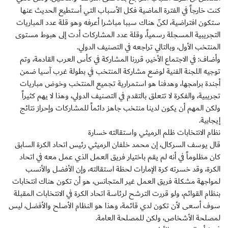
كنت خارجاً في الفترة الماضية فكل الأسباب التي أستطيع الحديث عنها
ستكون افتراضية، لكنّ هناك سببا مباشرا أعرفه وهو قلة عدد المباريات
التجريبية المسجلة رسمياً، وقلة عدد المشاركات أدت إلى هبوط مستوى
المنتخب الأول، وبالتالي تراجعه في التصنيف الدولي.
وأضاف: في الاجتماع الأخير، قررنا المشاركة في كأس العرب القادمة، وتم
توجيه اللجنة الفنية لوضع مشاركة المنتخب في بطولة غرب آسيا ضمن
أجندة برامجها، وهدفنا هو استمرارية تجميع المنتخب وخوض مباريات
تجريبية، والفكرة لا تتعلق بالتقدم في التصنيف الدولي، وهذا لا يهم كثيراً
ولكن المهم أن يكون لدينا منتخب جاهز دائماً للمشاركات وإحراز نتائج
إيجابية.
نظام الانتخابات ظلم الرميثي واستقالته خسارة
قال يوسف السركال، إن محمد خلفان الرميثي رئيس اتحاد الكرة السابق
كان مظلوماً في أنه لم يقم باختيار فريق العمل الذي عمل معه في اتحاد
الكرة، وقد خسرته كرة الإمارات لحظة استقالته، وإن الأفضل والأنسب
لمواجهة مشكلة فريق العمل غير المتجانس، هو أن تكون هناك انتخابات
بنظام القوائم، ولو قررت الترشح لرئاسة اتحاد الكرة في الانتخابات المقبلة
سوف أسعى لأن تكون لدي قائمة، وهذا هو النظام الأصلح والأفضل، ليس
لمصلحة الأشخاص، ولكن للمصلحة العامة.