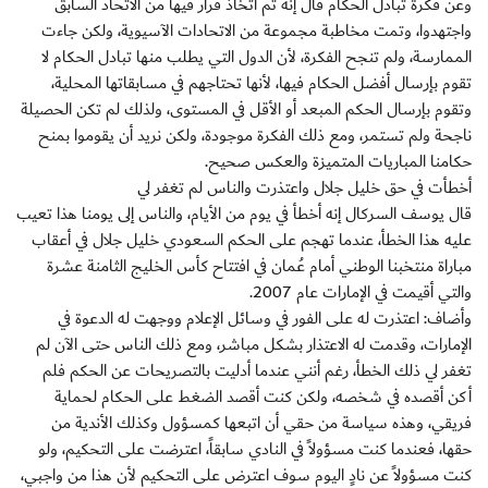
وعن فكرة تبادل الحكام قال إنه تم اتخاذ قرار فيها من الاتحاد السابق
واجتهدوا، وتمت مخاطبة مجموعة من الاتحادات الآسيوية، ولكن جاءت
الممارسة، ولم تنجح الفكرة، لأن الدول التي يطلب منها تبادل الحكام لا
تقوم بإرسال أفضل الحكام فيها، لأنها تحتاجهم في مسابقاتها المحلية،
وتقوم بإرسال الحكم المبعد أو الأقل في المستوى، ولذلك لم تكن الحصيلة
ناجحة ولم تستمر، ومع ذلك الفكرة موجودة، ولكن نريد أن يقوموا بمنح
حكامنا المباريات المتميزة والعكس صحيح.
أخطأت في حق خليل جلال واعتذرت والناس لم تغفر لي
قال يوسف السركال إنه أخطأ في يوم من الأيام، والناس إلى يومنا هذا تعيب
عليه هذا الخطأ، عندما تهجم على الحكم السعودي خليل جلال في أعقاب
مباراة منتخبنا الوطني أمام عُمان في افتتاح كأس الخليج الثامنة عشرة
والتي أقيمت في الإمارات عام 2007.
وأضاف: اعتذرت له على الفور في وسائل الإعلام ووجهت له الدعوة في
الإمارات، وقدمت له الاعتذار بشكل مباشر، ومع ذلك الناس حتى الآن لم
تغفر لي ذلك الخطأ، رغم أنني عندما أدليت بالتصريحات عن الحكم فلم
أكن أقصده في شخصه، ولكن كنت أقصد الضغط على الحكام لحماية
فريقي، وهذه سياسة من حقي أن اتبعها كمسؤول وكذلك الأندية من
حقها، فعندما كنت مسؤولاً في النادي سابقاً، اعترضت على التحكيم، ولو
كنت مسؤولاً عن نادٍ اليوم سوف اعترض على التحكيم لأن هذا من واجبي،