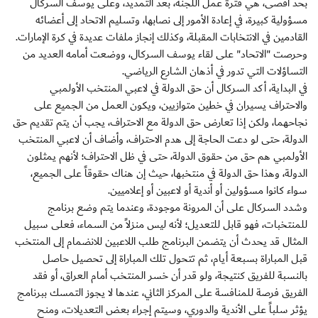
بحد أقصى، هي فترة عمل اللجنة، بعد التمديد، وعلى يوسف السركال
مسؤولية كبيرة، في إعادة الأمور إلى نصابها، وتسليم الاتحاد إلى أعضائه
القادمين في الانتخابات المقبلة، وكذلك إنجاز ملفات عديدة في كرة الإمارات.
وحرصت "الاتحاد" على لقاء يوسف السركال، ووضعت أمامه العديد من
التساؤلات التي تدور في أذهان الشارع الرياضي.
في البداية، أكد السركال أن حق الدولة في لاعبي المنتخب الأولمبي
والاحتراف يسيران في خطين متوازيين، ويكون العمل من الجميع على
نجاحهما، ولكن إذا تعارض حق الدولة مع الاحتراف، يجب أن يتم تقديم حق
الدولة، حتى لو دعت الحاجة إلى هدم الاحتراف، وأضاف أن لاعبي المنتخب
الأولمبي هم حق من حقوق الدولة، حتى في ظل الاحتراف؛ لأنهم يمثلون
الدولة، وهذا حق الدولة في منتخبها، حيث إن هناك حقوقاً على الجميع،
سواء كانوا مسؤولين أو أندية أو لاعبين أو إعلاميين.
وشدد السركال على أن المرونة موجودة، وعندما يتم وضع برنامج
للمنتخبات، فهو قابل للتعديل؛ لأنه ليس منزلاً من السماء، فعلى سبيل
المثال قد يحدث أن يتضمن البرنامج طلب اللاعبين للانضمام إلى المنتخب
قبل المباراة بسبعة أيام، ثم تتحول تلك المباراة إلى تحصيل حاصل
بالنسبة للفريق كنتيجة، ولو قدر أن خسر المنتخب أمام العراق، أو فقد
الفريق فرصة للمنافسة على المركز الثاني، عندها لا يجوز التمسك ببرنامج
يؤثر سلباً على الأندية والدوري، وسيتم إجراء بعض التعديلات، ومنح