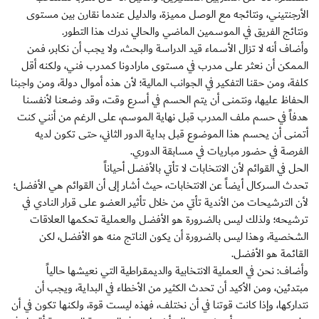
الأرجنتيني، ونتائجه مع الوصل مميزة، والدليل عندما نقارن بين مستوى
ونتائج الفريق في الموسمين الماضي والحالي ندرك هذا التطور.
وأضاف أنه لا تزال الأسماء قيد الدراسة والبحث، ولا يجب أن نكابر، فمن
الممكن أن نعثر على مدرب في مستوى مارادونا كمدرب فني، ولكنه أقل
كلفة، ومن حقنا التفكير في الجوانب المالية؛ لأن هذه أموال دولة، ومن واجبنا
الحفاظ عليها، ونتمنى أن يتم الحسم في أسرع وقت، وقد وضعنا لأنفسنا
هدفاً في حسم ملف المدرب قبل نهاية الموسم، على الرغم من أنني كنت
أتمنى أن يحسم هذا الموضوع قبل بداية الدور الثاني، حتى تكون لديه
الفرصة في حضور مباريات في مسابقة الدوري.
الحل في القوائم لأن الانتخابات لا تأتي بالأفضل أحياناً
تحدث السركال أيضاً عن الانتخابات، حيث أشار إلى أن القوائم هي الأفضل؛
لأن الترشيحات من الأندية تأتي من خلال تأثير العضو على قرار النادي في
ترشيحه؛ ولذلك ليس بالضرورة هو الأفضل والعملية تحكمها العلاقات
الشخصية، وهذا ليس بالضرورة أن يكون الناتج منه هو الأفضل، لكن
القائمة هو الأفضل.
وأضاف: نحن في العملية الانتخابية والديمقراطية التي نعيشها حالياً
مبتدئين، ومن الأكيد أن تحدث الكثير من الأخطاء في البداية، ويجب أن
نتداركها، وإذا كانت قوتنا في أن نختلف، فهذه ليست قوة، ولكنها تكون في أن